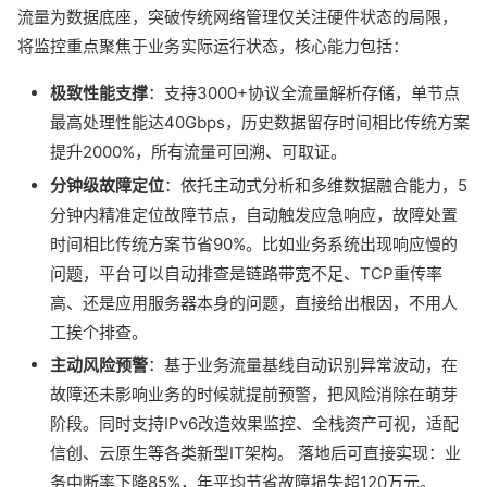
流量为数据底座，突破传统网络管理仅关注硬件状态的局限，
将监控重点聚焦于业务实际运行状态，核心能力包括：
极致性能支撑
：支持3000+协议全流量解析存储，单节点
最高处理性能达40Gbps，历史数据留存时间相比传统方案
提升2000%，所有流量可回溯、可取证。
分钟级故障定位
：依托主动式分析和多维数据融合能力，5
分钟内精准定位故障节点，自动触发应急响应，故障处置
时间相比传统方案节省90%。比如业务系统出现响应慢的
问题，平台可以自动排查是链路带宽不足、TCP重传率
高、还是应用服务器本身的问题，直接给出根因，不用人
工挨个排查。
主动风险预警
：基于业务流量基线自动识别异常波动，在
故障还未影响业务的时候就提前预警，把风险消除在萌芽
阶段。同时支持IPv6改造效果监控、全栈资产可视，适配
信创、云原生等各类新型IT架构。 落地后可直接实现：业
务中断率下降85%，年平均节省故障损失超120万元。