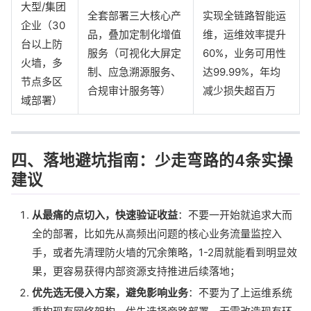
大型/集团
全套部署三大核心产
实现全链路智能运
企业（30
品，叠加定制化增值
维，运维效率提升
台以上防
服务（可视化大屏定
60%，业务可用性
火墙，多
制、应急溯源服务、
达99.99%，年均
节点多区
合规审计服务等）
减少损失超百万
域部署）
四、落地避坑指南：少走弯路的4条实操
建议
从最痛的点切入，快速验证收益
：不要一开始就追求大而
全的部署，比如先从高频出问题的核心业务流量监控入
手，或者先清理防火墙的冗余策略，1-2周就能看到明显效
果，更容易获得内部资源支持推进后续落地；
优先选无侵入方案，避免影响业务
：不要为了上运维系统