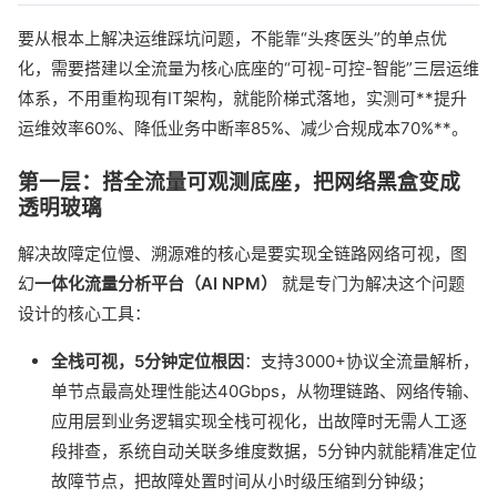
要从根本上解决运维踩坑问题，不能靠“头疼医头”的单点优
化，需要搭建以全流量为核心底座的“可视-可控-智能”三层运维
体系，不用重构现有IT架构，就能阶梯式落地，实测可**提升
运维效率60%、降低业务中断率85%、减少合规成本70%**。
第一层：搭全流量可观测底座，把网络黑盒变成
透明玻璃
解决故障定位慢、溯源难的核心是要实现全链路网络可视，图
幻
一体化流量分析平台（AI NPM）
就是专门为解决这个问题
设计的核心工具：
全栈可视，5分钟定位根因
：支持3000+协议全流量解析，
单节点最高处理性能达40Gbps，从物理链路、网络传输、
应用层到业务逻辑实现全栈可视化，出故障时无需人工逐
段排查，系统自动关联多维度数据，5分钟内就能精准定位
故障节点，把故障处置时间从小时级压缩到分钟级；