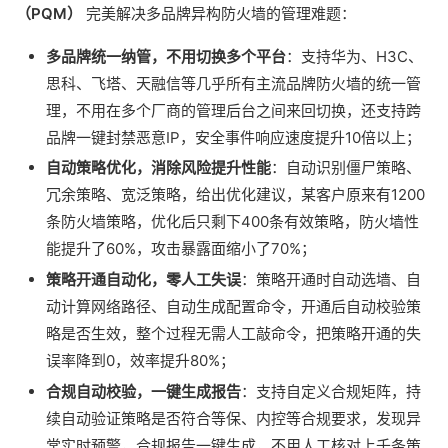
（PQM）
完美解决多品牌异构防火墙的管理难题：
多品牌统一纳管，不用切换多个平台
：支持华为、H3C、
思科、飞塔、天融信等几乎所有主流品牌防火墙的统一管
理，不用在多个厂商的管理后台之间来回切换，还支持跨
品牌一键封禁恶意IP，安全事件响应速度提升10倍以上；
自动策略优化，消除风险提升性能
：自动识别僵尸策略、
冗余策略、宽泛策略，给出优化建议，某客户原来有1200
条防火墙策略，优化后只剩下400条有效策略，防火墙性
能提升了60%，攻击暴露面缩小了70%；
策略开通自动化，零人工失误
：策略开通时自动选墙、自
动计算网络路径、自动生成配置命令，开通后自动校验策
略是否生效，整个过程无需人工敲命令，把策略开通的失
误率降到0，效率提升80%；
合规自动校验，一键生成报告
：支持自定义合规矩阵，持
续自动验证策略是否符合等保、内控等合规要求，发现异
常实时预警，合规报告一键生成，不用人工核对上千条策