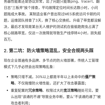
务器性能差还是协议异常，出了问题只能靠ping、tracert、翻
日志“三板斧”挨个排查，平均故障定位时间长达数小时，小问
题拖成大事故。 某制造业客户曾出现过MES系统访问卡顿的问
题，运维团队排查了3天，换了核心交换机、升级了带宽都没解
决，最后才发现是某台无人维护的测试机在偷偷跑爬虫占满了
核心链路带宽，仅这一次故障就导致生产线停转4小时，损失超
百万。
2. 第二坑：防火墙策略混乱，安全合规两头踩
现在企业普遍有多品牌、多节点的防火墙部署，传统人工管理
模式下几乎必然会出现策略乱象：
策略只增不减，30%以上都是半年以上未命中的
僵尸策
略
，不仅拖慢防火墙性能，还扩大了攻击暴露面；
重复配置的
冗余策略
、权限过大的
宽泛策略
随处可见，要
么出现“该通的不通”导致业务中断，要么“不该通的通了”被
攻击者利用；