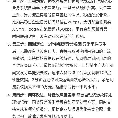
第二步：主动预警，把故障消灭在影响业务之前
针对核心
业务系统自动建立流量基线，一旦出现时延升高、丢包率
上升、异常流量突增等偏离基线的情况，秒级触发告警。
比如某零售企业日常访问峰值在2Gbps，大促前监测到突
发SYN Flood攻击流量超过5Gbps，平台自动预警后第一
时间联动封禁，没有对业务造成任何影响。
第三步：回溯定位，5分钟锁定异常根因
异常事件发生
后，无需逐台查设备日志，直接拉取对应时间窗口的全流
量数据，支持原始数据包在线解码，从网络层到应用层的
全维度关联分析，最快5分钟定位根因。比如某电商大促期
间突发订单提交失败，运维人员通过平台直接调取TCP层
性能数据，3分钟就定位到是运营商核心链路丢包，紧急切
流后仅损失不到10万元，远低于同行业平均水平。
第四步：闭环改进，降低故障复发率
平台自动沉淀故障处
理知识库，同类异常发生后可自动匹配处置方案，同时支
持生成专项分析报告，帮助企业从根源优化带宽分配、业
务架构，故障复发率降低70%以上。