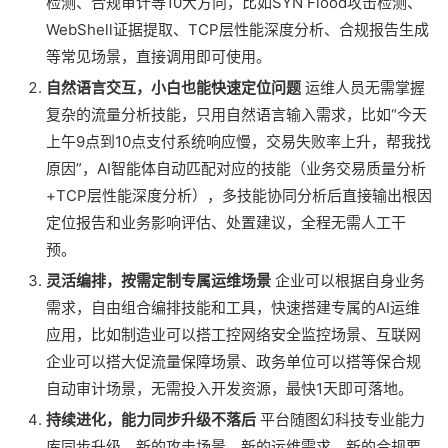
检测、合规审计等10大方向，比如SYN Flood攻击检测、
WebShell证据提取、TCP层性能深度分析、合规报告生成
等常见场景，直接调用即可使用。
自然语言交互，小白也能快速定位问题
运维人员无需掌握
复杂的流量分析技能，只用自然语言输入需求，比如“今天
上午9点到10点支付系统响应慢，交易失败率上升，帮我找
原因”，AI智能体自动匹配对应的技能（业务交易质量分析
+TCP层性能深度分析），多技能协同分析后直接输出根因
定位报告和业务影响评估、处置建议，全程无需人工干
预。
灵活编排，按需定制专属运维场景
企业可以根据自身业务
需求，自由组合编排技能和工具，快速搭建专属的AI运维
应用，比如制造业可以搭工控网络安全监控场景、互联网
企业可以搭大促流量保障场景、政务单位可以搭等保合规
自动审计场景，无需投入开发资源，最快1天即可落地。
持续进化，能力同步升级不落后
平台随图幻科技专业能力
库同步升级，新的攻击场景、新的运维需求、新的合规要