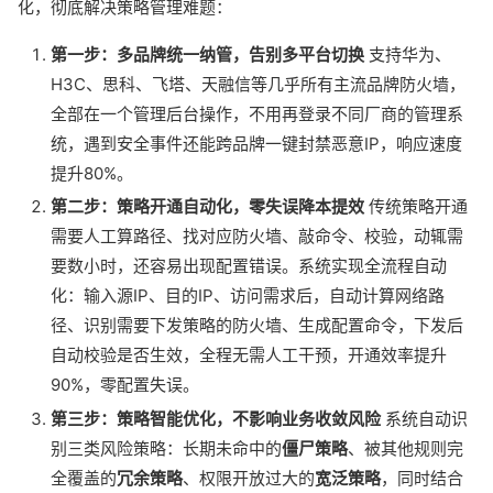
化，彻底解决策略管理难题：
第一步：多品牌统一纳管，告别多平台切换
支持华为、
H3C、思科、飞塔、天融信等几乎所有主流品牌防火墙，
全部在一个管理后台操作，不用再登录不同厂商的管理系
统，遇到安全事件还能跨品牌一键封禁恶意IP，响应速度
提升80%。
第二步：策略开通自动化，零失误降本提效
传统策略开通
需要人工算路径、找对应防火墙、敲命令、校验，动辄需
要数小时，还容易出现配置错误。系统实现全流程自动
化：输入源IP、目的IP、访问需求后，自动计算网络路
径、识别需要下发策略的防火墙、生成配置命令，下发后
自动校验是否生效，全程无需人工干预，开通效率提升
90%，零配置失误。
第三步：策略智能优化，不影响业务收敛风险
系统自动识
别三类风险策略：长期未命中的
僵尸策略
、被其他规则完
全覆盖的
冗余策略
、权限开放过大的
宽泛策略
，同时结合