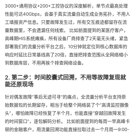
3000+通用协议+200+工控协议的深度解析，单节点最高处理
性能可达40Gbps，会基于真实流量自动生成业务拓扑，不用人
工填报资产信息。只要故障发生过，所有交互痕迹都留存在流
量数据里，不会遗漏任何线索。 比如前面提到的某医疗客户，
高峰期HIS系统瘫痪，所有设备厂商排查了2天毫无头绪，紧急
部署我们的流量分析平台之后，10分钟就定位到核心数据库的
响应时延比日常基线高了20倍，直接把排查范围从全网络缩小
到数据库层，不用再挨个排查网络设备。
2. 第二步：时间胶囊式回溯，不用等故障复现就
能还原现场
针对偶发故障“事后无迹可寻”的痛点，全流量分析平台支持原
始数据包的长期留存，相当于给整个网络装了个“高清监控摄像
头”，哪怕故障已经恢复了半个月，也能直接“穿越回故障发生
的时间窗口”，逐包解码分析。 比如前面提到的每周一早高峰卡
顿的金融客户，用流量回溯功能直接拉取过去一个月周一9:00-