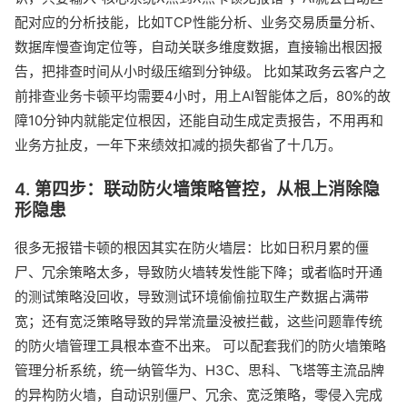
配对应的分析技能，比如TCP性能分析、业务交易质量分析、
数据库慢查询定位等，自动关联多维度数据，直接输出根因报
告，把排查时间从小时级压缩到分钟级。 比如某政务云客户之
前排查业务卡顿平均需要4小时，用上AI智能体之后，80%的故
障10分钟内就能定位根因，还能自动生成定责报告，不用再和
业务方扯皮，一年下来绩效扣减的损失都省了十几万。
4. 第四步：联动防火墙策略管控，从根上消除隐
形隐患
很多无报错卡顿的根因其实在防火墙层：比如日积月累的僵
尸、冗余策略太多，导致防火墙转发性能下降；或者临时开通
的测试策略没回收，导致测试环境偷偷拉取生产数据占满带
宽；还有宽泛策略导致的异常流量没被拦截，这些问题靠传统
的防火墙管理工具根本查不出来。 可以配套我们的防火墙策略
管理分析系统，统一纳管华为、H3C、思科、飞塔等主流品牌
的异构防火墙，自动识别僵尸、冗余、宽泛策略，零侵入完成