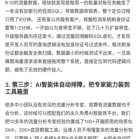
9:10的流量数据，很快就发现是每周一的批量对账任务触发了
一条没有加索引的低效SQL，导致数据库锁表，整个定位过程
只用了8分钟。 还有某公共服务客户，核酸检测系统刷身份证
要等1-2分钟，一开始以为是带宽不够，花了几十万扩容带宽、
升级服务器内存还是卡，通过流量回溯解码SQL语句，才发现
是开发人员写的查询逻辑没有加身份证号过滤条件，每次刷身
份证都会触发全表扫描，数据量小的时候测试不出来，一旦高
峰期海量请求进来直接拖垮整个系统，直接定位到代码逻辑问
题，避免了无效的硬件投入。
3. 第三步：AI智能体自动排障，把专家能力装到
工具箱里
很多中小团队没有资深的流量分析专家，就算有流量数据也不
会分析，这时候可以搭配我们的永久免费AI智能体平台，我们
把10多年的流量分析专家经验内置成了100+开箱即用的场景化
Skill，200+底层数据工具，运维人员不用懂复杂的流量分析知
识，只要输入“核心系统X点到X点卡顿无报错”，AI就会自动匹