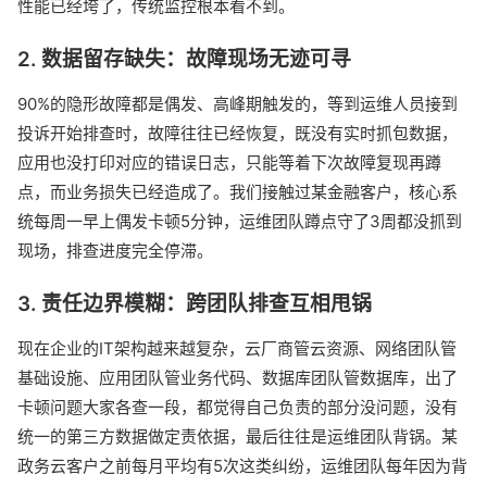
性能已经垮了，传统监控根本看不到。
2. 数据留存缺失：故障现场无迹可寻
90%的隐形故障都是偶发、高峰期触发的，等到运维人员接到
投诉开始排查时，故障往往已经恢复，既没有实时抓包数据，
应用也没打印对应的错误日志，只能等着下次故障复现再蹲
点，而业务损失已经造成了。我们接触过某金融客户，核心系
统每周一早上偶发卡顿5分钟，运维团队蹲点守了3周都没抓到
现场，排查进度完全停滞。
3. 责任边界模糊：跨团队排查互相甩锅
现在企业的IT架构越来越复杂，云厂商管云资源、网络团队管
基础设施、应用团队管业务代码、数据库团队管数据库，出了
卡顿问题大家各查一段，都觉得自己负责的部分没问题，没有
统一的第三方数据做定责依据，最后往往是运维团队背锅。某
政务云客户之前每月平均有5次这类纠纷，运维团队每年因为背