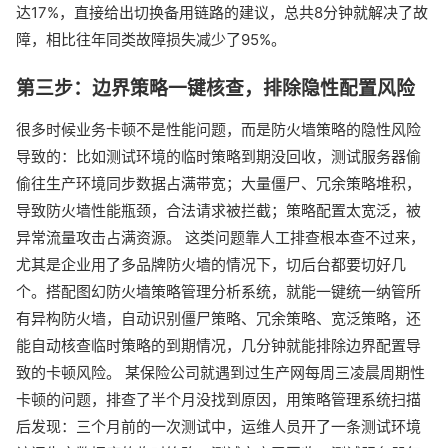
达17%，直接给出切换备用链路的建议，总共8分钟就解决了故
障，相比往年同类故障损失减少了95%。
第三步：边界策略一键核查，排除隐性配置风险
很多时候业务卡顿不是性能问题，而是防火墙策略的隐性风险
导致的：比如测试环境的临时策略到期没回收，测试服务器偷
偷往生产环境同步数据占满带宽；大量僵尸、冗余策略堆积，
导致防火墙性能瓶颈，合法请求被拦截；策略配置太宽泛，被
异常流量攻击占满资源。 这类问题靠人工排查根本查不过来，
尤其是企业用了多品牌防火墙的情况下，切后台都要切好几
个。搭配图幻防火墙策略管理分析系统，就能一键统一纳管所
有异构防火墙，自动识别僵尸策略、冗余策略、宽泛策略，还
能自动核查临时策略的到期情况，几分钟就能排除边界配置导
致的卡顿风险。 某保险公司就遇到过生产网每周三凌晨周期性
卡顿的问题，排查了半个月没找到原因，用策略管理系统扫描
后发现：三个月前的一次测试中，运维人员开了一条测试环境