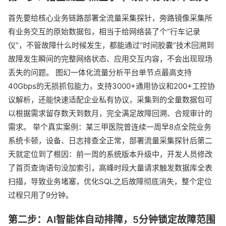
首先要给核心业务链路部署全流量采集探针，旁路镜像采集所
有业务交互的原始数据包，相当于给网络装了个“行车记录
仪”，不管故障什么时候发生，都能通过“时间胶囊”技术回溯到
故障发生瞬间的完整网络状态、应用交互内容，不会出现现场
丢失的问题。 图幻一体化流量分析平台单节点最高支持
40Gbps的无损抓包能力，支持3000+通用协议和200+工控协
议解析，还能快速适配企业私有协议，采集到的全量数据包可
以根据需求留存数天到数月，完全满足故障回溯、合规审计的
需求。 举个真实案例：某三甲医院曾连续一周早8点全院业务
系统卡顿，设备、日志排查全正常，部署流量采集探针后第二
天就定位到了根因：前一周的系统版本升级中，开发人员修改
了首页查询语句没加索引，高峰时段大量请求触发数据库全表
扫描，导致业务堵塞，优化SQL之后故障彻底消失，整个定位
过程只用了9分钟。
第二步：AI智能体自动排障，5分钟锁定故障范围