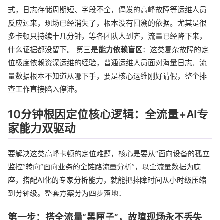
式，日志存储周期短、字段不全，偶发的高峰故障等运维人员
反应过来，现场已经消失了，根本没有回溯的依据。尤其是很
多卡顿只持续十几分钟，等各团队人到齐，流量已经降下来，
什么证据都没留下。 第三是
能力依赖盲区
：这类复杂故障的定
位极度依赖资深运维的经验，普通运维人员面对海量日志、流
量数据根本不知道从哪下手，要是核心运维刚好请假，整个排
查工作直接陷入停滞。
10分钟根因定位核心逻辑：全流量+AI专
家能力双驱动
要解决这类高峰卡顿的定位难题，核心是要从“面向设备的孤立
监控”转向“面向业务的全链路流量分析”，以全流量数据为底
座，搭配AI化的专家分析能力，就能把排障时间从小时级压缩
到分钟级。整套方案分为四步落地：
第一步：搭全流量“黑匣子”，故障现场永不丢失