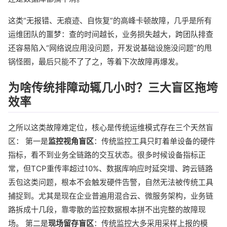
这类“无报错、无痕迹、自恢复”的高峰卡顿故障，几乎是所有
运维团队的噩梦：查的时间越长，业务损失越大，跨团队排查
还容易陷入“网络说应用没问题，开发说基础设施没问题”的甩
锅怪圈，最后只能不了了之，等着下次故障再爆发。
为啥传统排障动辄几小时？三大盲区拖垮
效率
之所以这类故障难定位，核心是传统运维模式存在三个天然盲
区： 第一是
监控视角盲区
：传统监控工具只盯着单设备的硬件
指标，看不到业务全链路的交互状态。很多时候设备指标正
常，但TCP重传率超过10%、数据库响应时延突增、跨云链路
丢包这类问题，根本不会触发硬件告警，自然无法被传统工具
捕捉到。尤其是现在企业普遍用混合云、微服务架构，业务链
路拆成十几段，靠零散的监控数据根本拼不出完整的故障现
场。 第二是
现场留存盲区
：传统监控大多采用采样上报的模