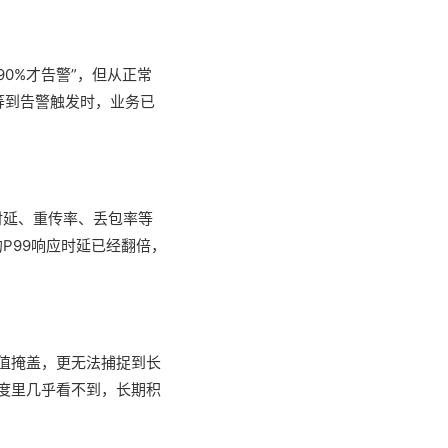
90%才告警”，但从正常
等到告警触发时，业务已
时延、重传率、丢包率等
的P99响应时延已经翻倍，
均值掩盖，更无法捕捉到长
维度里几乎看不到，长期积