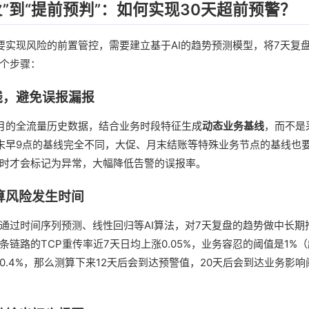
”到“提前预判”：如何实现30天超前预警？
要实现风险的前置管控，需要建立基于AI的趋势预测模型，将7天复盘
个步骤：
基线，避免误报漏报
个月的全流量历史数据，结合业务时段特征生成
动态业务基线
，而不是
末早9点的基线完全不同，大促、月末结账等特殊业务节点的基线也
时才会标记为异常，大幅降低告警的误报率。
测算风险发生时间
通过时间序列预测、线性回归等AI算法，对7天复盘的趋势做中长期
条链路的TCP重传率近7天日均上涨0.05%，业务容忍的阈值是1%
0.4%，那么测算下来12天后会到达预警值，20天后会到达业务影响