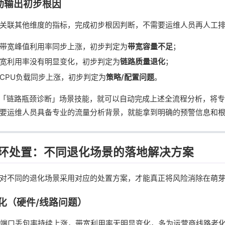
自动输出初步根因
关联其他维度的指标，完成初步根因判断，不需要运维人员再人工
带宽峰值利用率同步上涨，初步判定为
带宽容量不足
；
宽利用率没有明显变化，初步判定为
链路质量退化
；
CPU负载同步上涨，初步判定为
策略/配置问题
。
的「链路瓶颈诊断」场景技能，就可以自动完成上述全流程分析，将
要运维人员具备专业的流量分析背景，就能拿到明确的预警信息和
环处置：不同退化场景的落地解决方案
对不同的退化场景采用对应的处置方案，才能真正将风险消除在萌
化（硬件/线路问题）
、端口丢包率持续上涨，带宽利用率无明显变化，多为运营商线路老