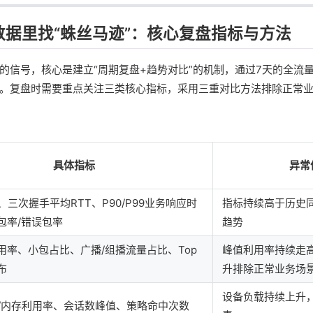
数据里找“蛛丝马迹”：核心复盘指标与方法
的信号，核心是建立“周期复盘+趋势对比”的机制，通过7天的全流
。复盘时需要重点关注三类核心指标，采用三重对比方法排除正常
具体指标
异常
、三次握手平均RTT、P90/P99业务响应时
指标持续高于历史
包率/错误包率
趋势
用率、小包占比、广播/组播流量占比、Top
峰值利用率持续走
布
升排除正常业务场
设备负载持续上升
U/内存利用率、会话数峰值、策略命中次数