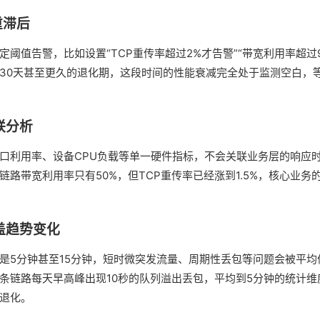
重滞后
阈值告警，比如设置“TCP重传率超过2%才告警”“带宽利用率超过
30天甚至更久的退化期，这段时间的性能衰减完全处于监测空白，
联分析
口利用率、设备CPU负载等单一硬件指标，不会关联业务层的响应
路带宽利用率只有50%，但TCP重传率已经涨到1.5%，核心业务
掩盖趋势变化
是5分钟甚至15分钟，短时微突发流量、周期性丢包等问题会被平
条链路每天早高峰出现10秒的队列溢出丢包，平均到5分钟的统计
退化。