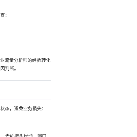
排查：
专业流量分析师的经验转化
根因判断。
芽状态，避免业务损失：
化、光纤接头松动、端口