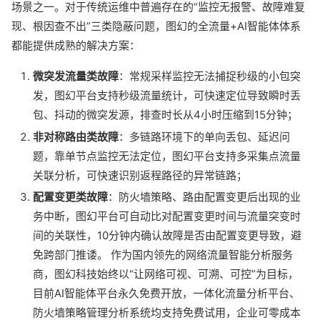
场景之一。对于传统运维中普遍存在的“监控无报警、故障难复
现、根因查不出”三类隐蔽问题，图幻的全流量+AI智能体体系
都能提供成熟的解决方案：
微突发流量类故障
：常规采样监控无法捕捉秒级的小包突
发，图幻平台支持秒级流量统计，可快速定位导致瞬时丢
包、抖动的微突发源，排查时长从4小时压缩到15分钟；
非对称路由类故障
：多链路环境下的单向丢包、延迟问
题，靠单节点监控无法定位，图幻平台支持多采集点流量
关联分析，可快速识别返程路径的异常链路；
配置变更类故障
：防火墙策略、路由配置变更后出现的业
务中断，图幻平台可自动比对配置变更时间与流量突变时
间的关联性，10分钟内确认故障是否由配置变更导致，避
免跨部门推诿。 作为国内领先的网络流量智能分析服务
商，图幻科技始终以“让网络可视、可溯、可控”为目标，
目前AI智能体平台永久免费开放，一体化流量分析平台、
防火墙策略管理分析系统均支持免费试用，企业可零成本