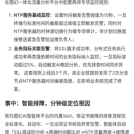
在图幻一体化流量分析平台中配置两项专项监控规则：
NTP服务基线监控
：设置时间偏差告警阈值为10秒，一旦
终端与标准时间的偏差超过阈值立即触发告警；同时对
NTP服务器的时钟源切换行为做专项审计，非计划切换直
接推送紧急告警给运维负责人；
业务指标关联告警
：将SSL握手成功率、分布式任务执行
成功率两类强依赖时间的业务指标纳入监控，一旦指标波
动超过5%，自动触发AI根因分析，优先排查时间同步异
常。 这套规则上线后3个月，该企业就提前发现了2次分支
节点NTP服务器时间偏差隐患，在影响业务前完成了修
复。
事中：智能排障，分钟级定位根因
依托图幻AI智能体平台的内置Skill，将证书故障的排查流程完
全标准化、自动化：一旦出现证书校验异常告警，智能体自动
按「SSL错误码分析→两端时间戳比对→NTP流量溯源→故障源