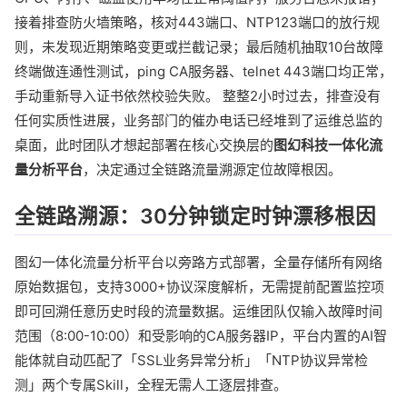
接着排查防火墙策略，核对443端口、NTP123端口的放行规
则，未发现近期策略变更或拦截记录；最后随机抽取10台故障
终端做连通性测试，ping CA服务器、telnet 443端口均正常，
手动重新导入证书依然校验失败。 整整2小时过去，排查没有
任何实质性进展，业务部门的催办电话已经堆到了运维总监的
桌面，此时团队才想起部署在核心交换层的
图幻科技一体化流
量分析平台
，决定通过全链路流量溯源定位故障根因。
全链路溯源：30分钟锁定时钟漂移根因
图幻一体化流量分析平台以旁路方式部署，全量存储所有网络
原始数据包，支持3000+协议深度解析，无需提前配置监控项
即可回溯任意历史时段的流量数据。运维团队仅输入故障时间
范围（8:00-10:00）和受影响的CA服务器IP，平台内置的AI智
能体就自动匹配了「SSL业务异常分析」「NTP协议异常检
测」两个专属Skill，全程无需人工逐层排查。