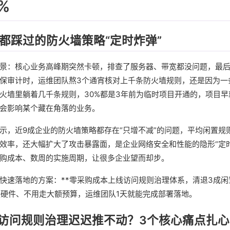
%
业都踩过的防火墙策略“定时炸弹”
景：核心业务高峰期突然卡顿，排查了服务器、带宽都没问题，最
审计时，运维团队熬3个通宵核对上千条防火墙规则，还是因为一条遗留的“
火墙里躺着几千条规则，30%都是3年前为临时项目开通的，项目
会影响某个藏在角落的业务。
示，近9成企业的防火墙策略都存在“只增不减”的问题，平均闲置规
效率，还大幅扩大了攻击暴露面，是企业网络安全和性能的隐形“定
购成本、数周的实施周期，让很多企业望而却步。
快速落地的方案：**零采购成本上线访问规则治理体系，清退3成
用换硬件、不用走大额预算，运维团队1天就能完成部署落地。
访问规则治理迟迟推不动？3个核心痛点扎心