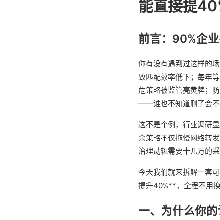
能直接提40
前言：90%企
你有没有遇到过这样的场
致匹配效率低下；每年等保
危策略被监管亮黄牌；防
——谁也不知道删了会不
这不是个例，行业调研显
余策略不仅拖慢网络转发
治理动辄需要十几万的采
今天我们就来拆解一套可
提升40%**，全程不
一、为什么你的