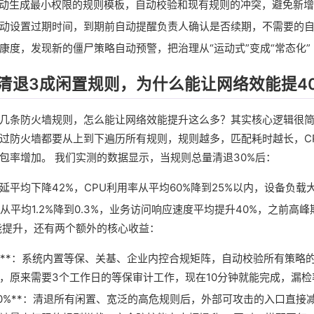
自动生成最小权限的规则模板，自动校验和现有规则的冲突，避免新
动设置过期时间，到期前自动提醒负责人确认是否续期，不需要的
康度，发现新的僵尸策略自动预警，把治理从“运动式”变成“常态化”
清退3成闲置规则，为什么能让网络效能提4
几条防火墙规则，怎么能让网络效能提升这么多？其实核心逻辑很
过防火墙都要从上到下遍历所有规则，规则越多，匹配耗时越长，C
包率增加。 我们实测的数据显示，当规则总量清退30%后：
延平均下降42%，CPU利用率从平均60%降到25%以内，设备负载
从平均1.2%降到0.3%，业务访问响应速度平均提升40%，之前高
能提升，还有两个额外的核心收益：
0%**：系统内置等保、关基、企业内控合规矩阵，自动校验所有策略
，原来需要3个工作日的等保审计工作，现在10分钟就能完成，漏检
30%**：清退所有闲置、宽泛的高危规则后，外部可攻击的入口直接