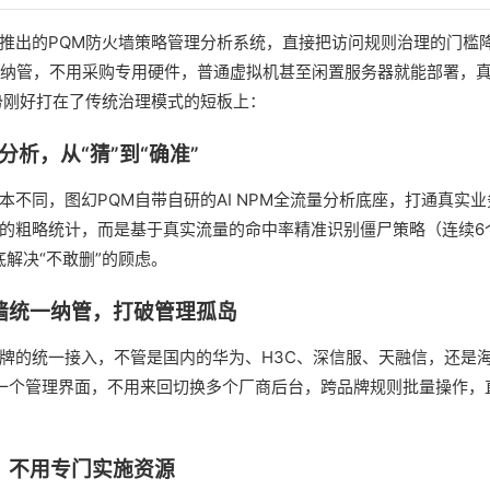
推出的PQM防火墙策略管理分析系统，直接把访问规则治理的门槛
墙纳管，不用采购专用硬件，普通虚拟机甚至闲置服务器就能部署，
势刚好打在了传统治理模式的短板上：
化分析，从“猜”到“确准”
本不同，图幻PQM自带自研的AI NPM全流量分析底座，打通真实
的粗略统计，而是基于真实流量的命中率精准识别僵尸策略（连续6
底解决“不敢删”的顾虑。
火墙统一纳管，打破管理孤岛
牌的统一接入，不管是国内的华为、H3C、深信服、天融信，还是
入到同一个管理界面，不用来回切换多个厂商后台，跨品牌规则批量操作
槛，不用专门实施资源