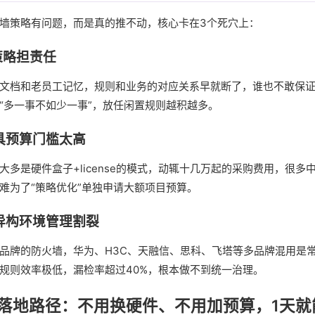
墙策略有问题，而是真的推不动，核心卡在3个死穴上：
策略担责任
文档和老员工记忆，规则和业务的对应关系早就断了，谁也不敢保
“多一事不如少一事”，放任闲置规则越积越多。
工具预算门槛太高
大多是硬件盒子+license的模式，动辄十几万起的采购费用，很多
难为了“策略优化”单独申请大额项目预算。
牌异构环境管理割裂
品牌的防火墙，华为、H3C、天融信、思科、飞塔等多品牌混用是
规则效率极低，漏检率超过40%，根本做不到统一治理。
落地路径：不用换硬件、不用加预算，1天就