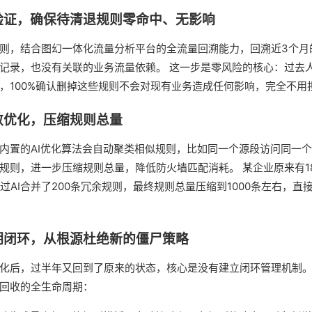
验证，确保待清退规则零命中、无影响
则，结合图幻一体化流量分析平台的全流量回溯能力，回溯近3个月
记录，也没有关联的业务流量依赖。 这一步是零风险的核心：过去
，100%确认删掉这些规则不会对现有业务造成任何影响，完全不用
敛优化，压缩规则总量
内置的AI优化算法会自动聚类相似规则，比如同一个源段访问同一
规则，进一步压缩规则总量，降低防火墙匹配消耗。 某企业原来有1
过AI合并了200条冗余规则，最终规则总量压缩到1000条左右，直
期闭环，从根源杜绝新的僵尸策略
化后，过半年又回到了原来的状态，核心是没有建立闭环管理机制。
回收的全生命周期：