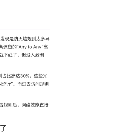
后发现是防火墙规则太多导
Any to Any”高
早就下线了，但没人敢删
则占比高达30%，这些冗
时炸弹”。而过去访问规则
闲置规则后，网络效能直接
了