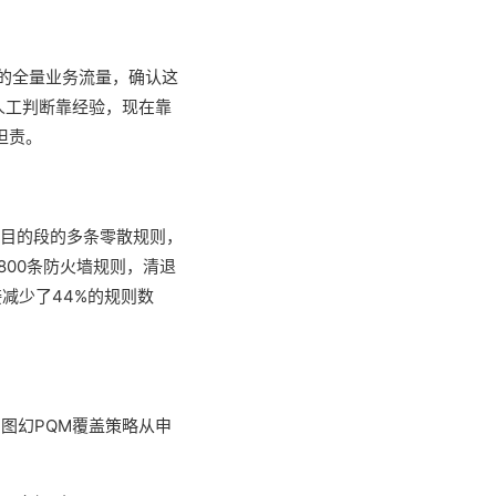
的全量业务流量，确认这
人工判断靠经验，现在靠
担责。
个目的段的多条零散规则，
800条防火墙规则，清退
接减少了44%的规则数
图幻PQM覆盖策略从申