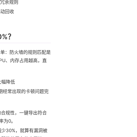
增冗余规则
自动回收
0%？
简单：防火墙的规则匹配是
PU、内存占用越高，直
大幅降低
峰期经常出现的卡顿问题完
的合规性，一键导出符合
率为0。
减少30%，就算有漏洞被