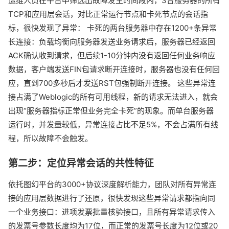
运维人员在平台中筛选出故障发生时间段内，3台服务器的所有
TCP和应用层会话，对比正常运行节点和卡死节点的会话指
标，很快发现了异常： 卡死的两台服务器中存在1200+条异常
长连接：负载均衡向服务器发送业务请求后，服务器已经返回
ACK确认收到请求，但后续1-10分钟内没有返回任何业务响应
数据，客户端发送FIN包请求断开连接时，服务器也没有任何回
应，直到700多秒后才发送RST包强制断开连接。 这些异常连
接占满了Weblogic的所有可用线程，新的请求无法进入，就会
出现“服务器指标正常但业务完全卡死”的现象。而单台服务器
运行时，并发量较低，异常连接占比不足5%，不会占满所有线
程，所以故障不会触发。
第二步：定位异常会话的共性特征
依托图幻平台的3000+协议深度解析能力，团队对所有异常连
接的应用层数据进行了还原，很快发现这些异常请求都指向同
一个业务接口：进项发票批量核验接口，且所有异常请求传入
的发票号参数长度均为17位，而正常的发票号长度为12位或20