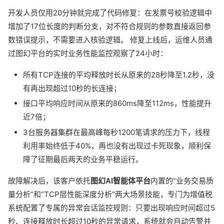
开发人员仅用20分钟就完成了代码修复：在发票号校验逻辑中
增加了17位长度的判断分支，对不符合规则的参数直接返回参
数错误提示，不需要进入核验逻辑。 修复上线后，运维人员通
过图幻平台的实时业务性能监控观察了24小时：
所有TCP连接的平均释放时长从原来的28秒降至1.2秒，没
有再出现超过10秒的长连接；
接口平均响应时间从原来的860ms降至112ms，性能提升
近7倍；
3台服务器集群在最高峰每秒1200笔请求的压力下，线程
利用率始终低于40%，再也没有出现过卡死现象，顺利保
障了征期最后两天的业务平稳运行。
故障解决后，该客户依托
图幻AI智能体平台
内置的“业务交易质
量分析”和“TCP层性能深度分析”两大场景技能，专门为增值税
系统配置了专属的异常会话监控规则：只要出现响应时间超过5
秒、连接释放时长超过10秒的异常请求，系统就会自动告警并