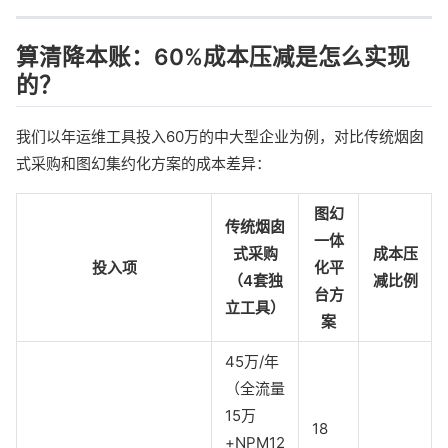
算清降本账：60%成本压减是怎么实现
的？
我们以年运维工具投入60万的中大型企业为例，对比传统烟囱
式采购和图幻集约化方案的成本差异：
图幻
传统烟囱
一体
式采购
成本压
投入项
化平
（4套独
减比例
台方
立工具）
案
45万/年
（全流量
15万
18
+NPM12