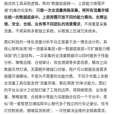
囱式的工具采购逻辑，转向“数据底座统一、上层能力按需开
通”的集约化架构：
只做一次全流量旁路采集，将所有流量存储
在统一的数据底座中，上层按需开放不同的能力模块，支撑运
维、安全、合规、业务等不同团队的场景需求
，不用重复采集
流量，不用采购多套独立系统，从根源上压减冗余成本。
图幻科技的一体化流量分析平台正是基于这一理念设计的，其
核心架构采用“统一流量采集层+统一数据底座层+可扩展能力模
块层”的三层结构，一次采集的全流量数据可以同时服务于性能
分析、策略治理、合规审计、攻击溯源等多类场景，模块之间
数据天然打通，无需额外做接口对接，用户可以根据自身需求
按需开通模块，不用为不需要的功能付费。 不同于市面上多数
全流量工具仅能支持“流量存储、事后溯源”的单点能力，图幻
的平台从设计之初就打破了工具的边界，将网络观测、业务度
量、策略管理、合规审计等能力深度融合在同一个平台中，类
似“用一套智慧交通指挥中心替代多个独立的行车记录仪、信号
灯控制系统、拥堵监测系统”，一次性解决运维的全链路需求。