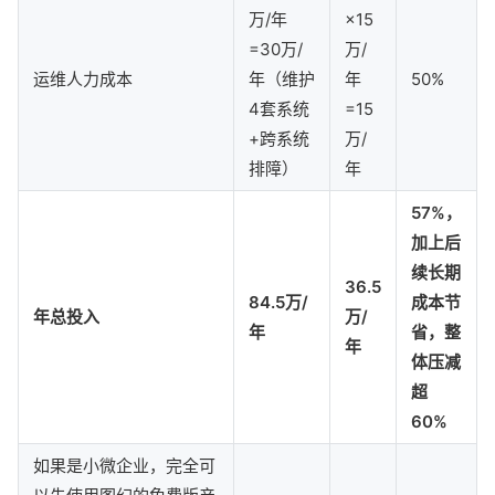
万/年
×15
=30万/
万/
运维人力成本
年（维护
年
50%
4套系统
=15
+跨系统
万/
排障）
年
57%，
加上后
续长期
36.5
84.5万/
成本节
年总投入
万/
年
省，整
年
体压减
超
60%
如果是小微企业，完全可