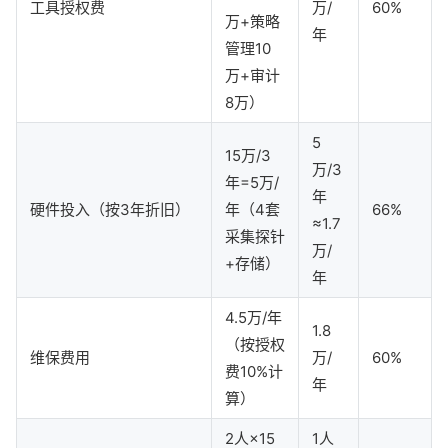
工具授权费
万/
60%
万+策略
年
管理10
万+审计
8万）
5
15万/3
万/3
年=5万/
年
硬件投入（按3年折旧）
年（4套
66%
≈1.7
采集探针
万/
+存储）
年
4.5万/年
1.8
（按授权
维保费用
万/
60%
费10%计
年
算）
2人×15
1人