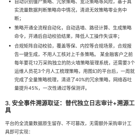
自动识别僵尸策略、冗余策略、宽泛策略等风险，基于真
实流量数据判断策略命中情况，清退无效策略零业务中
断；
策略开通全流程自动化，自动选墙、路径计算、生成策略
命令，开通后自动校验结果，降低人工操作失误率；
合规矩阵自动校验，覆盖等保、内控等合规场景，合规报
告一键生成，不用人工核对上千条策略。 某金融客户之前
每年要花12万采购独立的防火墙策略管理系统，还需要3个
运维人员花3个月人工梳理策略，用图幻的平台后，一周就
完成了全量策略梳理，清退了40%的冗余策略，网络吞吐
量提升45%，一次性通过等保测评。
3. 安全事件溯源取证：替代独立日志审计+溯源工
具
平台的全流量数据原生留存、不可篡改，无需额外采购审计工
具即可实现：