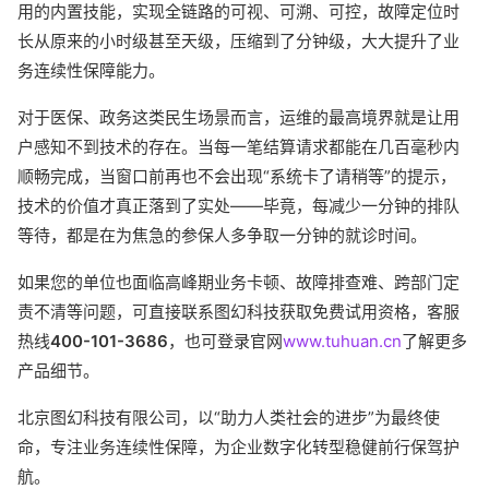
用的内置技能，实现全链路的可视、可溯、可控，故障定位时
长从原来的小时级甚至天级，压缩到了分钟级，大大提升了业
务连续性保障能力。
对于医保、政务这类民生场景而言，运维的最高境界就是让用
户感知不到技术的存在。当每一笔结算请求都能在几百毫秒内
顺畅完成，当窗口前再也不会出现“系统卡了请稍等”的提示，
技术的价值才真正落到了实处——毕竟，每减少一分钟的排队
等待，都是在为焦急的参保人多争取一分钟的就诊时间。
如果您的单位也面临高峰期业务卡顿、故障排查难、跨部门定
责不清等问题，可直接联系图幻科技获取免费试用资格，客服
热线
400-101-3686
，也可登录官网
www.tuhuan.cn
了解更多
产品细节。
北京图幻科技有限公司，以“助力人类社会的进步”为最终使
命，专注业务连续性保障，为企业数字化转型稳健前行保驾护
航。