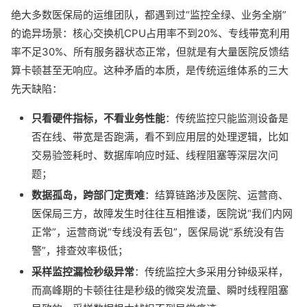
绝大多数医保局的运维团队，都遇到过“监控全绿、业务全崩”
的诡异场景：核心交换机CPU占用率不到20%、专线带宽利用
率不足30%、所有服务器状态正常，但就是有大量医院反馈结
算卡顿甚至无响应。这种矛盾的本质，是传统运维体系的三大
先天缺陷：
只看硬件指标，不看业务性能
：传统监控只能监测设备是
否在线、带宽是否跑满，看不到应用层的处理逻辑，比如
交易验签耗时、数据库响应时延、线程阻塞等深层次问
题；
数据孤岛，跨部门定责难
：结算链路涉及医院、运营商、
医保局三方，故障发生时往往互相推诿，医院说“我们内网
正常”，运营商说“专线没有丢包”，医保局说“系统没有告
警”，排查效率极低；
采样监控漏检秒级异常
：传统监控大多采用分钟级采样，
而高峰期的卡顿往往是秒级的微突发流量、瞬时线程阻塞