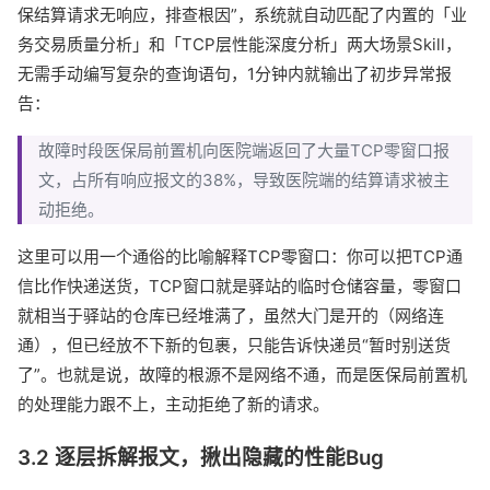
保结算请求无响应，排查根因”，系统就自动匹配了内置的「业
务交易质量分析」和「TCP层性能深度分析」两大场景Skill，
无需手动编写复杂的查询语句，1分钟内就输出了初步异常报
告：
故障时段医保局前置机向医院端返回了大量TCP零窗口报
文，占所有响应报文的38%，导致医院端的结算请求被主
动拒绝。
这里可以用一个通俗的比喻解释TCP零窗口：你可以把TCP通
信比作快递送货，TCP窗口就是驿站的临时仓储容量，零窗口
就相当于驿站的仓库已经堆满了，虽然大门是开的（网络连
通），但已经放不下新的包裹，只能告诉快递员“暂时别送货
了”。也就是说，故障的根源不是网络不通，而是医保局前置机
的处理能力跟不上，主动拒绝了新的请求。
3.2 逐层拆解报文，揪出隐藏的性能Bug