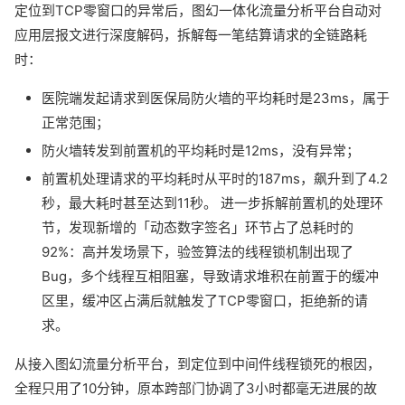
定位到TCP零窗口的异常后，图幻一体化流量分析平台自动对
应用层报文进行深度解码，拆解每一笔结算请求的全链路耗
时：
医院端发起请求到医保局防火墙的平均耗时是23ms，属于
正常范围；
防火墙转发到前置机的平均耗时是12ms，没有异常；
前置机处理请求的平均耗时从平时的187ms，飙升到了4.2
秒，最大耗时甚至达到11秒。 进一步拆解前置机的处理环
节，发现新增的「动态数字签名」环节占了总耗时的
92%：高并发场景下，验签算法的线程锁机制出现了
Bug，多个线程互相阻塞，导致请求堆积在前置于的缓冲
区里，缓冲区占满后就触发了TCP零窗口，拒绝新的请
求。
从接入图幻流量分析平台，到定位到中间件线程锁死的根因，
全程只用了10分钟，原本跨部门协调了3小时都毫无进展的故