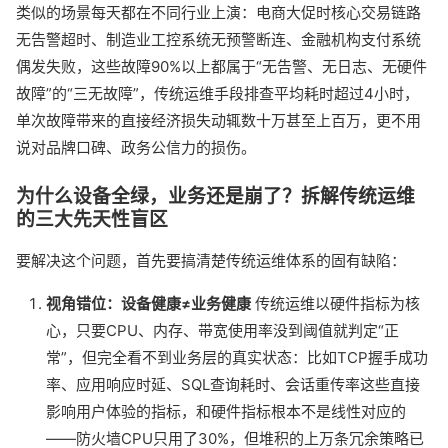
类似的场景每天都在不同行业上演：电商大促时核心交易链路
无告警超时、制造业工控系统无预警断连、金融机构支付系统
偶发失败，这些故障90%以上都属于“无告警、无日志、无硬件
故障”的“三无故障”，传统运维手段排查平均耗时超过4小时，
单次故障带来的直接经济损失动辄数十万甚至上百万，更不用
说对品牌口碑、政务公信力的损伤。
为什么设备全绿，业务还是崩了？拆解传统运维
的三大先天性盲区
要解决这个问题，首先要搞清楚传统运维体系的固有缺陷：
视角错位：设备健康≠业务健康
传统运维以硬件指标为核
心，只要CPU、内存、带宽使用率没到阈值就判定“正
常”，但完全看不到业务层的真实状态：比如TCP握手成功
率、应用响应时延、SQL查询耗时、会话重传率这些直接
影响用户体验的指标，和硬件指标根本不是线性对应的
——防火墙CPU只用了30%，但堆积的上万条冗余策略已