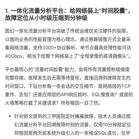
1. 一体化流量分析平台：给网络装上“时间胶囊”，
故障定位从小时级压缩到分钟级
图幻一体化流量分析平台突破了传统运维仅关注硬件的局限，
以面向业务的性能管理为核心理念，通过旁路镜像方式全量采
集网络流量，支持3000+协议解析，单节点最高处理性能可达
40Gbps，相当于给整个网络装上了“全程录像的高清摄像头”。
平台最核心的“流量时间胶囊”能力，会将所有流量按秒级维度
完整存储，故障发生后无需等待复现，直接回溯到故障发生的
时间窗口，下钻分析每一条会话的交互细节：是网络层的TCP
重传、丢包？还是应用层的API响应超时、SQL慢查询？或是防
火墙策略拦截了关键请求？所有根因一目了然。
针对前文提到的三甲医院定时瘫痪故障，技术人员通过图
幻流量分析平台回溯故障时刻的流量，仅用10分钟就定位
到根因是两天前系统升级引入的一条错误SQL语句，在早