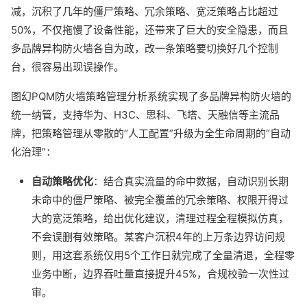
减，沉积了几年的僵尸策略、冗余策略、宽泛策略占比超过
50%，不仅拖慢了设备性能，还带来了巨大的安全隐患，而且
多品牌异构防火墙各自为政，改一条策略要切换好几个控制
台，很容易出现误操作。
图幻PQM防火墙策略管理分析系统实现了多品牌异构防火墙的
统一纳管，支持华为、H3C、思科、飞塔、天融信等主流品
牌，把策略管理从零散的“人工配置”升级为全生命周期的“自动
化治理”：
自动策略优化
：结合真实流量的命中数据，自动识别长期
未命中的僵尸策略、被完全覆盖的冗余策略、权限开得过
大的宽泛策略，给出优化建议，清理过程全程模拟仿真，
不会误删有效策略。某客户沉积4年的上万条边界访问规
则，用这套系统仅用5个工作日就完成了全量清退，全程零
业务中断，边界吞吐量直接提升45%，合规校验一次性过
审。