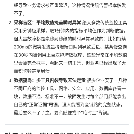
经导致业务请求被严重延迟，这种情况传统告警根本触发
不了。
采样盲区：平均数值掩盖瞬时异常
绝大多数传统监控工具
采用分钟级采样，取1分钟内的指标平均值作为判断依据，
但大量故障都是毫秒到秒级的瞬时异常导致的：比如持续
200ms的微突发流量挤爆端口队列导致丢包、某条慢查询
在30秒内被调用上百次拖垮数据库，这些异常在平均数值
里会被完全抹平，看起来一切正常，但业务已经出现了大
面积卡顿甚至崩溃。
数据孤岛：多工具割裂导致无法定责
很多企业买了十几种
不同厂商的监控工具，网络、安全、应用、数据库各管一
块，数据不通、标准不一，故障发生时每个部门都能拿出
自己的“正常证据”甩锅，没人能看到全链路的完整状态，
最后要么不了了之，要么随便找个“临时工”背锅。