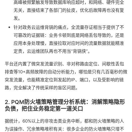
高峰被频繁触发导致数据库响应超时，和网络、硬件完全
无关，直接结束了各部门的扯皮，优化后故障再也没有复
发。
针对政务云运维背锅的痛点，全流量存证相当于提供了不
可篡改的证据链：业务卡顿到底是网络丢包导致的，还是
应用本身处理慢，直接拉取对应时间的流量数据就能精准
定责，云运维团队再也不用当“背锅侠”。
平台还内置了微突发流量识别、非对称路由定位、间歇性丢包
排查等10+高频故障的自动分析能力，哪怕是只有几百毫秒的微
突发流量，也能精准定位到发起的IP、端口，以及受影响的链
路，完全解决了传统采样的盲区问题。
2. PQM防火墙策略管理分析系统：消解策略隐形
负债，把住业务稳定第一道关口
据统计，60%以上的非攻击类业务中断，都和防火墙策略的人
为误操作、冗余策略堆积有关：很多企业的防火墙策略只增不