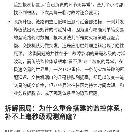
监控报表都显示“自己负责的环节无异常”，查几个小时都
找不到根因，下次高峰来临时故障还会复现；
系统升级、链路调整后低峰压测时延全部达标，一到并发
峰值就出现无规律的时延抖动，因为没有精确到单笔交易
的全链路耗时数据，根本没法判断是防火墙策略匹配变
慢、交换机队列微突发，还是应用层处理逻辑出现了隐性
瓶颈。 这类问题的共性在于：故障影响的是毫秒级的时延
波动，而传统监控体系根本“看不见”这个粒度的异常。在
极速交易的世界里，一次TCP重传、一条防火墙策略的匹
配延迟、交换机端口的几毫秒队列拥塞，都足以改变一笔
交易的成交价格，但这些异常往往因为持续时间太短、和
业务数据脱节，成了观测体系里的隐形窟窿。
拆解困局：为什么重金搭建的监控体系，
补不上毫秒级观测窟窿？
很多团队已经在监控体系上投入了大量预算，采购了网络监