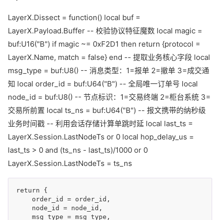
LayerX.Dissect = function() local buf =
LayerX.Payload.Buffer -- 校验协议特征魔数 local magic =
buf:U16("B") if magic ~= 0xF2D1 then return {protocol =
LayerX.Name, match = false} end -- 提取业务核心字段 local
msg_type = buf:U8() -- 消息类型：1=报单 2=撤单 3=成交通
知 local order_id = buf:U64("B") -- 全局唯一订单号 local
node_id = buf:U8() -- 节点标识：1=交易终端 2=柜台系统 3=
交易所前置 local ts_ns = buf:U64("B") -- 报文携带的纳秒级
业务时间戳 -- 利用会话存储计算单跳时延 local last_ts =
LayerX.Session.LastNodeTs or 0 local hop_delay_us =
last_ts > 0 and (ts_ns - last_ts)/1000 or 0
LayerX.Session.LastNodeTs = ts_ns
return {

    order_id = order_id,

    node_id = node_id,

    msg_type = msg_type,
