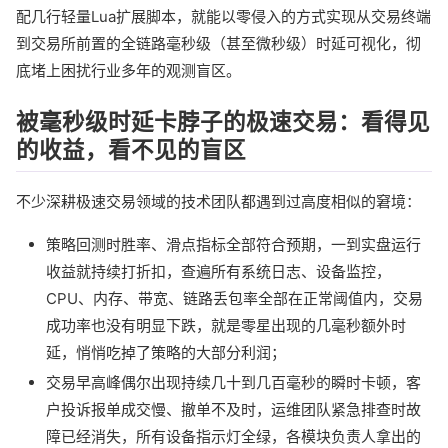
配几行轻量Lua扩展脚本，就能以零侵入的方式实现从交易终端
到交易所前置的全链路毫秒级（甚至微秒级）时延可视化，彻
底堵上困扰行业多年的观测盲区。
被毫秒级时延卡脖子的极速交易：看得见
的收益，看不见的盲区
不少深耕极速交易领域的技术团队都遇到过高度相似的窘境：
策略回测时胜率、滑点指标全部符合预期，一到实盘运行
收益就持续打折扣，查遍所有系统日志、设备监控，
CPU、内存、带宽、链路丢包率全部在正常阈值内，交易
成功率也没有明显下跌，就是零星出现的几毫秒额外时
延，悄悄吃掉了策略的大部分利润；
交易早高峰偶尔出现持续几十到几百毫秒的瞬时卡顿，客
户投诉报单成交慢、撤单不及时，运维团队紧急排查时故
障已经消失，所有设备指示灯全绿，各模块负责人拿出的