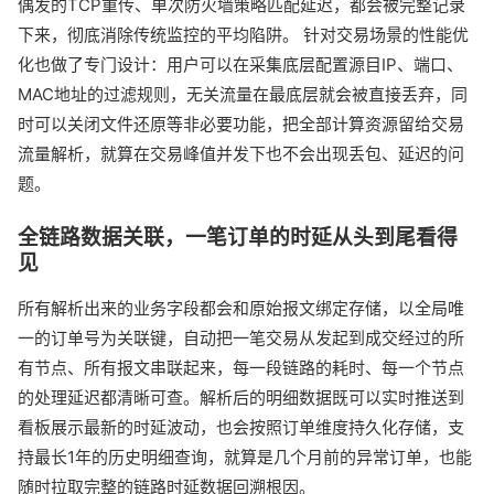
偶发的TCP重传、单次防火墙策略匹配延迟，都会被完整记录
下来，彻底消除传统监控的平均陷阱。 针对交易场景的性能优
化也做了专门设计：用户可以在采集底层配置源目IP、端口、
MAC地址的过滤规则，无关流量在最底层就会被直接丢弃，同
时可以关闭文件还原等非必要功能，把全部计算资源留给交易
流量解析，就算在交易峰值并发下也不会出现丢包、延迟的问
题。
全链路数据关联，一笔订单的时延从头到尾看得
见
所有解析出来的业务字段都会和原始报文绑定存储，以全局唯
一的订单号为关联键，自动把一笔交易从发起到成交经过的所
有节点、所有报文串联起来，每一段链路的耗时、每一个节点
的处理延迟都清晰可查。解析后的明细数据既可以实时推送到
看板展示最新的时延波动，也会按照订单维度持久化存储，支
持最长1年的历史明细查询，就算是几个月前的异常订单，也能
随时拉取完整的链路时延数据回溯根因。