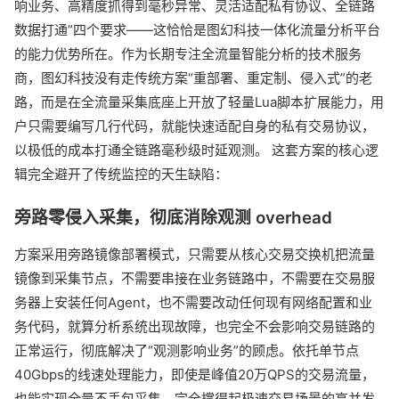
响业务、高精度抓得到毫秒异常、灵活适配私有协议、全链路
数据打通”四个要求——这恰恰是图幻科技一体化流量分析平台
的能力优势所在。作为长期专注全流量智能分析的技术服务
商，图幻科技没有走传统方案“重部署、重定制、侵入式”的老
路，而是在全流量采集底座上开放了轻量Lua脚本扩展能力，用
户只需要编写几行代码，就能快速适配自身的私有交易协议，
以极低的成本打通全链路毫秒级时延观测。 这套方案的核心逻
辑完全避开了传统监控的天生缺陷：
旁路零侵入采集，彻底消除观测 overhead
方案采用旁路镜像部署模式，只需要从核心交易交换机把流量
镜像到采集节点，不需要串接在业务链路中，不需要在交易服
务器上安装任何Agent，也不需要改动任何现有网络配置和业
务代码，就算分析系统出现故障，也完全不会影响交易链路的
正常运行，彻底解决了“观测影响业务”的顾虑。依托单节点
40Gbps的线速处理能力，即使是峰值20万QPS的交易流量，
也能实现全量不丢包采集，完全撑得起极速交易场景的高并发