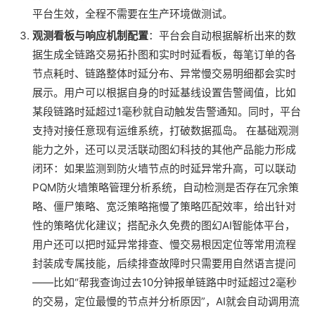
平台生效，全程不需要在生产环境做测试。
观测看板与响应机制配置
：平台会自动根据解析出来的数
据生成全链路交易拓扑图和实时时延看板，每笔订单的各
节点耗时、链路整体时延分布、异常慢交易明细都会实时
展示。用户可以根据自身的时延基线设置告警阈值，比如
某段链路时延超过1毫秒就自动触发告警通知。同时，平台
支持对接任意现有运维系统，打破数据孤岛。 在基础观测
能力之外，还可以灵活联动图幻科技的其他产品能力形成
闭环：如果监测到防火墙节点的时延异常升高，可以联动
PQM防火墙策略管理分析系统，自动检测是否存在冗余策
略、僵尸策略、宽泛策略拖慢了策略匹配效率，给出针对
性的策略优化建议；搭配永久免费的图幻AI智能体平台，
用户还可以把时延异常排查、慢交易根因定位等常用流程
封装成专属技能，后续排查故障时只需要用自然语言提问
——比如“帮我查询过去10分钟报单链路中时延超过2毫秒
的交易，定位最慢的节点并分析原因”，AI就会自动调用流