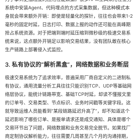
系统中安装Agent、代码埋点的方式采集数据，但这种模式本
身就会带来额外开销：即使是轻量化的探针，往往也会带来1-2
毫秒的固定时延，日志打印、数据上报的动作还可能在高峰期
抢占系统资源。对于把端到端时延压缩到微秒级的极速交易系
统来说，这点额外开销足以影响交易结果，没有团队敢在核心
生产链路上部署侵入式监控。
3. 私有协议的“解析黑盒”，网络数据和业务断层
极速交易系统为了追求效率，普遍采用厂商自定义的二进制私
有协议，通用流量分析工具往往只能识别TCP、UDP等基础网
络层协议，能统计链路带宽、基础TCP时延，却读不懂报文里
的订单号、交易类型、节点标识、业务时间戳等关键字段。这
就导致运维人员能看到“某段链路延迟升高了”，却不知道这个
延迟影响了哪些订单、是报单请求还是成交通知、具体是哪个
交易环节出了问题，网络数据和业务交易完全脱节。如果找厂
商定制协议解析能力，往往需要几周甚至几个月的沟通排期，