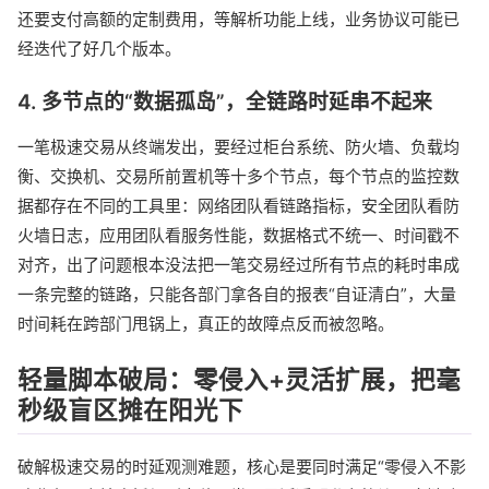
还要支付高额的定制费用，等解析功能上线，业务协议可能已
经迭代了好几个版本。
4. 多节点的“数据孤岛”，全链路时延串不起来
一笔极速交易从终端发出，要经过柜台系统、防火墙、负载均
衡、交换机、交易所前置机等十多个节点，每个节点的监控数
据都存在不同的工具里：网络团队看链路指标，安全团队看防
火墙日志，应用团队看服务性能，数据格式不统一、时间戳不
对齐，出了问题根本没法把一笔交易经过所有节点的耗时串成
一条完整的链路，只能各部门拿各自的报表“自证清白”，大量
时间耗在跨部门甩锅上，真正的故障点反而被忽略。
轻量脚本破局：零侵入+灵活扩展，把毫
秒级盲区摊在阳光下
破解极速交易的时延观测难题，核心是要同时满足“零侵入不影