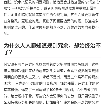
台账、没审批记录的闲置规则，恰恰是合规检查里的“高危扣分
项”：一旦被监管抽查到，或者因为权限过宽发生数据泄露事
件，企业面临的就是实实在在的合规罚单，甚至会被要求暂停
业务整改。更尴尬的是，真出了问题要追责的时候，你连这条
规则是谁开的、什么时候开的都查不到，连整改的方向都找不
到。
为什么人人都知道规则冗余，却始终治不
了？
其实没有哪个运维团队愿意看着防火墙里堆满垃圾规则，这些
年大家聊起僵尸策略的危害都头头是道，但真正能把闲置规则
清明白的团队少之又少，背后不是懒，而是三个绕不开的现实
困境。 首先是“不敢删”的问责焦虑。懂的都懂，运维工作的容
错率极低：你花了一周清理了100条无用规则，给业务省了性
能、给合规排了雷，可能没人会记得你的功劳；但只要误删了1
条和特殊业务相关的规则，比如每年年底才会跑一次的财务对