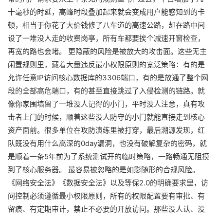
十毫秒的时延，高峰时段叠加起来就会变成用户能感知到的卡
顿，相当于你花了大价钱修了八车道的高速公路，却在路中间
设了一堆没人走的收费岗亭，所有车都要挨个减速开窗检查，
再宽的路也会堵。 更隐蔽的风险是被放大的攻击面。这些无主
闲置规则里，藏着大量违反最小权限原则的宽泛策略：有的是
允许任意IP访问核心数据库的3306端口，有的是放通了整个网
段的全部高危端口，有的甚至直接跳过了入侵检测的链路。就
像你家围墙留了一堆没人记得的小门，平时没人注意，真有攻
击者上门的时候，顺着这些没人防守的小门就能直接走到核心
资产面前。很多单位在攻防演练里被打穿，最后溯源发现，红
队既没有用什么高深的0day漏洞，也没有破解复杂的密码，就
是顺着一条5年前为了系统测试开的临时策略，一路畅通无阻摸
到了核心服务器。 最容易被忽略的是如影随形的合规风险。
《网络安全法》《数据安全法》以及等保2.0的明确要求里，访
问控制必须遵循最小权限原则，所有的权限配置要有审批、有
留痕、有定期审计，禁止不必要的开放访问。那些没人认、没