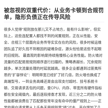
被忽视的双重代价：从业务卡顿到合规罚
单，隐形负债正在传导风险
很多人觉得“规则放在那儿又不占地方，能有什么影响”，但实
际上，这些连配置人都找不到的闲置规则，正在从性能、安
全、合规三个层面向业务传导实实在在的风险，很多时候运维
团队追了好久找不到根因的疑难杂症，源头恰恰是这些不起眼
的旧规则。 最直观的影响是持续拖慢核心业务性能。防火墙对
流量的匹配是按规则顺序逐行扫描的，策略表越长、冗余规则
越多，单次流量处理的时延就越高。很多企业都遇到过匪夷所
思的“扩容悖论”：明明带宽已经扩了好几倍，防火墙也换成了
高端型号，一到业务高峰还是会出现支付超时、挂号系统卡
顿、交易请求丢包的问题，查CPU、内存、带宽所有硬件指标
都在安全阈值内，最后逐段排查才发现，近三分之二的防火墙
性能都被浪费在了匹配那些常年没有命中的僵尸规则上——正
常的用户请求要从上千条无用规则里“挤”过去，平白增加了几