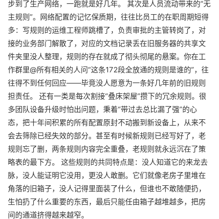
步到了生产网络，一跑就是好几年。 其次是人员流动带来的“无
主规则”。网络配置的记忆保质期，往往比员工的在职周期短得
多：写规则的运维工程师跳槽了，负责审批的主管转岗了，对
接的业务部门解散了，对应的文档记录丢在旧服务器的共享文
件夹里没人整理，规则的存在就成了彻头彻尾的悬案。你在工
作群里@所有相关的人问“这条172段全放通的规则是谁的”，往
往得不到任何回应——毕竟没人愿意为一条好几年前的旧规则
担责任。 还有一类是每次割接“叠床架屋”攒下的冗余规则。很
多团队设备升级时怕出问题，秉着“带过去总比漏了强”的心
态，把十年间积累的所有配置原封不动搬到新设备上，从来不
会去筛除已经失效的部分。甚至有时候新规则已经写好了，老
规则忘了删，两条规则内容完全重叠，老规则就永远沉在了策
略表的最下方。 这些规则的共同特点是：没人知道它的来龙去
脉，没人能证明它没用，更没人敢删。它们就像老房子里堆在
角落的旧箱子，没人记得里面装了什么，但谁也不敢随便扔，
生怕扔了什么重要的东西，最后只能任由箱子越堆越多，把房
间的通道挤得越来越窄。