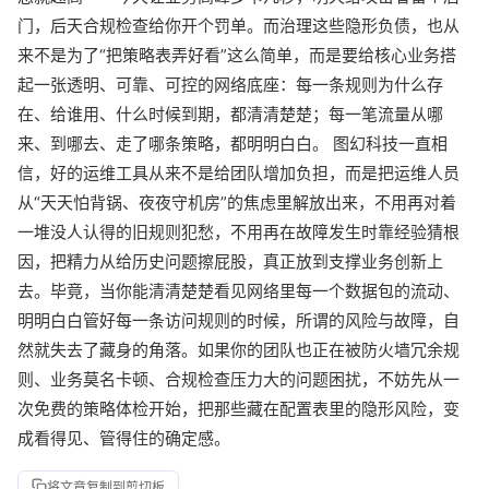
门，后天合规检查给你开个罚单。而治理这些隐形负债，也从
来不是为了“把策略表弄好看”这么简单，而是要给核心业务搭
起一张透明、可靠、可控的网络底座：每一条规则为什么存
在、给谁用、什么时候到期，都清清楚楚；每一笔流量从哪
来、到哪去、走了哪条策略，都明明白白。 图幻科技一直相
信，好的运维工具从来不是给团队增加负担，而是把运维人员
从“天天怕背锅、夜夜守机房”的焦虑里解放出来，不用再对着
一堆没人认得的旧规则犯愁，不用再在故障发生时靠经验猜根
因，把精力从给历史问题擦屁股，真正放到支撑业务创新上
去。毕竟，当你能清清楚楚看见网络里每一个数据包的流动、
明明白白管好每一条访问规则的时候，所谓的风险与故障，自
然就失去了藏身的角落。如果你的团队也正在被防火墙冗余规
则、业务莫名卡顿、合规检查压力大的问题困扰，不妨先从一
次免费的策略体检开始，把那些藏在配置表里的隐形风险，变
成看得见、管得住的确定感。
将文章复制到剪切板