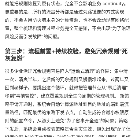
就能把规则恢复到原有状态，完全不会影响业务 continuity。
更重要的是，所有的流量分析都是通过旁路镜像的方式实现
的，不会占用防火墙本身的计算资源，也不会改动现有网络配
置，整个梳理和清理过程业务完全无感知，不会出现“为了治理
风险反而引发故障”的问题。
第三步：流程前置+持续校验，避免冗余规则“死
灰复燃”
很多企业治理冗余规则容易陷入“运动式清理”的怪圈：集中清
一次，清爽半年，之后新的冗余规则又慢慢堆起来，过两年又
回到老样子。要跳出这个循环，就得把管理节点从“事后清理”
移到“事前管控”，建立覆盖规则全生命周期的管理机制。 新策
略申请开通时，系统会自动计算源地址到目的地址的端到端流
量路径，匹配最优的策略下发节点，自动生成符合最小权限原
则的配置命令，从源头上避免“为了省事开全通”的问题；策略
下发后，系统会自动校验策略是否真实生效，避免出现“配了但