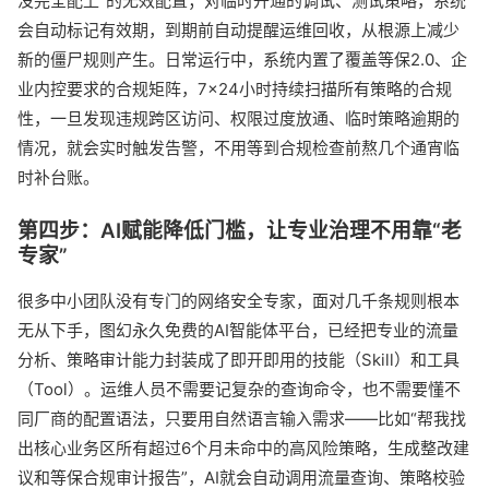
没完全配上”的无效配置；对临时开通的调试、测试策略，系统
会自动标记有效期，到期前自动提醒运维回收，从根源上减少
新的僵尸规则产生。日常运行中，系统内置了覆盖等保2.0、企
业内控要求的合规矩阵，7×24小时持续扫描所有策略的合规
性，一旦发现违规跨区访问、权限过度放通、临时策略逾期的
情况，就会实时触发告警，不用等到合规检查前熬几个通宵临
时补台账。
第四步：AI赋能降低门槛，让专业治理不用靠“老
专家”
很多中小团队没有专门的网络安全专家，面对几千条规则根本
无从下手，图幻永久免费的AI智能体平台，已经把专业的流量
分析、策略审计能力封装成了即开即用的技能（Skill）和工具
（Tool）。运维人员不需要记复杂的查询命令，也不需要懂不
同厂商的配置语法，只要用自然语言输入需求——比如“帮我找
出核心业务区所有超过6个月未命中的高风险策略，生成整改建
议和等保合规审计报告”，AI就会自动调用流量查询、策略校验