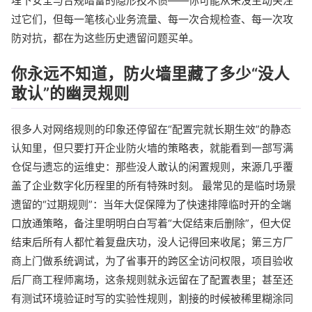
埋下安全与合规暗雷的隐形技术债——你可能从来没主动关注
过它们，但每一笔核心业务流量、每一次合规检查、每一次攻
防对抗，都在为这些历史遗留问题买单。
你永远不知道，防火墙里藏了多少“没人
敢认”的幽灵规则
很多人对网络规则的印象还停留在“配置完就长期生效”的静态
认知里，但只要打开企业防火墙的策略表，就能看到一部写满
仓促与遗忘的运维史：那些没人敢认的闲置规则，来源几乎覆
盖了企业数字化历程里的所有特殊时刻。 最常见的是临时场景
遗留的“过期规则”：当年大促保障为了快速排障临时开的全端
口放通策略，备注里明明白白写着“大促结束后删除”，但大促
结束后所有人都忙着复盘庆功，没人记得回来收尾；第三方厂
商上门做系统调试，为了省事开的跨区全访问权限，项目验收
后厂商工程师离场，这条规则就永远留在了配置表里；甚至还
有测试环境验证时写的实验性规则，割接的时候被稀里糊涂同