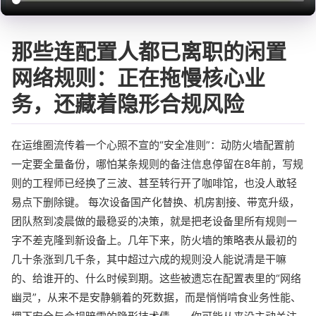
那些连配置人都已离职的闲置
网络规则：正在拖慢核心业
务，还藏着隐形合规风险
在运维圈流传着一个心照不宣的“安全准则”：动防火墙配置前
一定要全量备份，哪怕某条规则的备注信息停留在8年前，写规
则的工程师已经换了三波、甚至转行开了咖啡馆，也没人敢轻
易点下删除键。 每次设备国产化替换、机房割接、带宽升级，
团队熬到凌晨做的最稳妥的决策，就是把老设备里所有规则一
字不差克隆到新设备上。几年下来，防火墙的策略表从最初的
几十条涨到几千条，其中超过六成的规则没人能说清是干嘛
的、给谁开的、什么时候到期。这些被遗忘在配置表里的“网络
幽灵”，从来不是安静躺着的死数据，而是悄悄啃食业务性能、