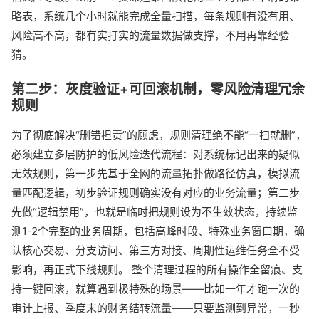
略表，系统几个小时就能完成全量扫描，每条规则有没有用、
风险高不高，都有实打实的流量数据做支撑，不用再靠经验
猜。
第二步：灰度验证+可回滚机制，零风险清理冗余
规则
为了彻底解决“删错担责”的顾虑，规则清理绝不能“一扫就删”，
必须建立多层防护的低风险迭代流程：对系统标记出来的疑似
无效规则，第一步先基于全网的流量拓扑做路径仿真，模拟流
量匹配逻辑，初步验证规则确实没有对应的业务流量；第二步
先做“逻辑禁用”，也就是临时把规则设为不生效状态，持续监
测1-2个完整的业务周期，包括高峰时段、特殊业务窗口期，确
认核心交易、分支访问、第三方对接、周期性运维任务全不受
影响，再正式下线规则。 整个清理过程的所有操作全留痕、支
持一键回滚，就算遇到极特殊的场景——比如一年才跑一次的
审计上报、季度末的财务结转流量——只要监测到异常，一秒