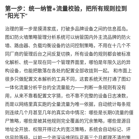
第一步：统一纳管+流量校验，把所有规则拉到
“阳光下”
治理的第一步是摸清家底，打破多品牌设备之间的信息孤岛。
图幻防火墙策略管理分析系统可以纳管国内外主流品牌的防火
墙、路由器、负载均衡设备的访问控制策略，不用在十几个不
同厂商的管理后台之间反复切换，所有设备的规则都会被标准
化解析、统一呈现在同一个管理界面里，哪怕是年限久远的异
构设备，也能把散落在各处的配置全部收拢到一起。 和市面上
很多只做配置文本解析的工具不同，这套系统天然打通了图幻
一体化流量分析平台的全流量能力——判断一条规则有没有
用，从来不靠看配置文字猜，也不靠不完整的设备日志凑数，
而是以网络里真实跑的全量流量为唯一依据，自动统计每条规
则连续几个月甚至几年的真实命中情况：哪些是长期0流量的僵
尸策略，哪些是被其他规则完全覆盖的冗余策略，哪些是源目
地址全开放、权限开得过大的宽泛策略，系统会自动标记、评
估风险等级。以前一个资深运维团队花两三个月都理不清的策