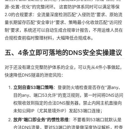
源-处置-优化”的完整闭环。 这套防护体系同时可以满足等保
2.0的合规要求：全流量深度检测匹配“入侵防范”要求、原始流
量长期留存匹配“安全审计”要求、策略最小化收敛匹配“访问控
制”要求，系统还可以自动生成合规审计报告，不用运维人员在
合规检查前临时整理材料，大幅降低合规成本。
五、4条立即可落地的DNS安全实操建议
对于还没有建立完整防护体系的企业，可以先从4件小事做起，
快速降低DNS隧道的泄密风险：
立刻自查53端口策略
：登录防火墙检查是否存在“源any、
目的any、端口53允许”的宽泛规则，第一时间将DNS访问
权限收敛到指定的合法DNS服务器，禁止内网主机直接向
未知公网IP（尤其是境外IP）发起53端口连接；
放弃“端口即业务”的惯性思维
：不要看到53端口就默认是
合法DNS流量，要对53端口的流量做深度协议解析，检查