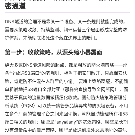
密通道
DNS隧道的治理不是靠某一个设备、某一条规则就能完成的，
需要从策略收敛、持续监测、闭环运营三个层面形成完整的防
护体系，才能彻底堵死这个藏在边界上的暗门。
第一步：收敛策略，从源头缩小暴露面
绝大多数DNS隧道风险的起点，都是粗放的防火墙策略——那
条“全放通53端口”的老规则，相当于把家门敞开，只靠保安认
脸，肯定防不住混在人群里的小偷。 要堵上策略窟窿，不能简
单粗暴地把53端口全部封死（那样会直接导致全网断网），而
要基于真实的流量数据做精细化收敛。图幻防火墙策略管理分
析系统（PQM）可以统一纳管多品牌异构的防火墙设备，不用
在多个厂商的管理平台之间来回切换，就能自动梳理所有和53
端口相关的规则：哪些是“any到any”的宽泛策略、哪些是长期
没有流量命中的僵尸策略、哪些是放通到境外恶意地址的高危