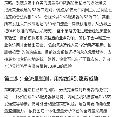
策略。系统会基于真实的流量命中数据给出精准的收敛建议：
把原来全放通的53端口规则，调整为“仅允许内网主机访问企业
指定的合法内部DNS、合规公共DNS服务器的53端口”，其他
所有发往未知公网地址的53端口流量一律默认阻断，从边界上
把DNS隧道的可乘之机堵死。 整个策略优化过程会经过流量仿
真验证，提前模拟规则调整后的业务影响，确认不会中断正常
业务访问才会给出建议，彻底解决运维人员“老策略不敢动、怕
删错担责”的普遍痛点。目前这套系统还提供永久免费版本，支
持最多10台防火墙的统一纳管，企业可以自行下载安装，先自
查边界策略里有没有藏着53端口的风险。
第二步：全流量监测，用指纹识别隐蔽威胁
策略收敛只能堵住已知的风险，无法完全应对攻击者的绕过手
段——比如合法DNS服务器被劫持、内网主机私自搭建DNS转
发通道等场景，仍可能出现隧道窃密风险，这就需要持续的流
量监测能力。 依托图幻一体化流量分析平台的全流量采集能