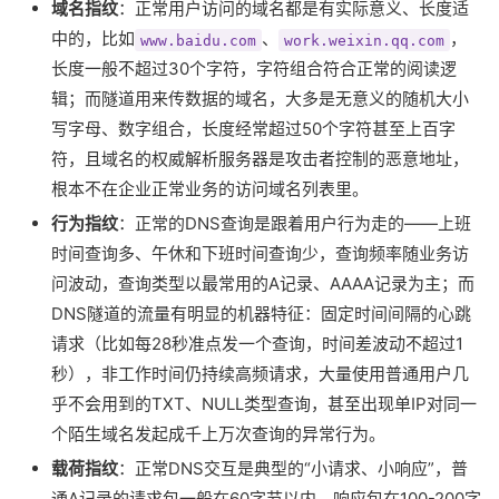
域名指纹
：正常用户访问的域名都是有实际意义、长度适
中的，比如
、
，
www.baidu.com
work.weixin.qq.com
长度一般不超过30个字符，字符组合符合正常的阅读逻
辑；而隧道用来传数据的域名，大多是无意义的随机大小
写字母、数字组合，长度经常超过50个字符甚至上百字
符，且域名的权威解析服务器是攻击者控制的恶意地址，
根本不在企业正常业务的访问域名列表里。
行为指纹
：正常的DNS查询是跟着用户行为走的——上班
时间查询多、午休和下班时间查询少，查询频率随业务访
问波动，查询类型以最常用的A记录、AAAA记录为主；而
DNS隧道的流量有明显的机器特征：固定时间间隔的心跳
请求（比如每28秒准点发一个查询，时间差波动不超过1
秒），非工作时间仍持续高频请求，大量使用普通用户几
乎不会用到的TXT、NULL类型查询，甚至出现单IP对同一
个陌生域名发起成千上万次查询的异常行为。
载荷指纹
：正常DNS交互是典型的“小请求、小响应”，普
通A记录的请求包一般在60字节以内，响应包在100-200字