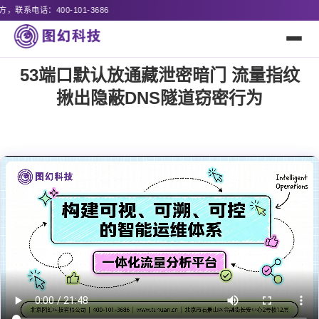
诚邀
53端口默认放通藏泄密暗门 流量指纹
揪出隐蔽DNS隧道窃密行为