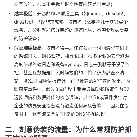
标签放行，根本不会拆开报文检查内容是否合规；
成本极低
：开源的DNS隧道工具（如iodine、dnscat2、
dns2tcp）已经非常成熟，攻击者只需要花几十块钱买个
域名，几分钟就能搭好完整的隧道环境，不需要攻破复杂
的防护设备；
取证难度极高
：攻击者得手后往往会第一时间清空主机上
的系统日志、DNS缓存、操作记录，很多企业的安全溯源
高度依赖终端日志和设备Syslog，日志一删就等于没了监
控，甚至连数据是什么时候被偷的、偷了多少都查不清
楚。 据公开威胁情报统计，在已披露的APT定向攻击、内
网窃密事件中，超过3成的攻击者会选择DNS隧道作为C2
远控通信和数据外传的核心通道，其中近6成事件发生时，
企业的边界安全设备没有触发任何高危告警——因为在设
备眼里，这些流量全是“正常的DNS解析请求”。
二、刻意伪装的流量：为什么常规防护抓