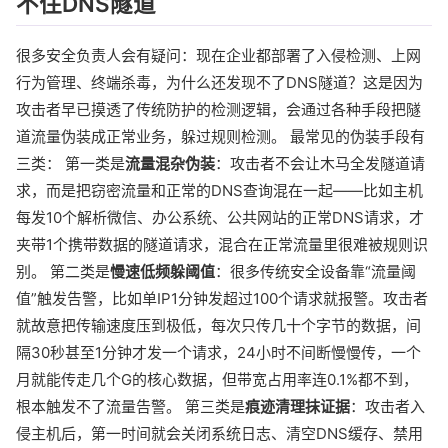
不住DNS隧道
很多安全负责人会有疑问：现在企业都部署了入侵检测、上网
行为管理、终端杀毒，为什么还发现不了DNS隧道？这是因为
攻击者早已摸透了传统防护的检测逻辑，会通过各种手段把隧
道流量伪装成正常业务，躲过规则检测。 最常见的伪装手段有
三类： 第一类是
流量混杂伪装
：攻击者不会让木马全发隧道请
求，而是把窃密流量和正常的DNS查询混在一起——比如主机
每发10个解析微信、办公系统、公共网站的正常DNS请求，才
夹带1个携带数据的隧道请求，混合在正常流量里很难被规则识
别。 第二类是
慢速低频躲阈值
：很多传统安全设备靠“流量阈
值”触发告警，比如单IP1分钟发超过100个请求就报警。攻击者
就故意把传输速度压到极低，每次只传几十个字节的数据，间
隔30秒甚至1分钟才发一个请求，24小时不间断慢慢传，一个
月就能传走几个G的核心数据，但带宽占用率连0.1%都不到，
根本触发不了流量告警。 第三类是
痕迹清理抹证据
：攻击者入
侵主机后，第一时间就会关闭系统日志、清空DNS缓存、禁用