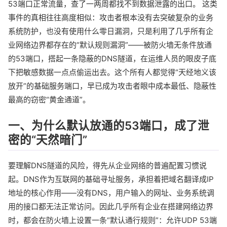
53端口正常流量，查了一两周都找不到数据泄露的出口。 这类
事件的真相往往高度相似：攻击者根本没有去突破复杂的业务
系统防护，也没有使用什么零日漏洞，只是利用了几乎所有企
业网络边界都存在的“默认规则漏洞”——被防火墙无条件放通
的53端口，搭起一条隐蔽的DNS隧道，在运维人员的眼皮子底
下把敏感数据一点点偷运出去。这个所有人都觉得“天经地义该
放开”的基础服务端口，早已成为攻击者眼中成本最低、隐蔽性
最高的窃密“黄金通道”。
一、为什么默认放通的53端口，成了泄
密的“天然暗门”
要理解DNS隧道的风险，得先从企业网络的普遍配置习惯说
起。DNS作为互联网的基础寻址服务，承担着把域名翻译成IP
地址的核心作用——没有DNS，用户输入的网址、业务系统调
用的接口都无法正常访问。因此几乎所有企业在搭建网络边界
时，都会在防火墙上设置一条“默认通行规则”：允许UDP 53端