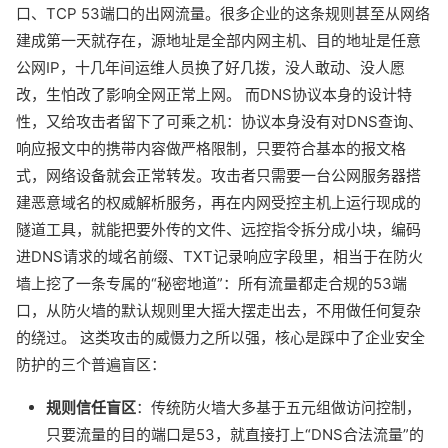
口、TCP 53端口的出网流量。很多企业的这条规则甚至从网络
建成第一天就存在，源地址是全部内网主机、目的地址是任意
公网IP，十几年间运维人员换了好几拨，没人敢动、没人愿
改，生怕改了影响全网正常上网。 而DNS协议本身的设计特
性，又给攻击者留下了可乘之机：协议本身没有对DNS查询、
响应报文中的携带内容做严格限制，只要符合基本的报文格
式，网络设备就会正常转发。攻击者只需要一台公网服务器搭
建恶意域名的权威解析服务，再在内网受控主机上运行现成的
隧道工具，就能把要外传的文件、远控指令拆分成小块，编码
进DNS请求的域名前缀、TXT记录响应字段里，相当于在防火
墙上挖了一条专属的“秘密地道”：所有流量都走合规的53端
口，从防火墙的默认规则里大摇大摆走出去，不用做任何复杂
的绕过。 这类攻击的威慑力之所以强，核心是踩中了企业安全
防护的三个普遍盲区：
规则信任盲区
：传统防火墙大多基于五元组做访问控制，
只要流量的目的端口是53，就直接打上“DNS合法流量”的