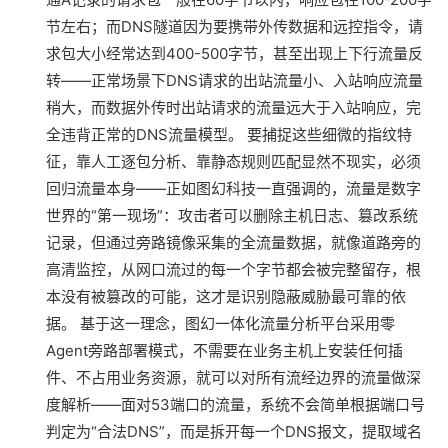
节左右；而DNS隧道因为要携带外传数据和远控指令，请
求包大小经常达到400-500字节，甚至出现上下行流量反
转——正常场景下DNS请求的出站流量小、入站响应流量
稍大，而数据外传时出站请求的流量远大于入站响应，完
全违背正常的DNS流量模型。 要捕捉这些细微的指纹特
征，靠人工逐包分析、靠静态规则匹配显然不现实，必须
回归流量本身——正如图幻科技一直强调的，流量是数字
世界的“第一现场”：攻击者可以删除主机日志、篡改系统
记录，但通过旁路镜像采集的全流量数据，就像道路旁的
高清监控，从网口流过的每一个字节都会被完整留存，根
本没有被篡改的可能，这才是识别隐蔽威胁最可靠的依
据。 基于这一理念，图幻一体化流量分析平台采用零
Agent旁路部署模式，不需要在业务主机上安装任何插
件、不占用业务资源，就可以对所有流经边界的流量做深
度解析——面对53端口的流量，系统不会简单根据端口号
判定为“合法DNS”，而是拆开每一个DNS报文，提取域名