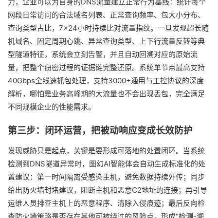
力，企业可以为自身的DNS流量建立正常行为基线：统计每个
网段日常访问的合法域名列表、正常查询频率、包大小分布、
查询类型占比，7×24小时持续比对流量指纹。一旦发现超长随
机域名、固定周期心跳、异常查询类型、上下行流量反转等典
型隧道特征，系统会立刻告警，并且自动回溯对应的原始流
量，把整个窃密过程的证据链完整还原。系统单节点最高支持
40Gbps全线速抓包处理，支持3000+通用与工控协议的深度
解析，哪怕是业务高峰期的大流量也不会出现丢包，完全满足
不同规模企业的性能需求。
第三步：闭环运营，把被动响应变成长效防护
发现威胁只是起点，关键是要形成可落地的处置闭环。当系统
检测到DNS隧道异常时，图幻AI智能体会自动生成标准化的处
置建议：第一时间隔离受感染主机，避免数据持续外传；同步
给出防火墙封堵建议，阻断主机和恶意C2地址的连接；再引导
运维人员排查主机上的恶意程序、清除入侵痕迹；最后反向检
查防火墙策略是否存在其他可被绕过的风险点，形成“检测-溯