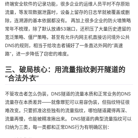
终端安全软件的记录功能，很多企业的运维人员平时不存原始
流量，等发现数据泄露时，设备上留存的日志早就被覆盖或删
除，连溯源的基本依据都没有。 再加上很多企业的防火墙策略
常年不梳理，除了默认放通53端口，还积压了大量历史遗留的
宽泛策略、僵尸策略，甚至有允许内网主机直接访问境外公共
DNS的规则，相当于给攻击者铺好了一条直达外网的“高速
路”，进一步降低了窃密的难度。
三、破局核心：用流量指纹剥开隧道的
“合法外衣”
不管攻击者怎么伪装，DNS隧道的流量本质和正常业务的DNS
流量存在本质差异——就像罪犯可以易容伪装，但指纹特征很
难改变。只要抓准这些独有的流量指纹，哪怕隧道藏得再深、
流量再慢，也能被精准揪出来。 DNS隧道的典型流量指纹可以
归纳为三类，每一类都和正常DNS行为有明确区别：