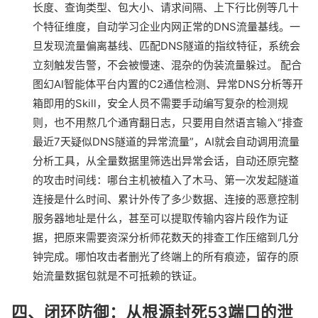
长度、查询类型、包大小、请求间隔、上下行比例等几十
个特征维度，自动学习企业内网正常的DNS流量基线。一
旦发现流量偏离基线、匹配DNS隧道的指纹特征，系统会
立刻触发告警，不会被慢速、混杂的伪装流量躲过。 配合
图幻AI智能体平台内置的C2通信检测、异常DNS分析等开
箱即用的Skill，安全人员不需要手动编写复杂的检测规
则，也不用熬几个通宵翻日志，只要用自然语言输入“排查
最近7天疑似DNS隧道的异常流量”，AI就会自动调用流量
分析工具，从全量数据里筛选出异常会话，自动还原完整
的攻击时间线：哪台主机被植入了木马、第一次发起隧道
连接是什么时间、累计外传了多少数据、连接的恶意控制
服务器地址是什么，甚至可以提取传输内容片段作为证
据，把原来需要资深分析师花数天的排查工作压缩到几分
钟完成。哪怕攻击者删光了终端上的所有痕迹，留存的原
始流量数据包就是不可抵赖的铁证。
四、闭环防御：从根源封死53端口的泄