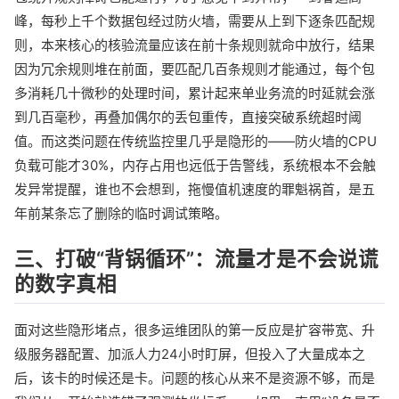
峰，每秒上千个数据包经过防火墙，需要从上到下逐条匹配规
则，本来核心的核验流量应该在前十条规则就命中放行，结果
因为冗余规则堆在前面，要匹配几百条规则才能通过，每个包
多消耗几十微秒的处理时间，累计起来单业务流的时延就会涨
到几百毫秒，再叠加偶尔的丢包重传，直接突破系统超时阈
值。而这类问题在传统监控里几乎是隐形的——防火墙的CPU
负载可能才30%，内存占用也远低于告警线，系统根本不会触
发异常提醒，谁也不会想到，拖慢值机速度的罪魁祸首，是五
年前某条忘了删除的临时调试策略。
三、打破“背锅循环”：流量才是不会说谎
的数字真相
面对这些隐形堵点，很多运维团队的第一反应是扩容带宽、升
级服务器配置、加派人力24小时盯屏，但投入了大量成本之
后，该卡的时候还是卡。问题的核心从来不是资源不够，而是