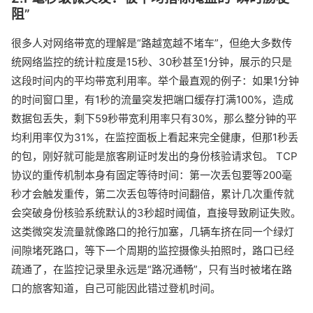
阻”
很多人对网络带宽的理解是“路越宽越不堵车”，但绝大多数传
统网络监控的统计粒度是15秒、30秒甚至1分钟，展示的只是
这段时间内的平均带宽利用率。举个最直观的例子：如果1分钟
的时间窗口里，有1秒的流量突发把端口缓存打满100%，造成
数据包丢失，剩下59秒带宽利用率只有30%，那么整分钟的平
均利用率仅为31%，在监控面板上看起来完全健康，但那1秒丢
的包，刚好就可能是旅客刷证时发出的身份核验请求包。 TCP
协议的重传机制本身有固定等待时间：第一次丢包要等200毫
秒才会触发重传，第二次丢包等待时间翻倍，累计几次重传就
会突破身份核验系统默认的3秒超时阈值，直接导致刷证失败。
这类微突发流量就像路口的抢行加塞，几辆车挤在同一个绿灯
间隙堵死路口，等下一个周期的监控摄像头拍照时，路口已经
疏通了，在监控记录里永远是“路况通畅”，只有当时被堵在路
口的旅客知道，自己可能因此错过登机时间。