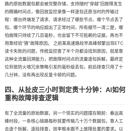
路的原始数据包都会被完整存储，支持随时“穿越”回故障发生
的精确时间点，像回放监控录像一样逐包还原当时的传输过
程：哪台终端发了请求、请求经过了哪些节点、哪个节点丢了
包、哪个环节的响应超出了正常时间，所有细节一清二楚，哪
怕故障只持续了几百毫秒，也会留下不可抵赖的证据，再也不
用靠经验“猜”故障原因。 之前某高速路段早高峰频繁出现ETC
读卡失败的问题，传统监控查了半个月都没找到原因，就是靠
这种全流量回溯能力，把故障时间点的流量逐包拆解，最终定
位到是防火墙冗余策略引发的毫秒级丢包，前后排查只用了十
几分钟，没有再出现反复卡顿的问题。
四、从扯皮三小时到定责十分钟：AI如何
重构故障排查逻辑
有了全流量的原始数据，另一个现实的问题摆在眼前：春运高
峰时段，一条核心链路每秒就要传输几十万个数据包，靠人工
去逐个拆解、逐段排查，效率根本跟不上故障处置的要求。以