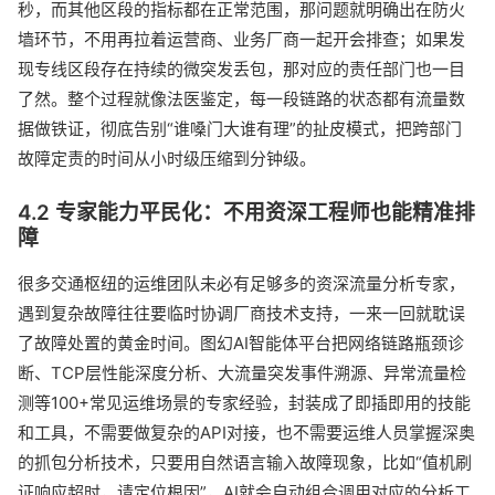
秒，而其他区段的指标都在正常范围，那问题就明确出在防火
墙环节，不用再拉着运营商、业务厂商一起开会排查；如果发
现专线区段存在持续的微突发丢包，那对应的责任部门也一目
了然。整个过程就像法医鉴定，每一段链路的状态都有流量数
据做铁证，彻底告别“谁嗓门大谁有理”的扯皮模式，把跨部门
故障定责的时间从小时级压缩到分钟级。
4.2 专家能力平民化：不用资深工程师也能精准排
障
很多交通枢纽的运维团队未必有足够多的资深流量分析专家，
遇到复杂故障往往要临时协调厂商技术支持，一来一回就耽误
了故障处置的黄金时间。图幻AI智能体平台把网络链路瓶颈诊
断、TCP层性能深度分析、大流量突发事件溯源、异常流量检
测等100+常见运维场景的专家经验，封装成了即插即用的技能
和工具，不需要做复杂的API对接，也不需要运维人员掌握深奥
的抓包分析技术，只要用自然语言输入故障现象，比如“值机刷
证响应超时，请定位根因”，AI就会自动组合调用对应的分析工