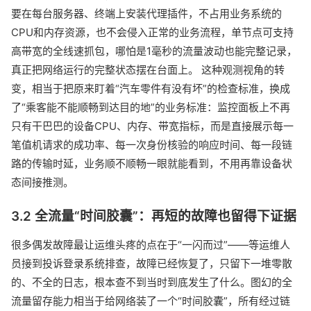
要在每台服务器、终端上安装代理插件，不占用业务系统的
CPU和内存资源，也不会侵入正常的业务流程，单节点可支持
高带宽的全线速抓包，哪怕是1毫秒的流量波动也能完整记录，
真正把网络运行的完整状态摆在台面上。 这种观测视角的转
变，相当于把原来盯着“汽车零件有没有坏”的检查标准，换成
了“乘客能不能顺畅到达目的地”的业务标准：监控面板上不再
只有干巴巴的设备CPU、内存、带宽指标，而是直接展示每一
笔值机请求的成功率、每一次身份核验的响应时间、每一段链
路的传输时延，业务顺不顺畅一眼就能看到，不用再靠设备状
态间接推测。
3.2 全流量“时间胶囊”：再短的故障也留得下证据
很多偶发故障最让运维头疼的点在于“一闪而过”——等运维人
员接到投诉登录系统排查，故障已经恢复了，只留下一堆零散
的、不全的日志，根本查不到当时到底发生了什么。图幻的全
流量留存能力相当于给网络装了一个“时间胶囊”，所有经过链