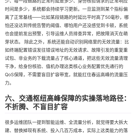
少、每一段链路的正常时延是多少、身份核验请求的正常响应
时间是多少，系统都会持续学习更新。一旦监测到某个指标偏
离了正常基线——比如某段链路的时延比平时高了50毫秒，哪
怕还没达到传统告警的阈值、哪怕用户还没感觉到卡顿，系统
也会提前发出预警，引导运维人员排查异常，把故障消灭在萌
芽状态。 除此之外，系统还能自动识别网络里的无效流量：比
如终端配置错误发往错误地址的无效请求、故障引发的重复重
试包、非业务的下载流量占了核心通道，把这些无效流量清理
干净，给身份核验、值机办理这类核心业务配置优先通行的
QoS保障，不需要盲目扩容带宽，就能扛住春运高峰的流量压
力。
六、交通枢纽高峰保障的实操落地路径：
不折腾、不盲目扩容
很多运维团队一提到智能运维、全流量分析，就觉得要大拆大
建、替换掉现有系统、投入几百万成本，实际上这类能力的落