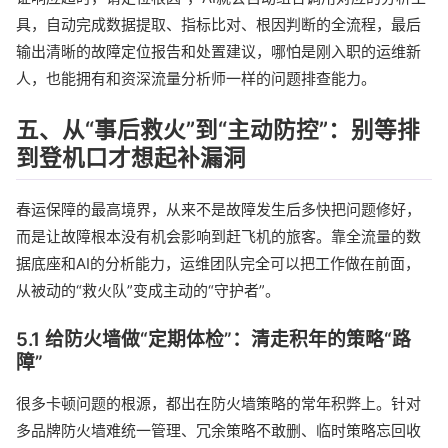
具，自动完成数据提取、指标比对、根因判断的全流程，最后
输出清晰的故障定位报告和处置建议，哪怕是刚入职的运维新
人，也能拥有和资深流量分析师一样的问题排查能力。
五、从“事后救火”到“主动防控”：别等排
到登机口才想起补漏洞
春运保障的最高境界，从来不是故障发生后多快把问题修好，
而是让故障根本没有机会影响到赶飞机的旅客。靠全流量的数
据底座和AI的分析能力，运维团队完全可以把工作做在前面，
从被动的“救火队”变成主动的“守护者”。
5.1 给防火墙做“定期体检”：清走积年的策略“路
障”
很多卡顿问题的根源，都出在防火墙策略的常年积弊上。针对
多品牌防火墙难统一管理、冗余策略不敢删、临时策略忘回收