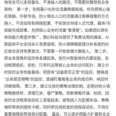
地完全可以走轻量化、平滑接入的路径，不需要折腾现有业务
架构： 第一步，先搭最小化的全流量数据底座。优先把核心值
机链路、外联专线、防火墙出入口的流量通过旁路镜像的方式
接入，不改动现有网络配置、不安装任何侵入式代理，最快1天
就能完成部署，先把核心业务的流量“看清楚”。如果团队想先
体验能力再逐步推广，图幻科技也提供了免费试用的通道，AI
智能体平台支持永久免费使用，防火墙策略管理分析系统的社
区版也支持免费激活，不需要一开始就做大额投入。 第二步，
把业务视角的监控体系建起来。依托AI智能体的内置技能，自
动梳理值机、安检、行李托运等核心业务的访问拓扑，建立分
时段的业务性能基线，把原来“设备是否正常”的监控，替换成
“业务是否顺畅”的监控，直接盯着每笔业务的成功率、响应时
间做保障。 第三步，建立长效的策略治理机制。定期对防火墙
策略做体检，清理冗余、僵尸策略，把新策略开通、校验、回
收的全流程用自动化工具管起来，避免因人为配置失误、策略
堆积带来的隐性卡顿，同时把合规检查的流程自动化，不用在
重要保障前熬夜核对配置。 最后，可以逐步把能力扩展到全业