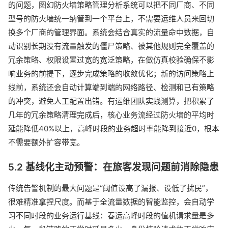
的问题，图幻防火墙策略管理分析系统可以把不同厂商、不同
型号的防火墙统一纳管到一个平台上，不需要运维人员来回切
换多个厂商的管理界面。系统会结合真实的流量命中数据，自
动识别长期没有流量触发的僵尸策略、被其他规则完全覆盖的
冗余策略、权限设置过宽的宽泛策略，在做仿真校验确保不影
响业务的前提下，逐步完成策略的收敛优化；新的访问策略上
线前，系统还会自动计算端到端的网络路径、检测和已有策略
的冲突，避免人工配置出错。有运维团队实践测算，把积累了
几年的冗余策略清理完成后，核心业务流经过防火墙的平均时
延能降低40%以上，高峰时段的业务超时率能降到接近0，根本
不需要额外扩容带宽。
5.2 基线化主动预警：在旅客发现问题前消除隐患
传统告警机制的最大问题是“阈值设高了漏报、设低了扰民”，
很难精准拿捏尺度。而基于全流量数据的智能监控，会自动学
习不同时段的业务运行基线：春运高峰时段的值机请求量是多