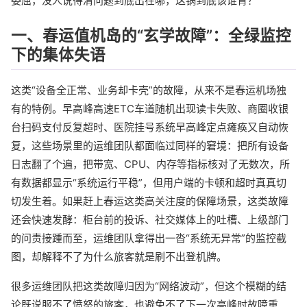
委屈，没人说得清问题到底出在哪，这锅到底该谁背？
一、春运值机岛的“玄学故障”：全绿监控
下的集体失语
这类“设备全正常、业务却卡壳”的故障，从来不是春运机场独
有的特例。早高峰高速ETC车道随机出现读卡失败、商圈收银
台扫码支付反复超时、医院挂号系统早高峰定点瘫痪又自动恢
复，这些场景里的运维团队都面临过同样的窘境：把所有设备
日志翻了个遍，把带宽、CPU、内存等指标核对了无数次，所
有数据都显示“系统运行平稳”，但用户端的卡顿和超时真真切
切发生着。如果赶上春运这类高关注度的保障场景，这类故障
还会快速发酵：柜台前的投诉、社交媒体上的吐槽、上级部门
的问责接踵而至，运维团队拿得出一沓“系统无异常”的监控截
图，却解释不了为什么旅客就是刷不出登机牌。
很多运维团队把这类故障归因为“网络波动”，但这个模糊的结
论既说服不了愤怒的旅客，也避免不了下一次高峰时故障重