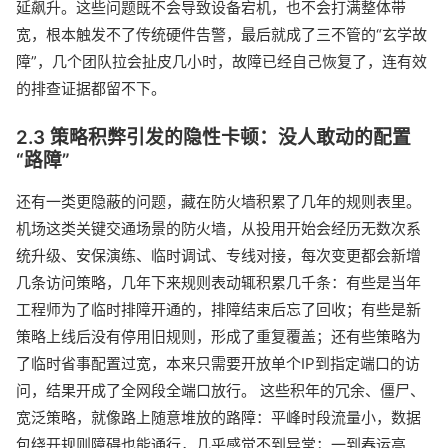
延飙升。这些问题既不会导致设备宕机，也不会打满整体带
宽，根本触发不了传统硬件告警，最后就成了三不管的“玄学故
障”，几个团队拉会扯皮几小时，故障已经自己恢复了，连有效
的排查证据都留不下。
2.3 策略积弊引发的隐性卡顿：没人敢动的配置
“路障”
还有一类更隐蔽的问题，藏在防火墙积累了几年的规则表里。
机场这类关键交通场景的防火墙，从投用开始会经历无数次系
统升级、安保演练、临时调试、专线对接，每次变更都会新增
几条访问策略，几年下来规则表动辄积累几千条：有些是当年
工程师为了临时排障开通的，排障结束后忘了回收；有些是新
策略上线后没有停用旧规则，形成了重复覆盖；还有些策略为
了临时省事配置过宽，本来只需要开放单个IP到指定端口的访
问，结果开成了全网段全端口放行。 这些积年的冗余、僵尸、
宽泛策略，就像路上随意堆放的路障：平峰时段流量小，数据
包绕开规则障碍也能通行，几乎感觉不到异常；一到春运高