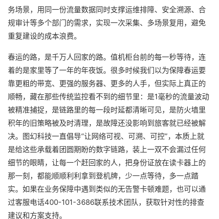
务场景，用同一份流量数据同时支撑运维排障、安全溯源、合
规审计等多个部门的需求，实现一次采集、多场景复用，避免
重复建设的成本浪费。
春运的路，是千万人回家的路。值机柜台前的每一秒等待，连
着的是家里等了一年的年夜饭。很多时候我们以为保障春运要
靠更粗的带宽、更强的服务器、更多的人手，但实际上真正的
顺畅，藏在那些传统监控看不到的细节里：是1毫秒的流量波动
被精准捕捉，是链路里的每一段时延都清晰可见，是防火墙里
积年的旧策略被及时清理，是故障还没影响到旅客就已经被解
决。图幻科技一直倡导“让网络可视、可溯、可控”，本质上就
是给这些承载着团圆期盼的数字链路，装上一双不会漏过任何
细节的眼睛，让每一个赶回家的人，把身份证放在读卡器上的
那一刻，都能顺顺利利拿到登机牌，少一点等待，多一点踏
实。如果在业务保障中遇到类似的无告警卡顿难题，也可以通
过客服电话400-101-3686联系技术团队，获取针对性的排查
建议和方案支持。