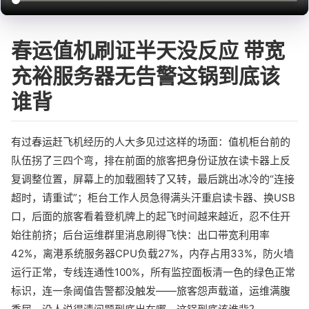
春运值机刷证半天没反应 带宽
充裕服务器无告警这锅到底该
谁背
有过春运赶飞机经历的人大多见过这样的场面：值机柜台前的
队伍拐了三四个弯，排在前面的旅客把身份证放在读卡器上反
复调整位置，屏幕上的加载圈转了又转，最后跳出冰冷的“连接
超时，请重试”；柜台工作人员急得满头汗重启读卡器、换USB
口，后面的旅客看着登机牌上的起飞时间越来越近，忍不住开
始往前挤；后台运维群里消息刷得飞快：出口带宽利用率
42%，离港系统服务器CPU负载27%，内存占用33%，防火墙
运行正常，专线连通性100%，所有监控面板清一色的绿色正常
标识，连一条阈值告警都没触发——旅客怨声载道，运维满腹