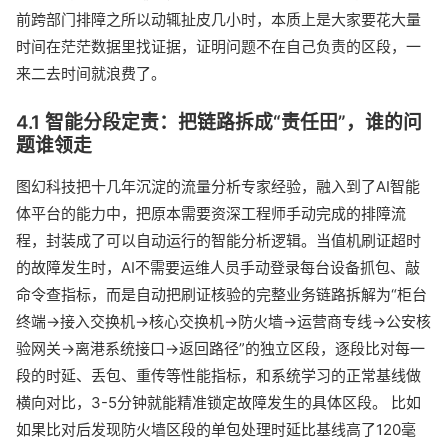
前跨部门排障之所以动辄扯皮几小时，本质上是大家要花大量
时间在茫茫数据里找证据，证明问题不在自己负责的区段，一
来二去时间就浪费了。
4.1 智能分段定责：把链路拆成“责任田”，谁的问
题谁领走
图幻科技把十几年沉淀的流量分析专家经验，融入到了AI智能
体平台的能力中，把原本需要资深工程师手动完成的排障流
程，封装成了可以自动运行的智能分析逻辑。当值机刷证超时
的故障发生时，AI不需要运维人员手动登录每台设备抓包、敲
命令查指标，而是自动把刷证核验的完整业务链路拆解为“柜台
终端→接入交换机→核心交换机→防火墙→运营商专线→公安核
验网关→离港系统接口→返回路径”的独立区段，逐段比对每一
段的时延、丢包、重传等性能指标，和系统学习的正常基线做
横向对比，3-5分钟就能精准锁定故障发生的具体区段。 比如
如果比对后发现防火墙区段的单包处理时延比基线高了120毫