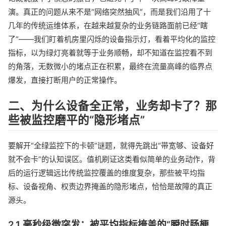
演。真正的问题从来不是“网络突然抽风”，而是我们沿用了十
几年的传统运维体系，在越来越复杂的业务链路面前已经“瞎
了”——我们盯着机房里闪烁的设备指示灯，看着平均化的监控
指标，以为绿灯亮着就等于业务顺畅，却不知道在监控看不到
的角落，无数微小的堵点正在积累，最终在流量高峰的临界点
爆发，直接打断用户的正常操作。
二、为什么设备全正常，业务却卡了？那
些被监控磨平的“隐形堵点”
要解开“全绿监控下的卡顿”谜题，就得先跳出“带宽够、设备好
就不会卡”的认知误区。值机刷证这类看似简单的业务动作，背
后的运行逻辑远比传统监控覆盖的维度复杂，那些被平均指
标、设备视角、权责边界掩盖的隐形堵点，恰恰是故障的真正
源头。
2.1 毫秒级微突发：被平均指标掩盖的“瞬时肠梗