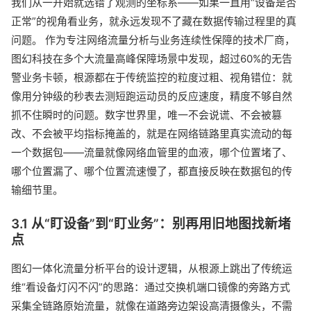
我们从一开始就选错了观测的坐标系——如果一直用“设备是否
正常”的视角看业务，就永远发现不了藏在数据传输过程里的真
问题。 作为专注网络流量分析与业务连续性保障的技术厂商，
图幻科技在多个大流量高峰保障场景中发现，超过60%的无告
警业务卡顿，根源都在于传统监控的粒度过粗、视角错位：就
像用分钟级的秒表去测短跑运动员的反应速度，精度不够自然
抓不住瞬时的问题。数字世界里，唯一不会说谎、不会被篡
改、不会被平均指标掩盖的，就是在网络链路里真实流动的每
一个数据包——流量就像网络血管里的血液，哪个位置堵了、
哪个位置漏了、哪个位置流速慢了，都直接反映在数据包的传
输细节里。
3.1 从“盯设备”到“盯业务”：别再用旧地图找新堵
点
图幻一体化流量分析平台的设计逻辑，从根源上跳出了传统运
维“看设备灯闪不闪”的思路：通过交换机端口镜像的旁路方式
采集全链路原始流量，就像在道路旁边架设高清摄像头，不需