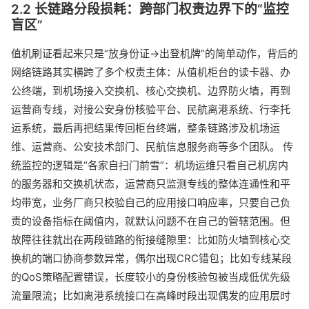
2.2 长链路分段损耗：跨部门权责边界下的“监控
盲区”
值机刷证看起来只是“放身份证→出登机牌”的简单动作，背后的
网络链路其实横跨了多个权责主体：从值机柜台的读卡器、办
公终端，到机场接入交换机、核心交换机、边界防火墙，再到
运营商专线，对接公安身份核验平台、民航离港系统、行李托
运系统，最后再把结果传回柜台终端，整条链路涉及机场运
维、运营商、公安技术部门、民航信息服务商等多个团队。 传
统监控的逻辑是“各家自扫门前雪”：机场运维只看自己机房内
的服务器和交换机状态，运营商只监测专线的整体连通性和平
均带宽，业务厂商只校验自己的应用接口响应率，只要自己负
责的设备指标在阈值内，就默认问题不在自己的管辖范围。但
故障往往就出在两段链路的衔接缝隙里：比如防火墙到核心交
换机的端口协商参数异常，偶尔出现CRC错包；比如专线某段
的QoS策略配置错误，长度较小的身份核验包被当成低优先级
流量限流；比如离港系统接口在高峰时段出现偶发的应用层时