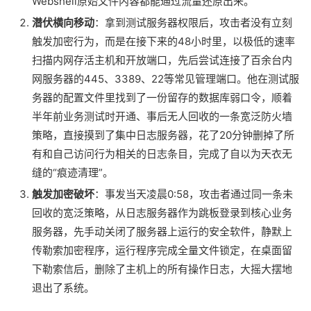
Webshell原始文件内容都能通过流量还原出来。
潜伏横向移动
：拿到测试服务器权限后，攻击者没有立刻
触发加密行为，而是在接下来的48小时里，以极低的速率
扫描内网存活主机和开放端口，先后尝试连接了百余台内
网服务器的445、3389、22等常见管理端口。他在测试服
务器的配置文件里找到了一份留存的数据库弱口令，顺着
半年前业务测试时开通、事后无人回收的一条宽泛防火墙
策略，直接摸到了集中日志服务器，花了20分钟删掉了所
有和自己访问行为相关的日志条目，完成了自以为天衣无
缝的“痕迹清理”。
触发加密破坏
：事发当天凌晨0:58，攻击者通过同一条未
回收的宽泛策略，从日志服务器作为跳板登录到核心业务
服务器，先手动关闭了服务器上运行的安全软件，静默上
传勒索加密程序，运行程序完成全量文件锁定，在桌面留
下勒索信后，删除了主机上的所有操作日志，大摇大摆地
退出了系统。