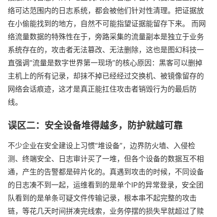
络可达范围内的日志系统，都会被他们针对性清理。把证据放
在小偷能找到的地方，自然不可能指望证据能留存下来。 而网
络流量数据的特殊性在于，旁路采集的流量副本是独立于业务
系统存在的，攻击者无法篡改、无法删除，这也是图幻科技一
直强调“流量是数字世界第一现场”的核心原因：黑客可以删掉
主机上的所有记录，却抹不掉已经经过交换机、被镜像留存的
网络会话痕迹，这才是真正能扛住攻击者销毁行为的最后防
线。
误区二：安全设备堆得越多，防护就越可靠
不少企业在安全建设上习惯“堆设备”，边界防火墙、入侵检
测、终端安全、日志审计买了一堆，但各个设备的数据互不相
通，产生的告警都是碎片化的。真遇到攻击的时候，不同设备
的日志凑不到一起，运维看到的是单个IP的异常登录，安全团
队看到的是单条可疑文件传输记录，根本串不起完整的攻击
链，等花几天时间拼凑完线索，业务停摆的损失早就超过了赎