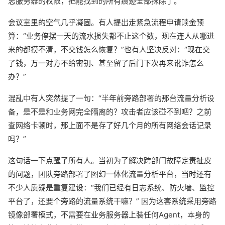
志服务器的权限，把能找到的所有痕迹全部抹除了。
会议室里的空气几乎凝固。有人提出走紧急流程申请赎金预
算：“业务停摆一天的流水损失都不止这个数，现在连人从哪进
来的都摸不清，不交钱怎么恢复？”也有人坚决反对：“现在交
了钱，万一对方不给密钥、甚至留了后门下次再来讹诈怎么
办？”
混乱中有人突然提了一句：“半年前旁路部署的那台流量分析设
备，是不是和业务网完全隔离的？攻击者应该碰不到吧？之前
查网络卡顿时，那上面不是存了好几个月的所有网络会话记录
吗？”
这句话一下点醒了所有人。当初为了解决跨部门故障定责扯皮
的问题，团队旁路部署了图幻一体化流量分析平台，当时还有
不少人质疑是重复建设：“我们已经有日志系统、防火墙、监控
平台了，还要个旁路的流量系统干嘛？” 因为这套系统采用旁路
镜像部署模式，不需要在业务服务器上装任何Agent，本身的