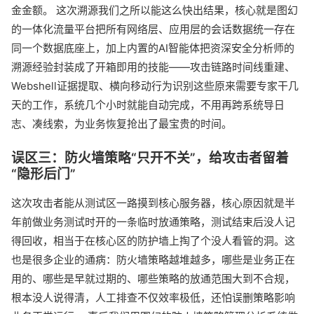
金金额。 这次溯源我们之所以能这么快出结果，核心就是图幻
的一体化流量平台把所有网络层、应用层的会话数据统一存在
同一个数据底座上，加上内置的AI智能体把资深安全分析师的
溯源经验封装成了开箱即用的技能——攻击链路时间线重建、
Webshell证据提取、横向移动行为识别这些原来需要专家干几
天的工作，系统几个小时就能自动完成，不用再跨系统导日
志、凑线索，为业务恢复抢出了最宝贵的时间。
误区三：防火墙策略“只开不关”，给攻击者留着
“隐形后门”
这次攻击者能从测试区一路摸到核心服务器，核心原因就是半
年前做业务测试时开的一条临时放通策略，测试结束后没人记
得回收，相当于在核心区的防护墙上掏了个没人看管的洞。这
也是很多企业的通病：防火墙策略越堆越多，哪些是业务正在
用的、哪些是早就过期的、哪些策略的放通范围大到不合规，
根本没人说得清，人工排查不仅效率极低，还怕误删策略影响