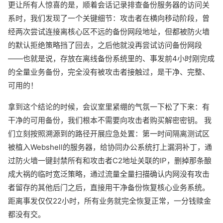
更让所有人惊喜的是，顺着会话记录排查备份服务器的访问关
系时，我们发现了一个关键细节：攻击者在横向移动阶段，曾
经两次尝试连接离核心区不远的备份网段地址，但都被防火墙
的默认拒绝策略挡了回去，之后他就没再尝试访问备份网段
——也就是说，存放在离线备份系统里的、事发前4小时刚完成
的全量业务备份，完全没有被攻击者接触过，是干净、完整、
可用的！
拿到这个结论的时候，会议室里紧绷的气氛一下松了下来：有
干净的可用备份，我们根本不需要向攻击者购买解密密钥。 我
们立刻按照溯源到的路径开展应急处置：第一时间隔离测试区
被植入Webshell的服务器，给协同办公系统打上漏洞补丁，通
过防火墙一键封禁所有和攻击者C2地址关联的IP，删掉那条酿
成大祸的临时宽泛策略，通过流量全量扫描确认内网没有攻击
者留存的其他后门之后，直接用干净备份恢复核心业务系统。
距离事发仅仅22小时，所有业务就完全恢复正常，一分钱赎金
都没有交。