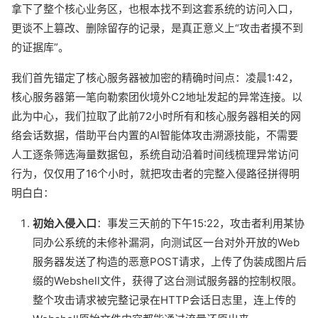
拿下了整个核心业务区，也根本找不到这套系统的访问入口，
更谈不上篡改、删除留存的记录，是真正意义上“攻击者摸不到
的证据库”。
我们首先锚定了核心服务器被加密的精确时间点：凌晨1:42，
核心服务器第一笔向勒索团伙境外C2地址发起的异常连接。以
此为中心，我们拉取了此前72小时所有和核心服务器相关的网
络会话数据，借助平台内置的AI智能体攻击溯源技能，不需要
人工逐条筛选海量数据包，系统自动沿着时间线梳理异常访问
行为，仅仅用了16个小时，就把攻击者的完整入侵路径拼得明
明白白：
初始入侵入口
：事发三天前的下午15:22，攻击者利用某协
同办公系统的未修补漏洞，向测试区一台对外开放的Web
服务器发送了构造的恶意POST请求，上传了伪装成图片后
缀的Webshell文件，获得了这台测试服务器的控制权限。
整个攻击请求被完整记录在HTTP会话日志里，连上传的