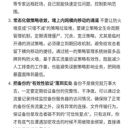
等专家远程赶场，自己就能快速定位问题、控制影响范
围。
常态化做策略收敛，堵上内网横向移动的通道
不要让防火
墙变成“只增不减”的策略垃圾堆，要建立策略全生命周期
管理机制，定期清理僵尸、冗余、宽泛策略，尤其是临时
开通的测试策略，必须建立到期回收机制，避免给攻击者
留下横向移动的捷径。通过统一的策略管理系统纳管多品
牌异构防火墙，基于真实流量验证策略有效性，既能减少
人工排查的工作量，也能避免误删策略影响业务，把网络
暴露面降到最低。
把备份的“有效性验证”落到实处
备份不是做完就万事大
吉，一定要定期验证备份的完整性、干净度。可以通过全
流量记录持续监控备份服务器的访问情况，确保除了正常
的备份任务流量之外，没有异常的连接、文件传输行为，
保证备份是攻击者碰不到的“可信恢复点”。只有这样，你
才有底气在遭遇加密攻击的时候不用被赎金绑架，直接通