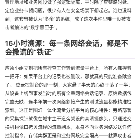
管理地址和业务网段做了强逻辑隔离，平时除了查链路时延、
定位业务卡顿问题，很少有人在安全场景下想起它。谁也没料
到，这套曾被认为“多余”的系统，成了这次事件里唯一没被攻
击者触达的“数字黑匣子”。
16小时溯源：每一条网络会话，都是不
会撒谎的“铁证”
应急小组立刻把所有排查工作转到流量平台上，所有人都捏着
一把汗：如果平台上的记录也被删改，那就真的只能准备赎金
了。 登录控制台的那一刻，大家悬了半天的心终于落了一半：
从设备上线到事发当时的所有全量网络会话记录、原始数据包
完整无缺，连半年前一次网络割接产生的测试流量都能精准检
索到。这正是图幻一体化流量分析平台的核心特性：旁路部署
的采集探针就像在城市主干道旁架设的高清摄像头，只通过交
换机镜像口拷贝流经的流量副本，本身不向业务网络发送任何
控制指令，存储集群更是和业务网段完全隔离——就算攻击者