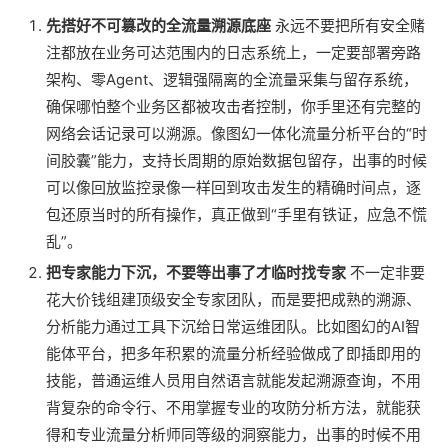
先搭好不可篡改的全流量溯源底座
永远不要把所有安全赌
注都放在业务可达范围内的日志系统上，一定要部署旁路
架构、零Agent、逻辑强隔离的全流量采集与留存系统，
确保哪怕整个业务区都被攻击者控制，你手里还有完整的
网络会话记录可以溯源。像图幻一体化流量分析平台的“时
间胶囊”能力，支持长周期的原始数据包留存，出事的时候
可以像回放监控录像一样回到攻击发生的精确时间点，逐
包还原当时的所有操作，真正做到“手里有铁证，应急不慌
乱”。
把专家能力下沉，不要等出事了才临时找专家
不一定非要
花大价钱组建顶级安全专家团队，而是要把成熟的溯源、
分析能力通过工具下沉给日常运维团队。比如图幻的AI智
能体平台，把多年积累的流量分析经验做成了即插即用的
技能，普通运维人员用自然语言就能发起溯源查询，不用
背复杂的命令行、不用掌握专业的攻防分析方法，就能获
得和专业流量分析师同等级的洞察能力，出事的时候不用