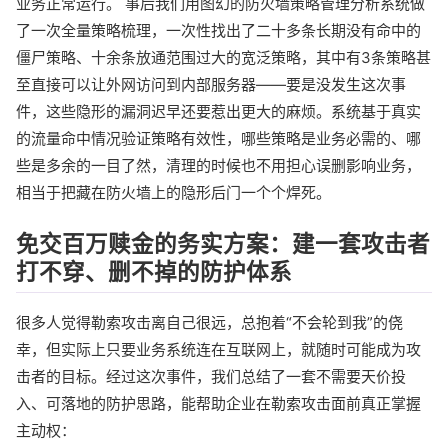
业务正常运行。 事后我们用图幻的防火墙策略管理分析系统做
了一次全量策略梳理，一次性找出了二十多条长期没有命中的
僵尸策略、十余条放通范围过大的宽泛策略，其中有3条策略甚
至直接可以让外网访问到内部服务器——要是没发生这次事
件，这些隐形的漏洞迟早还要惹出更大的麻烦。系统基于真实
的流量命中情况验证策略有效性，哪些策略是业务必需的、哪
些是多余的一目了然，清理的时候也不用担心误删影响业务，
相当于把藏在防火墙上的隐形后门一个个焊死。
免交百万赎金的务实方案：建一套攻击者
打不穿、删不掉的防护体系
很多人觉得勒索攻击离自己很远，总抱着“不会轮到我”的侥
幸，但实际上只要业务系统连在互联网上，就随时可能成为攻
击者的目标。经过这次事件，我们总结了一套不需要天价投
入、可落地的防护思路，能帮助企业在勒索攻击面前真正掌握
主动权：