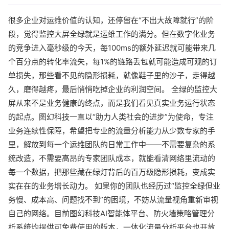
很多企业对运维价值的认知，还停留在“不出大故障就行”的阶
段，觉得监控大屏全绿就是运维工作的满分。但在数字化业务
的竞争进入毫秒级的今天，每100ms的额外延迟就可能带来几
个百分点的转化率流失，每1%的链路丢包就可能造成可观的订
单损失，那些看不见的隐形损耗，就像鞋子里的沙子，走得越
久，磨得越疼，最后悄悄吃掉企业的利润空间。 全绿的监控大
屏从来不是业务健康的终点，而是我们看见真实业务运行状态
的起点。图幻科技一直以“助力人类社会的进步”为使命，专注
业务连续性保障，希望把专业的流量分析能力从少数专家的手
里，解放到每一个运维团队的日常工作中——不需要复杂的系
统改造，不需要高昂的专家团队成本，就能看清网络里流动的
每一个数据，把那些藏在绿灯背后的百万级隐形损耗，变成实
实在在的业务增长动力。 如果你的团队也经历过“监控全绿但业
务慢、成本高、问题找不到”的困境，不妨从流量视角重新审视
自己的网络。目前图幻科技AI智能体平台、防火墙策略管理分
析系统均提供可免费使用的版本，一体化流量分析平台也开放