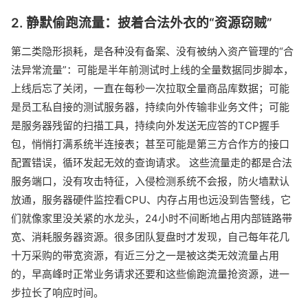
2. 静默偷跑流量：披着合法外衣的“资源窃贼”
第二类隐形损耗，是各种没有备案、没有被纳入资产管理的“合
法异常流量”：可能是半年前测试时上线的全量数据同步脚本，
上线后忘了关闭，一直在每秒一次拉取全量商品库数据；可能
是员工私自接的测试服务器，持续向外传输非业务文件；可能
是服务器残留的扫描工具，持续向外发送无应答的TCP握手
包，悄悄打满系统半连接表；甚至可能是第三方合作方的接口
配置错误，循环发起无效的查询请求。 这些流量走的都是合法
服务端口，没有攻击特征，入侵检测系统不会报，防火墙默认
放通，服务器硬件监控看CPU、内存占用也远没到告警线，它
们就像家里没关紧的水龙头，24小时不间断地占用内部链路带
宽、消耗服务器资源。很多团队复盘时才发现，自己每年花几
十万采购的带宽资源，有近三分之一是被这类无效流量占用
的，早高峰时正常业务请求还要和这些偷跑流量抢资源，进一
步拉长了响应时间。