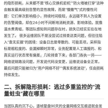
的隐形损耗，从来都不是“核心交换机宕机”“防火墙被打穿”这种
会触发最高级别告警的显性故障，而是“慢撒气”式的慢性问
题：它们单次影响极小，持续时间极短，永远碰不到人为设置
的告警阈值，却在24小时不间断地消耗资源、影响体验。就像
温水煮青蛙，等团队感知到问题存在时，损失已经实实在在地
发生了。 很多运维团队不是没尝试过排查这类问题，但往往陷
入“查无实据”的困境：设备日志是零散的、可能丢项，采样指
标是粗粒度的、会漏掉瞬时异常，业务配置是人工填报的、和
真实运行状态常有偏差，几轮排查下来，各部门各执一词——
网络说链路没问题，开发说代码没变更，运维说设备全正常，
最后问题只能被归为“用户网络不好”“偶发系统波动”，任由损耗
持续发生。
二、拆解隐形损耗：逃过多重监控的“流
量蛀虫”藏在哪里
当团队真的沉下心，逐帧复盘90天的全量网络交互痕迹就会发