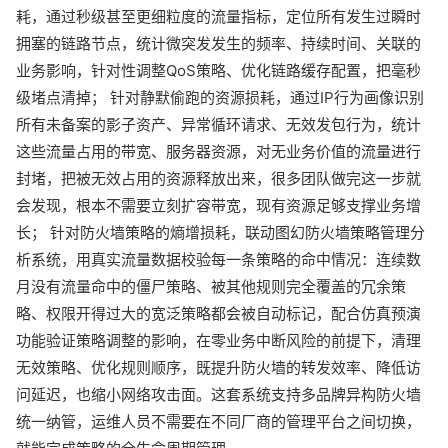
耗，通过秒级甚至更细粒度的流量指标，定位所有发生过瞬时
拥塞的链路节点，统计微突发发生的频率、持续时间、关联的
业务影响，针对性调整QoS策略、优化链路缓存配置，把毫秒
级堵点清掉； 针对静默偷跑的资源损耗，通过IP行为画像识别
所有未备案的影子资产、异常循环请求、无效发包行为，统计
这些流量占用的带宽、服务器资源，对无业务价值的流量进行
封堵，把被无效占用的资源释放出来，很多团队做完这一步就
会发现，根本不需要立刻扩容带宽，现有资源足够支撑业务增
长； 针对防火墙策略的熵增损耗，联动图幻防火墙策略管理分
析系统，用真实流量数据校验每一条策略的命中情况：连续数
月没有流量命中的僵尸策略、被其他规则完全覆盖的冗余策
略、权限开得过大的宽泛策略都会被自动标记，配合仿真预演
功能验证策略调整的影响，在零业务中断风险的前提下，清理
无效策略、优化规则顺序，既提升防火墙的转发效率、降低访
问延迟，也缩小网络攻击面。这套系统支持多品牌异构防火墙
统一纳管，运维人员不需要在不同厂商的管理平台之间切换，