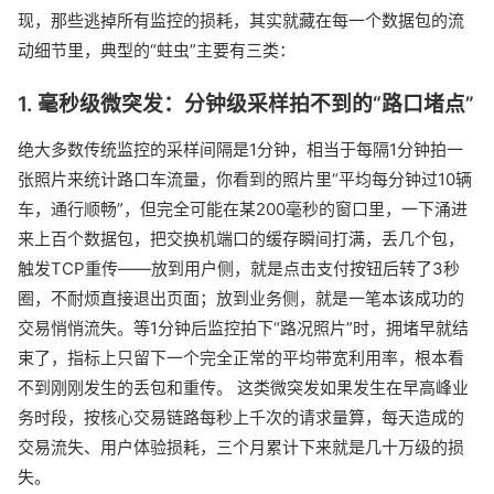
现，那些逃掉所有监控的损耗，其实就藏在每一个数据包的流
动细节里，典型的“蛀虫”主要有三类：
1. 毫秒级微突发：分钟级采样拍不到的“路口堵点”
绝大多数传统监控的采样间隔是1分钟，相当于每隔1分钟拍一
张照片来统计路口车流量，你看到的照片里“平均每分钟过10辆
车，通行顺畅”，但完全可能在某200毫秒的窗口里，一下涌进
来上百个数据包，把交换机端口的缓存瞬间打满，丢几个包，
触发TCP重传——放到用户侧，就是点击支付按钮后转了3秒
圈，不耐烦直接退出页面；放到业务侧，就是一笔本该成功的
交易悄悄流失。等1分钟后监控拍下“路况照片”时，拥堵早就结
束了，指标上只留下一个完全正常的平均带宽利用率，根本看
不到刚刚发生的丢包和重传。 这类微突发如果发生在早高峰业
务时段，按核心交易链路每秒上千次的请求量算，每天造成的
交易流失、用户体验损耗，三个月累计下来就是几十万级的损
失。