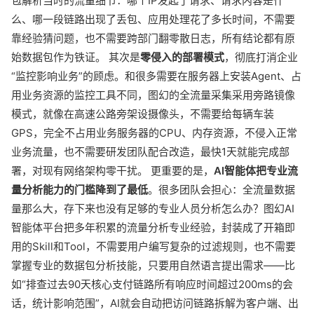
包解析当时的流量细节：哪个IP发起了请求、请求内容是什
么、哪一段链路出现了丢包、应用处理花了多长时间，不需要
靠经验猜问题，也不需要跨部门翻零散日志，所有结论都有原
始数据包作为铁证。 其次是
零侵入的部署模式
，彻底打消企业
“监控影响业务”的顾虑。和很多需要在服务器上安装Agent、占
用业务资源的监控工具不同，图幻的全流量采集采用旁路镜像
模式，就像在高速公路旁架设摄像头，不需要给每辆车装
GPS，完全不占用业务服务器的CPU、内存资源，不侵入正常
业务流量，也不需要研发团队配合改造，最快1天就能完成部
署，对现有网络架构零干扰。 更重要的是，
AI智能体把专业流
量分析能力的门槛降到了最低
。很多团队会担心：全流量数据
量那么大，存下来也没有足够的专业人员分析怎么办？图幻AI
智能体平台把多年积累的流量分析专业经验，封装成了开箱即
用的Skill和Tool，不需要用户编写复杂的过滤规则，也不需要
掌握专业的数据包分析技能，只要用自然语言提出需求——比
如“排查过去90天核心支付链路所有响应时间超过200ms的会
话，统计影响范围”，AI就会自动把访问链路拆解为客户端、出