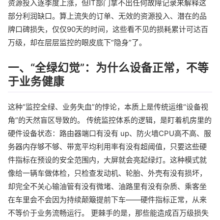
资源投入逐季度上涨，但IT部门拿不出任何故障记录来解释这
部分利润缺口。算上流失的订单、无效的资源投入、潜在的品
牌口碑损失，仅仅90天的时间，这些看不见的损耗累计可达百
万级，却在层层监控的眼皮底下“隐身”了。
一、“全绿幻觉”：为什么设备正常，不等
于业务健康
这种“监控全绿、业务失血”的悖论，本质上是传统运维“设备视
角”的天然盲区导致的。 传统监控体系的逻辑，是盯着机房里的
硬件设备状态：路由器端口有没有 up、防火墙CPU高不高、服
务器内存够不够、带宽平均利用率有没有超阈值，只要这些硬
件指标在预设的安全范围内，大屏就会亮起绿灯。这种模式就
像给一辆车做体检，只检查发动机、轮胎、外壳有没有损坏，
却完全不关心输油管有没有微堵、油路里有没有杂质、乘客坐
在车里会不会因为持续颠簸提前下车——硬件指标正常，从来
不等价于业务流畅运行。 更棘手的是，那些能造成百万级损失