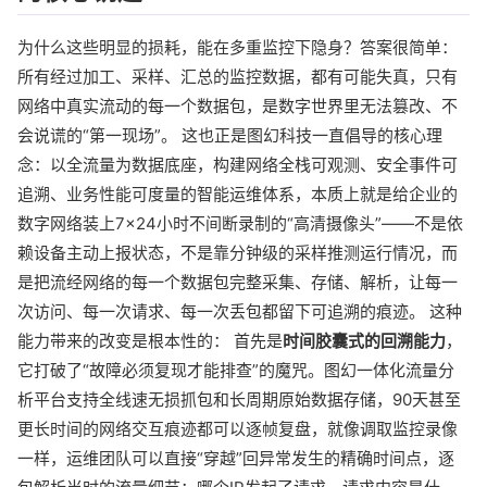
为什么这些明显的损耗，能在多重监控下隐身？答案很简单：
所有经过加工、采样、汇总的监控数据，都有可能失真，只有
网络中真实流动的每一个数据包，是数字世界里无法篡改、不
会说谎的“第一现场”。 这也正是图幻科技一直倡导的核心理
念：以全流量为数据底座，构建网络全栈可观测、安全事件可
追溯、业务性能可度量的智能运维体系，本质上就是给企业的
数字网络装上7×24小时不间断录制的“高清摄像头”——不是依
赖设备主动上报状态，不是靠分钟级的采样推测运行情况，而
是把流经网络的每一个数据包完整采集、存储、解析，让每一
次访问、每一次请求、每一次丢包都留下可追溯的痕迹。 这种
能力带来的改变是根本性的： 首先是
时间胶囊式的回溯能力
，
它打破了“故障必须复现才能排查”的魔咒。图幻一体化流量分
析平台支持全线速无损抓包和长周期原始数据存储，90天甚至
更长时间的网络交互痕迹都可以逐帧复盘，就像调取监控录像
一样，运维团队可以直接“穿越”回异常发生的精确时间点，逐