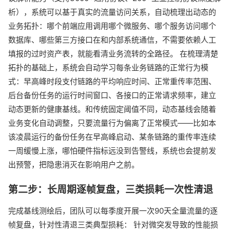
析），系统可以基于真实的流量访问关系，自动梳理出动态的
业务拓扑：哪个前端应用调用哪个微服务、哪个服务访问哪个
数据库、哪些第三方接口在和内部系统通信，不需要依赖人工
填报的过时资产表，就能看清业务流转的全路径。 在梳理清楚
拓扑的基础上，系统会自动学习每条业务链路的正常行为模
式：早高峰时段支付链路的平均响应时间、正常重传率范围、
后台备份任务的运行时间窗口、各接口的正常请求频率，建立
动态更新的健康基线。和传统固定阈值不同，动态基线会随着
业务变化自动调整，只要流量行为偏离了正常模式——比如本
该凌晨运行的备份任务在早高峰启动、某条链路的重传率连续
一周缓慢上涨，哪怕硬件指标远没到告警线，系统也会提前发
出预警，把隐患消灭在影响用户之前。
第二步：长周期逐帧复盘，三类损耗一次性清退
完成基线测绘后，团队可以每季度开展一次90天全量流量的逐
帧复盘，针对性清退三类典型损耗： 针对微突发导致的性能损