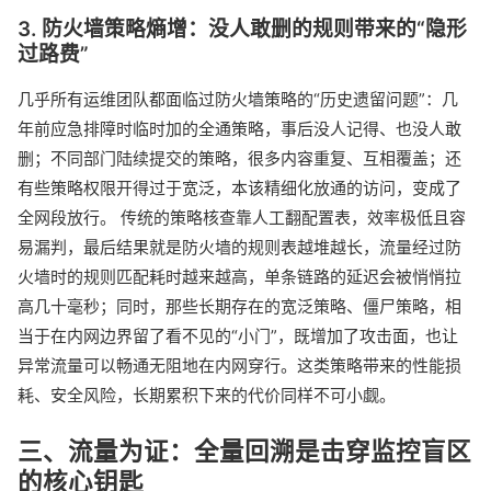
3. 防火墙策略熵增：没人敢删的规则带来的“隐形
过路费”
几乎所有运维团队都面临过防火墙策略的“历史遗留问题”：几
年前应急排障时临时加的全通策略，事后没人记得、也没人敢
删；不同部门陆续提交的策略，很多内容重复、互相覆盖；还
有些策略权限开得过于宽泛，本该精细化放通的访问，变成了
全网段放行。 传统的策略核查靠人工翻配置表，效率极低且容
易漏判，最后结果就是防火墙的规则表越堆越长，流量经过防
火墙时的规则匹配耗时越来越高，单条链路的延迟会被悄悄拉
高几十毫秒；同时，那些长期存在的宽泛策略、僵尸策略，相
当于在内网边界留了看不见的“小门”，既增加了攻击面，也让
异常流量可以畅通无阻地在内网穿行。这类策略带来的性能损
耗、安全风险，长期累积下来的代价同样不可小觑。
三、流量为证：全量回溯是击穿监控盲区
的核心钥匙