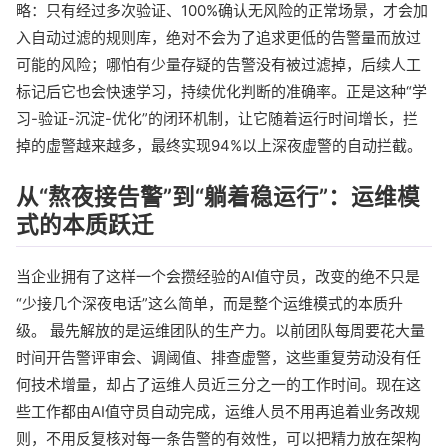
略：只有经过多次验证、100%确认无风险的正常场景，才会加
入自动过滤的规则库，绝对不会为了追求更低的告警量而放过
可能的风险；哪怕有少量存疑的告警没有被过滤掉，后续人工
标记后它也会快速学习，持续优化判断的准确率。正是这种“学
习-验证-沉淀-优化”的闭环机制，让它随着运行时间增长，拦
掉的虚警越来越多，最终实现94%以上深夜虚警的自动拦截。
从“熬夜接告警”到“躺着稳运行”：运维模
式的本质跃迁
当企业拥有了这样一个会攒经验的AI值守员，改变的绝不只是
“少接几个深夜电话”这么简单，而是整个运维模式的本质升
级。 最先解放的是运维团队的生产力。以前团队每周要花大量
时间开告警评审会、调阈值、排查虚警，这些重复劳动没有任
何技术增量，却占了运维人员近三分之一的工作时间。现在这
些工作都由AI值守员自动完成，运维人员不用再追着业务改规
则，不用反复核对每一条告警的有效性，可以把精力放在架构