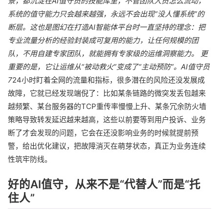
景，都沉淀在AI值守员的技能库里，不管团队人员怎么流动，
系统的值守能力只会越来越强，永远不会出现“没人懂系统”的
断层。这也是图幻在打造AI智能体平台时一直坚持的理念：把
专业流量分析的经验封装成可复用的能力，让任何规模的团
队，不用自建专家团队，就能拥有专家级的运维洞察能力。 更
重要的是，它让运维从“被动救火”变成了“主动预防”。AI值守员
7
24小时盯着全网的流量和指标，很多潜在的风险还没发展成
故障，它就已经发现端倪了：比如某条链路的微突发丢包越来
越频繁、某台服务器的TCP重传率慢慢上升、某条冗余防火墙
策略导致转发延迟越来越高，这些以前要等到用户投诉、业务
断了才会发现的问题，它会在还没影响业务的时候就提前预
警，给出优化建议，把故障消灭在萌芽状态，真正为业务连续
性筑牢防线。
好的AI值守，从来不是“代替人”而是“托
住人”