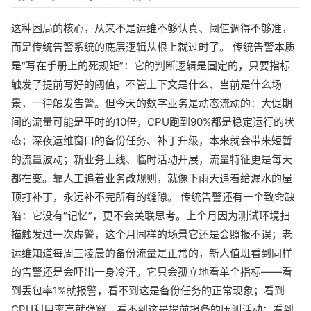
这种困局的核心，从来不是运维不够认真、阈值调得不够准，
而是传统告警系统的底层逻辑从根上就过时了。 传统告警本质
是“写在手册上的死规矩”：它的判断逻辑是固定的，只要指标
触发了提前写好的阈值，不管上下文是什么、当前是什么场
景，一律触发告警。但今天的数字业务是动态流动的：大促期
间的流量可能是平时的10倍，CPU跑到90%都是稳定运行的状
态；深夜运维窗口的备份任务、补丁升级，本来就会带来短暂
的流量波动；新业务上线、临时活动开展，流量特征更是每天
都在变。靠人工追着业务改规则，就像下雨天追着给漏水的屋
顶打补丁，永远补不完所有的缝隙。 传统告警还有一个致命缺
陷：它没有“记忆”，更不会关联思考。上个月因为测试环境扫
描触发过一次虚警，这个月同样的场景它还是会照报不误；老
运维知道每周三凌晨的备份流量是正常的，新人值班看到同样
的告警还是会吓出一身冷汗。它只会孤立地看单个指标——看
到丢包率1%就报警，看不到这是备份任务的正常现象；看到
CPU利用率高就弹窗，看不到这是提前报备的压测活动；看到