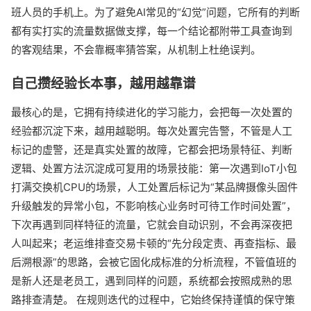
班人员的手机上。为了避免AI常见的“幻觉”问题，它所有的判断
都有实打实的流量数据做支撑，每一个结论都附带工具查询到
的客观结果，不会靠概率猜答案，从机制上杜绝误判。
自己攒经验长本事，越用越靠谱
最核心的是，它拥有持续进化的学习能力，会把每一次处置的
经验都沉淀下来，越用越聪明。每次处置完告警，不管是人工
标记的虚警，还是真实处置的故障，它都会把场景特征、判断
逻辑、处置方法沉淀成可复用的场景技能：第一次遇到IoT小包
打满交换机CPU的场景，人工处置后标记为“某品牌摄像头固件
升级触发的异常小包，不影响核心业务时可待工作时间处置”，
下次再遇到同样特征的流量，它就会自动识别，不会再深夜把
人叫起来；老运维排查交易卡顿的“先分段定责、再查指标、最
后溯根源”的思路，会被它固化成标准的分析流程，不管值班的
是新人还是老员工，遇到同样的问题，系统都会按照成熟的思
路排查清楚。 在规则迭代的过程中，它始终保持谨慎的保守策