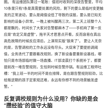
圈。 有运维团队算过一笔账：值班时收到的深夜告警里，平均
10条里只有1条是真需要处置的风险，剩下的要么是临时变更触
发的正常波动，要么是阈值设低了导致的误报，要么是已知无
影响的设备小异常。一晚上被叫醒两三次，第二天上班整个人
都是飘的，时间长了大家对告警都麻木了——手机响了第一反
应是“肯定又是虚警”，拖半天才愿意点开看，反而容易在真出
高危故障的时候反应滞后，上演现实版“狼来了”。 更让人无奈
的是，告警调校的工作永远没有尽头。大促来了要提前调阈
值，业务迭代了要跟着改规则，换了新设备要重新设基线，哪
怕只是市场部临时做一场直播、IT部凌晨打个系统补丁，都要
提前改一堆告警规则，生怕到时候告警炸锅。有运维工程师吐
槽：“我上班一半的时间不是在排障，是在跟告警规则较劲，比
给叛逆期的孩子定家规还难，永远有你想不到的场景触发虚
警。”
反复调校规则为什么没用？你缺的是会
“攒经验”的值守大脑