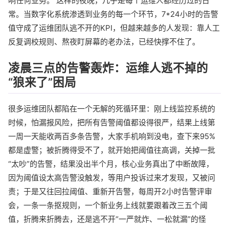
响任何业务。 这样的夜晚，几乎是每个运维人都经历过的日
常。当数字化系统渗透到业务的每一个环节，7*24小时的告警
值守成了运维团队逃不开的KPI，但越来越多的人发现：靠人工
反复调校规则、熬夜盯屏幕的老办法，已经快撑不住了。
凌晨三点的告警轰炸：运维人逃不掉的
“狼来了”困局
很多运维团队都陷在一个无解的死循环里：刚上线监控系统的
时候，怕漏报风险，把所有告警阈值都设得很严，结果上线第
一周一天能收两百多条告警，大家手机响到没电，查下来95%
都是虚警；被折腾得受不了，就开始把阈值往高调，关掉一批
“太吵”的告警，结果没出半个月，核心业务真出了中断故障，
因为阈值设太高告警没触发，等用户投诉过来才发现，又被问
责；于是又往回拉阈值、重新开告警，每周开2小时告警评审
会，一条一条抠规则，一个新业务上线就要跟着改三五个阈
值，折腾来折腾去，还是逃不开“一严就炸、一松就漏”的怪