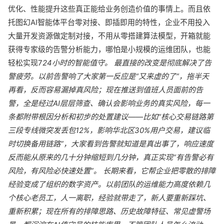
优化、性能提升这些真正能给业务创造价值的事情上。而且依
托图幻AI智能体平台零对接、即插即用的特性，企业不用投入
大量开发资源做定制对接，不用从零搭建算法模型，开箱就能
获得专家级的告警分析能力，哪怕是小规模的运维团队，也能
轻松实现7
24小时的智能值守。 最直接的改变是彻底解决了告
警疲劳。以前告警响了大家第一反应是“又来虚的了”，拖半天
再看，反而容易漏掉真风险；现在推送到值班人员面前的告
警，全是经过AI层层筛查、确认会影响业务的真实风险，每一
条都附带根因分析和初步的处置建议——比如“核心交易链路第
三段专线微突发丢包12%，影响华北区30%用户交易，建议临
时切换备用链路”，大家看到告警就知道是真出事了，响应速度
反而能从原来的几十分钟缩短到几分钟，真正实现“有告警必有
风险，有风险必快速处置”。 长期来看，它帮企业把零散的排障
经验变成了组织的数字资产。以前团队的运维能力高度依赖几
个核心老员工，人一离职，经验就带走了，新人要重新踩坑、
重新积累；现在所有的排障思路、历史故障特征、常见虚警场