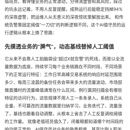
值班员，看得懂业务的正常波动，分得清虚警和真风险，踩过
的坑永远记着，不用人反复提醒，成熟运行后能稳定挡掉94%
的深夜虚警，把运维人从无意义的深夜惊扰里解放出来。 和传
统告警靠固定阈值“一刀切”的判断逻辑不同，这个AI值守员的运
行逻辑从根本上换了思路：
先摸透业务的“脾气”，动态基线替掉人工阈值
它从来不会靠人工拍脑袋设“超过X就告警”的死线，而是以全流
量数据为底座，持续学习每个业务链路在不同时段、不同场景
下的正常运行特征：工作日早高峰交易系统的响应时延范围是
多少、每周三凌晨的备份任务会带来多大的流量波动、市场部
做直播时的流量峰值通常在什么区间、例行漏洞扫描会有哪些
特征的访问行为，这些规律不用人工一条条录入，系统自己从
全量、不可篡改的流量数据里归纳学习，业务迭代了、流量涨
了，基线也跟着自动调整，从根本上省去了人工反复调校阈值
的工作量。 就像老值班员值久了，闭着眼都知道哪个时间段的
响动是正常的，AI值守员对业务的熟悉程度，甚至比刚入职半