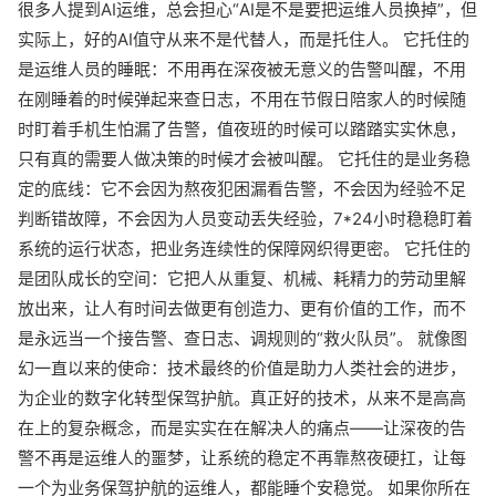
很多人提到AI运维，总会担心“AI是不是要把运维人员换掉”，但
实际上，好的AI值守从来不是代替人，而是托住人。 它托住的
是运维人员的睡眠：不用再在深夜被无意义的告警叫醒，不用
在刚睡着的时候弹起来查日志，不用在节假日陪家人的时候随
时盯着手机生怕漏了告警，值夜班的时候可以踏踏实实休息，
只有真的需要人做决策的时候才会被叫醒。 它托住的是业务稳
定的底线：它不会因为熬夜犯困漏看告警，不会因为经验不足
判断错故障，不会因为人员变动丢失经验，7*24小时稳稳盯着
系统的运行状态，把业务连续性的保障网织得更密。 它托住的
是团队成长的空间：它把人从重复、机械、耗精力的劳动里解
放出来，让人有时间去做更有创造力、更有价值的工作，而不
是永远当一个接告警、查日志、调规则的“救火队员”。 就像图
幻一直以来的使命：技术最终的价值是助力人类社会的进步，
为企业的数字化转型保驾护航。真正好的技术，从来不是高高
在上的复杂概念，而是实实在在解决人的痛点——让深夜的告
警不再是运维人的噩梦，让系统的稳定不再靠熬夜硬扛，让每
一个为业务保驾护航的运维人，都能睡个安稳觉。 如果你所在