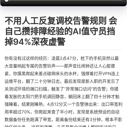
不用人工反复调校告警规则 会
自己攒排障经验的AI值守员挡
掉94%深夜虚警
你有没有过这样的经历：凌晨2点47分，枕下的手机突然以最
大音量响起专属的告警铃声——那声音比闹钟还让人心脏骤
紧，你摸黑爬起来差点碰倒床头的水杯，强撑着打开VPN连上
运维平台，翻了二十分钟日志，最后发现是新入职的开发忘了
关测试环境的端口扫描，触发了“异常端口访问”的告警；你揉
着发胀的太阳穴把手机调回静音，躺回床上翻了四十分钟才勉
强睡着，结果刚睡熟，4点12分又一个告警弹出来：出口带宽利
用率超过70%，你爬起来查了半小时，发现是系统预设的自动
数据备份任务跑满了带宽，距离备份结束还有3分钟，根本不影