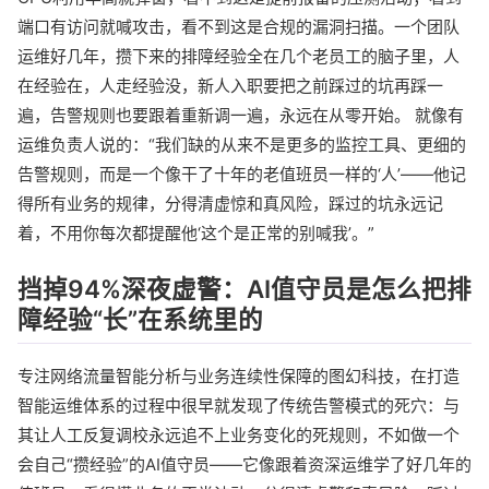
端口有访问就喊攻击，看不到这是合规的漏洞扫描。一个团队
运维好几年，攒下来的排障经验全在几个老员工的脑子里，人
在经验在，人走经验没，新人入职要把之前踩过的坑再踩一
遍，告警规则也要跟着重新调一遍，永远在从零开始。 就像有
运维负责人说的：“我们缺的从来不是更多的监控工具、更细的
告警规则，而是一个像干了十年的老值班员一样的‘人’——他记
得所有业务的规律，分得清虚惊和真风险，踩过的坑永远记
着，不用你每次都提醒他‘这个是正常的别喊我’。”
挡掉94%深夜虚警：AI值守员是怎么把排
障经验“长”在系统里的
专注网络流量智能分析与业务连续性保障的图幻科技，在打造
智能运维体系的过程中很早就发现了传统告警模式的死穴：与
其让人工反复调校永远追不上业务变化的死规则，不如做一个
会自己“攒经验”的AI值守员——它像跟着资深运维学了好几年的