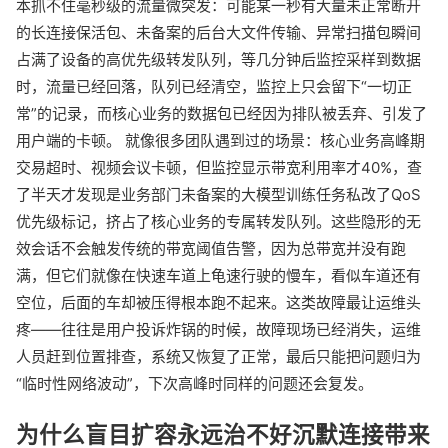
本抓不住毫秒级的流量微突发：可能某一秒有大量未正常断开
的长连接保活包、未备案的后台大文件传输、异常扫描包瞬间
占满了设备的高优先级转发队列，等几分钟后监控采样到数据
时，流量已经回落，队列已经清空，监控上只会留下“一切正
常”的记录，而核心业务的数据包已经因为排队被丢弃、引发了
用户端的卡顿。 就像很多团队遇到过的场景：核心业务高峰期
交易超时、视频会议卡顿，但监控显示带宽利用率才40%，查
了半天才发现是业务部门未备案的大模型训练任务私改了QoS
优先级标记，挤占了核心业务的专属转发队列。这些隐形的无
效会话不会触发传统的带宽阈值告警，因为总带宽并没有跑
满，但它们就像在快速车道上龟速行驶的慢车，看似车道还有
空位，后面的车却被压得根本跑不起来。这类故障最让运维头
疼——往往是用户投诉炸锅的时候，故障现场已经消失，运维
人员赶到位置排查，系统又恢复了正常，最后只能把问题归为
“临时性网络波动”，下次高峰时同样的问题还会复发。
为什么盲目扩容永远治不好沉默连接带来