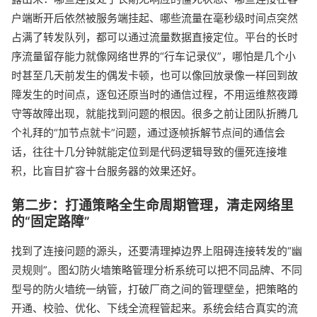
户端断开后依然被服务端挂起、哪些流量在毫秒级时间点突然
占满了转发队列，都可以通过流量数据直接定位。平台的长时
序流量留存能力就像网络世界的“行车记录仪”，哪怕是几个小
时甚至几天前发生的偶发卡顿，也可以像回放录像一样回到故
障发生的时间点，逐包还原当时的通信过程，不用运维熬夜蹲
守等故障出现，就能找到问题的根因。很多之前让团队折腾几
个礼拜的“加节点就卡”问题，通过逐帧拆解节点间的通信会
话，往往十几分钟就能定位到是代码逻辑导致的僵死连接堆
积，比盲目扩容十台服务器的效果还好。
第二步：打通策略全生命周期管理，清走网络里
的“固定路障”
找到了连接问题的源头，还要清理掉边界上阻碍连接转发的“幽
灵规则”。图幻防火墙策略管理分析系统可以把不同品牌、不同
型号的防火墙统一纳管，打破厂商之间的管理壁垒，把策略的
开通、校验、优化、下线全流程管起来。系统会结合真实的流