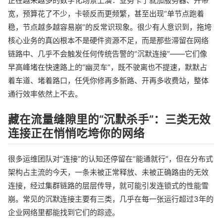
正在越来越多的数字化场景上演：业务卡了就加服务器、升带
宽，预算花了不少，卡顿反而更频繁，甚至出现“单节点跑着
稳，节点越多越容易崩”的反常识现象。很少有人意识到，拖垮
核心业务的真凶根本不是硬件资源不足，而是那些滞留在网络
链路中、几乎不会触发任何传统告警的“沉默连接”——它们像
早高峰堵在快速路上的“幽灵车”，既不驶离也不提速，默默占
着车道、堵着路口，任凭你修再多新路、开再多收费站，整体
通行效率依然上不去。
藏在流量缝隙里的“沉默杀手”：三类无效
连接正在悄悄吃垮你的网络
很多运维团队对“连接”的认知还停留在“能通就行”，但在分布式
架构占主流的今天，一条未被正常释放、未被正确路由的无效
连接，经过集群链路的层层传导，就可能引发连锁式的性能雪
崩。常见的沉默连接主要有三类，几乎在每一张运行超过3年的
企业网络里都能找到它们的踪迹。