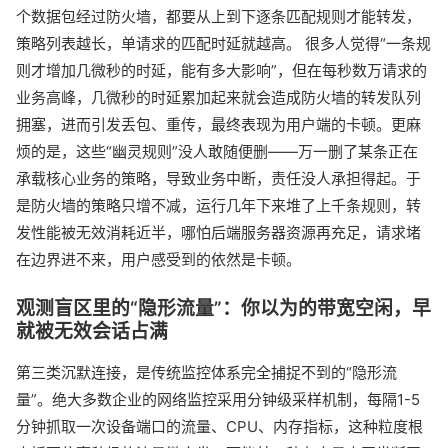
个数据包经过防火墙，都要从上到下逐条匹配规则才能转发，
策略列表越长，单请求的匹配时延就越高。 很多人觉得“一条规
则才增加几微秒的时延，能有多大影响”，但在每秒数万请求的
业务高峰，几微秒的时延累加起来就会造成防火墙的转发队列
拥塞，进而引发丢包、重传，最终表现为用户端的卡顿。更麻
烦的是，这些“幽灵规则”没人敢随便删——万一删了某条正在
承载核心业务的策略，导致业务中断，责任没人承担得起。于
是防火墙的策略只增不减，运行几年下来堆了上千条规则，转
发性能被无效消耗近半，哪怕后端服务器资源再充足，请求堵
在边界进不来，用户感受到的依然是卡顿。
观测盲区里的“隐形流量”：你以为的带宽空闲，早
就被无效会话占满
第三类沉默连接，是传统监控体系完全捕捉不到的“隐形流
量”。绝大多数企业的网络监控采用分钟级采样机制，每隔1-5
分钟抓取一次设备端口的流量、CPU、内存指标，这种粒度根