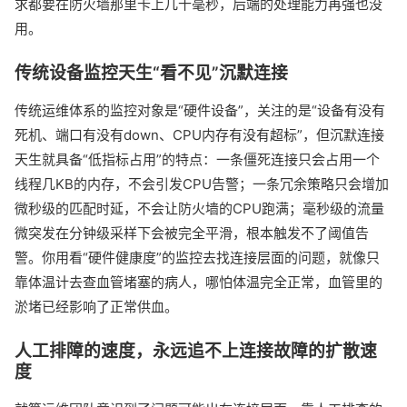
求都要在防火墙那里卡上几十毫秒，后端的处理能力再强也没
用。
传统设备监控天生“看不见”沉默连接
传统运维体系的监控对象是“硬件设备”，关注的是“设备有没有
死机、端口有没有down、CPU内存有没有超标”，但沉默连接
天生就具备“低指标占用”的特点：一条僵死连接只会占用一个
线程几KB的内存，不会引发CPU告警；一条冗余策略只会增加
微秒级的匹配时延，不会让防火墙的CPU跑满；毫秒级的流量
微突发在分钟级采样下会被完全平滑，根本触发不了阈值告
警。你用看“硬件健康度”的监控去找连接层面的问题，就像只
靠体温计去查血管堵塞的病人，哪怕体温完全正常，血管里的
淤堵已经影响了正常供血。
人工排障的速度，永远追不上连接故障的扩散速
度