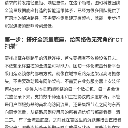
请求的转发路径更短、响应更快。在这个领域，图幻科技围绕
全流量数据底座打造的智能运维体系，已经为很多团队提供了
可落地的解决路径，不需要推倒重建现有架构，就能一步步把
沉默连接的影响降到最低。
第一步：搭好全流量底座，给网络做无死角的“CT
扫描”
要找出藏在链路里的沉默连接，首先要拥有不依赖设备日志、
不依赖采样监控的全流量可视能力。图幻一体化流量分析平台
采用旁路镜像的部署方式，就像在城市道路旁边架起高清摄像
头，不需要改动现有网络架构、不需要在业务服务器上安装任
何Agent，零侵入地把流经网络的每一个数据包、每一条会话
完整记录下来，支持数千种通用和工控协议的深度解析，不管
是用户到服务器的南北向访问流量，还是集群节点之间的东西
向同步流量，从链路层到应用层的所有通信细节都能看得一清
二楚。 有了全流量底座，之前藏在盲区里的沉默连接会直接暴
露出来：哪些连接处于长期无响应的僵死状态、哪些连接在客