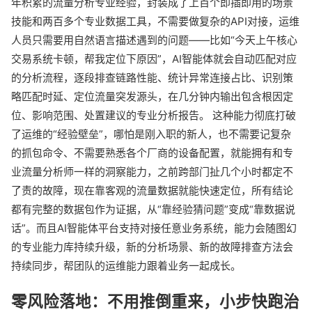
年积累的流量分析专业经验，封装成了上百个即插即用的场景
技能和两百多个专业数据工具，不需要做复杂的API对接，运维
人员只需要用自然语言描述遇到的问题——比如“今天上午核心
交易系统卡顿，帮我定位下原因”，AI智能体就会自动匹配对应
的分析流程，逐段排查链路性能、统计异常连接占比、识别策
略匹配时延、定位流量突发源头，在几分钟内输出包含根因定
位、影响范围、处置建议的专业分析报告。 这种能力彻底打破
了运维的“经验壁垒”，哪怕是刚入职的新人，也不需要记复杂
的抓包命令、不需要熟悉各个厂商的设备配置，就能拥有和专
业流量分析师一样的洞察能力，之前跨部门扯几个小时都定不
了责的故障，现在靠客观的流量数据就能快速定位，所有结论
都有完整的数据包作为证据，从“靠经验猜问题”变成“靠数据说
话”。而且AI智能体平台支持对接任意业务系统，能力会随图幻
的专业能力库持续升级，新的分析场景、新的故障排查方法会
持续同步，帮团队的运维能力跟着业务一起成长。
零风险落地：不用推倒重来，小步快跑治