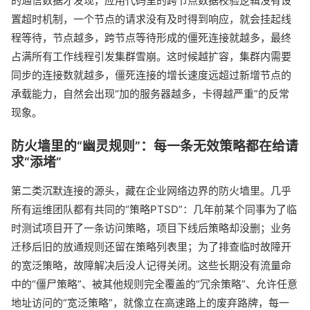
的通信数据才发现，应用代码里的跨节点数据校验逻辑没有设
置超时机制，一个节点的请求没有及时得到响应，就会挂起线
程等待，节点越多，跨节点等待形成的僵死连接就越多，最终
占满所有工作线程引发集群雪崩。这时候越扩容，集群内需要
同步的连接数就越多，僵死连接的增长速度远超过新增节点的
承载能力，自然会出现“加的服务器越多，卡得越严重”的反常
现象。
防火墙里的“幽灵规则”：每一条无效策略都在给请
求“添堵”
第二类沉默连接的源头，藏在企业网络边界的防火墙里。几乎
所有运维团队都有共同的“策略PTSD”：几年前某个同事为了临
时测试项目开了一条访问策略，项目下线后策略却没删；业务
迁移后旧的放通规则还留在策略列表里；为了排查临时故障开
的宽泛策略，故障解决后没人记得关闭。这些长期没有流量命
中的“僵尸策略”、被其他规则完全覆盖的“冗余策略”、允许任意
地址访问的“宽泛策略”，就像立在高速路上的废弃路牌，每一