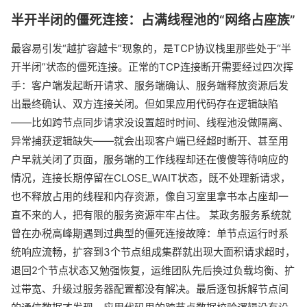
半开半闭的僵死连接：占满线程池的“网络占座族”
最容易引发“越扩容越卡”现象的，是TCP协议栈里那些处于“半
开半闭”状态的僵死连接。正常的TCP连接断开需要经过四次挥
手：客户端发起断开请求、服务端确认、服务端释放资源后发
出最终确认、双方连接关闭。但如果应用代码存在逻辑缺陷
——比如跨节点同步请求没设置超时时间、线程池没做隔离、
异常捕获逻辑缺失——就会出现客户端已经超时断开、甚至用
户早就关闭了页面，服务端的工作线程却还在傻傻等待响应的
情况，连接长期停留在CLOSE_WAIT状态，既不处理新请求，
也不释放占用的线程和内存资源，像自习室里拿书本占座却一
直不来的人，把有限的服务资源牢牢占住。 某政务服务系统就
曾在办税高峰期遇到过典型的僵死连接故障：单节点运行时系
统响应流畅，扩容到3个节点组成集群就出现大面积请求超时，
退回2个节点状态又勉强恢复，运维团队先后换过负载均衡、扩
过带宽、升级过服务器配置都没有解决。最后逐包拆解节点间