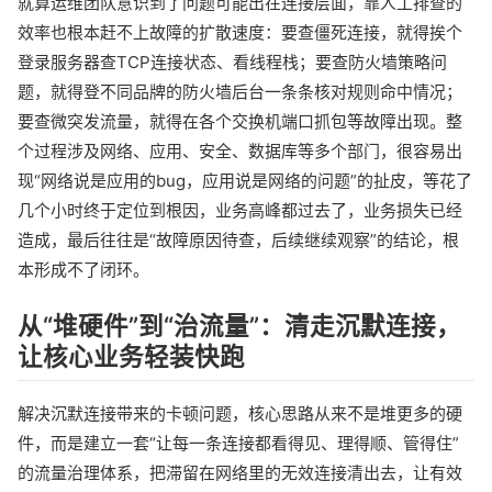
就算运维团队意识到了问题可能出在连接层面，靠人工排查的
效率也根本赶不上故障的扩散速度：要查僵死连接，就得挨个
登录服务器查TCP连接状态、看线程栈；要查防火墙策略问
题，就得登不同品牌的防火墙后台一条条核对规则命中情况；
要查微突发流量，就得在各个交换机端口抓包等故障出现。整
个过程涉及网络、应用、安全、数据库等多个部门，很容易出
现“网络说是应用的bug，应用说是网络的问题”的扯皮，等花了
几个小时终于定位到根因，业务高峰都过去了，业务损失已经
造成，最后往往是“故障原因待查，后续继续观察”的结论，根
本形成不了闭环。
从“堆硬件”到“治流量”：清走沉默连接，
让核心业务轻装快跑
解决沉默连接带来的卡顿问题，核心思路从来不是堆更多的硬
件，而是建立一套“让每一条连接都看得见、理得顺、管得住”
的流量治理体系，把滞留在网络里的无效连接清出去，让有效