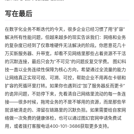
写在最后
在数字化业务不断迭代的今天，很多企业已经习惯了用“扩容”
解决所有性能问题，但越来越多的现实告诉我们：网络和业务
的复杂度已经到了仅靠堆硬件无法解决的阶段。你愿意花几十
万买新服务器、升带宽，却看不见网络里那些占着资源不干活
的沉默连接，最后只会为“不可见”的问题反复交学费。 图幻科
技一直以业务连续性保障为核心方向，希望通过全流量的能力
让网络真正实现可视、可溯、可控，帮助企业不用再在卡顿和
扩容的死循环里打转。如果你也遇到过“加了服务器反而更卡”
的诡异问题，不妨停下来，先看清自己网络里流动的每一条连
接——很多时候，拖垮业务的不是不够用的资源，而是那些早
就该被清走的、滞留在链路里的沉默负担。如果需要给自家网
络做一次免费的健康体检，也可以通过图幻官网申请免费试
用，或者拨打客服电话400-101-3686获取更多支持。