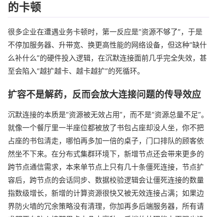
的卡顿
很多企业在遭遇业务卡顿时，第一反应是“资源不够了”，于是
不停加服务器、升带宽、换更高性能的网络设备，但这种“缺什
么补什么”的硬件投入逻辑，在沉默连接面前几乎完全失效，甚
至会陷入“越扩越卡、越卡越扩”的死循环。
扩容不是解药，反而会放大连接问题的传导效应
沉默连接的本质是“资源被无效占用”，而不是“资源总量不足”。
就像一个餐厅里一半座位都被放了书包占座却没人坐，你不把
占座的书包清走，哪怕再多加一倍的桌子，门口排队的顾客依
然坐不下来。在分布式集群环境下，新增节点还会带来更多的
跨节点通信需求，本来单节点上只有几十条僵死连接，节点扩
容后，跨节点的会话同步、数据校验逻辑会让僵死连接的数量
指数级增长，新增的计算资源很快又被无效连接占满；如果边
界防火墙的冗余策略没有清理，你加再多后端服务器，所有请