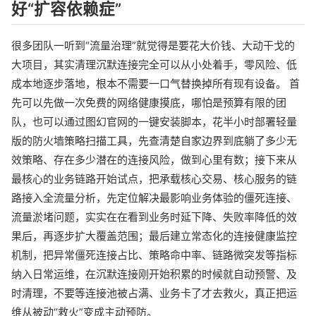
好“扩容依赖症”
很多团队一听到“流量治理”就觉得是要花大价钱、大动干戈的
大项目，其实清理沉默连接完全可以从小处着手，零风险、低
成本地逐步落地，根本不需要一口气替换掉所有现有设备。 首
先可以先做一次免费的网络健康摸底，哪怕是预算有限的团
队，也可以通过图幻官网的一键安装脚本，花半小时部署轻量
版的防火墙策略扫描工具，先查清楚自家边界到底躺了多少无
效策略、存在多少潜在的连接风险，做到心里有数；接下来从
最核心的业务链路开始试点，把承载核心交易、核心服务的链
路接入全流量分析，先定位解决最影响业务体验的僵死连接、
流量淤堵问题，实实在在看到业务时延下降、失败率降低的效
果后，再逐步扩大覆盖范围；最后建立常态化的连接健康监控
机制，把异常僵死连接占比、策略命中率、链路微突发等指标
纳入日常运维，在沉默连接刚开始积累的时候就自动预警、及
时清理，不要等连接池被占满、业务卡了才去救火，真正把运
维从被动“救火”变成主动预防。