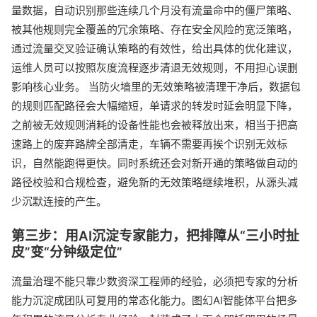
量数据，自动识别那些连续几个月没有流量命中的僵尸策略、
被其他规则完全覆盖的冗余策略、存在安全风险的宽泛策略，
通过流量交叉验证确认策略的有效性，给出具体的优化建议，
运维人员可以按照灰度流程逐步清退无效规则，不用担心误删
影响核心业务。 当防火墙里的无效策略被清理干净后，数据包
的规则匹配路径会大幅缩短，单请求的转发时延会明显下降，
之前被无效规则消耗的设备性能也会被释放出来，相当于把高
速路上的废弃路牌全部清走，车辆不需要再挨个识别无效标
识，自然能跑得更快。同时系统还会对新开通的策略做自动的
路径校验和合规检查，避免新的无效策略继续堆积，从源头减
少沉默连接的产生。
第三步：用AI沉淀专家能力，把排障从“三小时扯
皮”变“分钟级定位”
流量治理不能只靠少数资深工程师的经验，必须把专家的分析
能力沉淀成团队可复用的常态化能力。图幻AI智能体平台把多