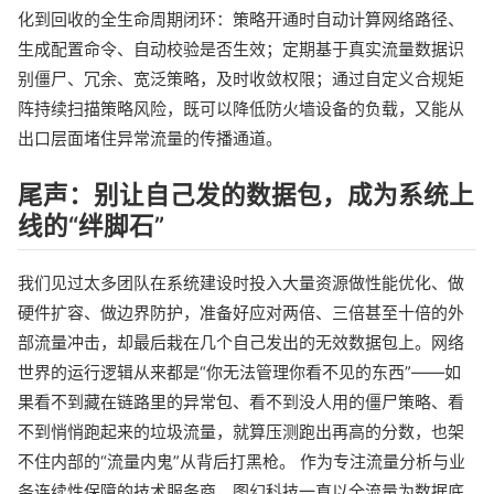
化到回收的全生命周期闭环：策略开通时自动计算网络路径、
生成配置命令、自动校验是否生效；定期基于真实流量数据识
别僵尸、冗余、宽泛策略，及时收敛权限；通过自定义合规矩
阵持续扫描策略风险，既可以降低防火墙设备的负载，又能从
出口层面堵住异常流量的传播通道。
尾声：别让自己发的数据包，成为系统上
线的“绊脚石”
我们见过太多团队在系统建设时投入大量资源做性能优化、做
硬件扩容、做边界防护，准备好应对两倍、三倍甚至十倍的外
部流量冲击，却最后栽在几个自己发出的无效数据包上。网络
世界的运行逻辑从来都是“你无法管理你看不见的东西”——如
果看不到藏在链路里的异常包、看不到没人用的僵尸策略、看
不到悄悄跑起来的垃圾流量，就算压测跑出再高的分数，也架
不住内部的“流量内鬼”从背后打黑枪。 作为专注流量分析与业
务连续性保障的技术服务商，图幻科技一直以全流量为数据底