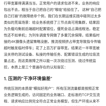
行带宽塞得满满当当，正常用户的请求包进不来，业务的响应
包出不去，相当于自己把自己的“喉咙”给掐住了。 这种“自己把
自己打崩”的故障绝非个例，我们在长期运维实践中碰到过太多
类似的荒诞场景：给业务系统搭了三节点高可用集群，结果因
为负载均衡前后端超时配置错位，僵死会话占满线程池，稳定
性还不如单机；为列车调度专网做了多重冗余保障，结果临时
接的4K摄像头遗留策略没删，推流视频挤占带宽导致指令传输
超时触发临时停车；花了上百万扩容带宽，结果近一半带宽被
没关停的测试设备、私接的传输任务、配置错误生成的垃圾流
量占走。而这类故障之所以能一次次绕过压测、绕过传统监
控，本质上是三个普遍存在的认知盲区：
1. 压测的“干净环境偏差”
传统压测的本质是“模拟好用户”：所有压测流量都是按照正常
业务逻辑生成的，访问固定的业务端口、走标准的TCP交互流
程、请求响应比例完全符合正常业务模型，但生产环境从来不