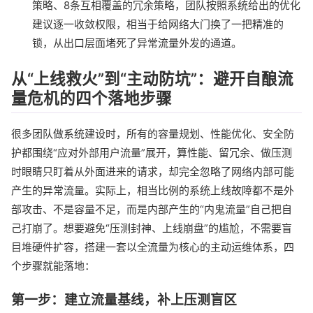
策略、8条互相覆盖的冗余策略，团队按照系统给出的优化
建议逐一收敛权限，相当于给网络大门换了一把精准的
锁，从出口层面堵死了异常流量外发的通道。
从“上线救火”到“主动防坑”：避开自酿流
量危机的四个落地步骤
很多团队做系统建设时，所有的容量规划、性能优化、安全防
护都围绕“应对外部用户流量”展开，算性能、留冗余、做压测
时眼睛只盯着从外面进来的请求，却完全忽略了网络内部可能
产生的异常流量。实际上，相当比例的系统上线故障都不是外
部攻击、不是容量不足，而是内部产生的“内鬼流量”自己把自
己打崩了。想要避免“压测封神、上线崩盘”的尴尬，不需要盲
目堆硬件扩容，搭建一套以全流量为核心的主动运维体系，四
个步骤就能落地：
第一步：建立流量基线，补上压测盲区