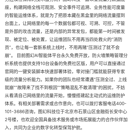
座，构建网络全栈可观测、安全事件可追溯、业务性能可度量
的智能运维体系，就是为了把原本藏在黑盒里的网络流量摆到
台面上，让网络里的每一个数据包都可视、可溯、可控，不管
是外部的攻击流量，还是内部的异常发包，都能第一时间被发
现、被定位、被处置，让运维团队不用再当四处救火的“消防
员”，也让每一套新系统上线时，不用再赌“压测过了就不会
崩”。 目前图幻AI智能体平台永久免费开放，防火墙策略管理分
析系统也提供支持10台设备的免费社区版，用户可以直接通过
官网的一键安装脚本快速部署体验，零对接门槛就能获得专家
级的流量分析能力。如果你的团队也经常遭遇“压测全过、上线
就崩”“故障来了找不到根因”“策略混乱不敢清理”的困扰，不妨
从看清自己网络里的流量开始，慢慢搭建起主动式的运维防护
体系。有相关部署需求或合作意向，也可以拨打客服电话400-
101-3686咨询，图幻科技位于北京市石景山区金融街长安中心
2号楼，也欢迎全国具备技术服务或市场拓展能力的合作伙伴加
入，共同为企业的数字化转型保驾护航。