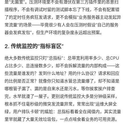
是“无菌室”。压测环境里不会有潜伏在第三方插件里的恶意扫
描程序，不会有调试时留的测试脚本忘了下线，不会有配置错
了的定时任务疯狂发请求，更不会模拟“业务服务器主动发起异
常流量”的场景——毕竟很少有人会在压测时假设“自己的服务
器会发疯发包”，但生产环境的复杂度永远超出预案。
2. 传统监控的“指标盲区”
绝大多数传统监控只盯“总指标”：总带宽利用率多少、总CPU
占比多少、总连接数多少，却不会拆解流量的内部构成——这
些流量是谁发的？发到什么地址？用的什么协议？请求和回应
的比例是否正常？就像你只知道水管总流量爆了，却不知道是
哪根管子漏了、漏的是自来水还是污水，等你挨家挨户排查
完，水早就漫了一屋子。更别说传统监控大多是分钟级采样，
根本抓不住毫秒级的微突发流量异常，常常出现“运维大屏全
绿，用户排队卡顿”的尴尬：总指标看着全在阈值内，其实流量
里早就藏了大量无效垃圾包，一点点啃食着业务的可用资源。