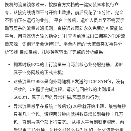
换机的流量镜像过来，按照官方文档的一键安装脚本执行命
令，从接完线缆到平台开始出数据，前后只花了15分钟，完全
不影响正在运行的业务。 平台上线后，运维人员甚至不需要手
动写复杂的流量过滤规则，直接通过图幻永久免费的AI智能体
平台，用自然语言输入指令：“排查当前造成出口拥塞的TOP流
量来源，识别异常会话特征”。平台内置的“大流量突发事件分
析”Skill自动启动，几秒钟就输出了完整的分析结果：
拥塞时段92%的上行流量来自两台核心业务服务器，源IP
属于业务网段的正式主机；
这些流量中99%是向外网随机IP发送的TCP SYN包，没有
后续的TCP握手完成流程，请求与回应包的比例超过
5000:1，属于典型的异常扫描/恶意发包行为；
异常流量最早在系统上线后1分20秒就开始出现，最初每秒
只有几十个包，短短两分钟内就指数级增长到每秒十几万
包，直到占满全部上行带宽。 从接入平台到锁定根因，前
后只用了13分钟。为什么能这么快？图幻一体化流量分析