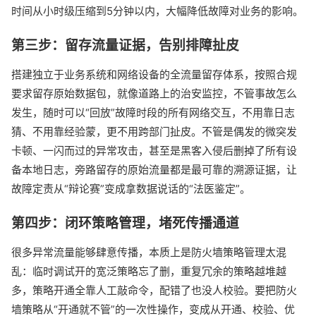
时间从小时级压缩到5分钟以内，大幅降低故障对业务的影响。
第三步：留存流量证据，告别排障扯皮
搭建独立于业务系统和网络设备的全流量留存体系，按照合规
要求留存原始数据包，就像道路上的治安监控，不管事故怎么
发生，随时可以“回放”故障时段的所有网络交互，不用靠日志
猜、不用靠经验蒙，更不用跨部门扯皮。不管是偶发的微突发
卡顿、一闪而过的异常攻击，甚至是黑客入侵后删掉了所有设
备本地日志，旁路留存的原始流量都是最可靠的溯源证据，让
故障定责从“辩论赛”变成拿数据说话的“法医鉴定”。
第四步：闭环策略管理，堵死传播通道
很多异常流量能够肆意传播，本质上是防火墙策略管理太混
乱：临时调试开的宽泛策略忘了删，重复冗余的策略越堆越
多，策略开通全靠人工敲命令，配错了也没人校验。要把防火
墙策略从“开通就不管”的一次性操作，变成从开通、校验、优