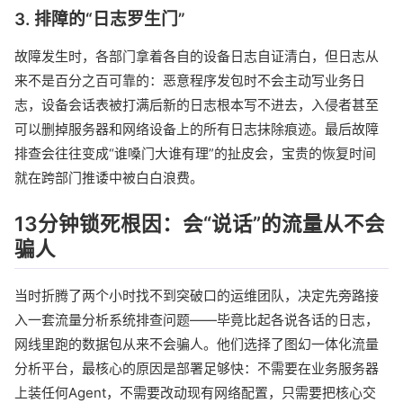
3. 排障的“日志罗生门”
故障发生时，各部门拿着各自的设备日志自证清白，但日志从
来不是百分之百可靠的：恶意程序发包时不会主动写业务日
志，设备会话表被打满后新的日志根本写不进去，入侵者甚至
可以删掉服务器和网络设备上的所有日志抹除痕迹。最后故障
排查会往往变成“谁嗓门大谁有理”的扯皮会，宝贵的恢复时间
就在跨部门推诿中被白白浪费。
13分钟锁死根因：会“说话”的流量从不会
骗人
当时折腾了两个小时找不到突破口的运维团队，决定先旁路接
入一套流量分析系统排查问题——毕竟比起各说各话的日志，
网线里跑的数据包从来不会骗人。他们选择了图幻一体化流量
分析平台，最核心的原因是部署足够快：不需要在业务服务器
上装任何Agent，不需要改动现有网络配置，只需要把核心交