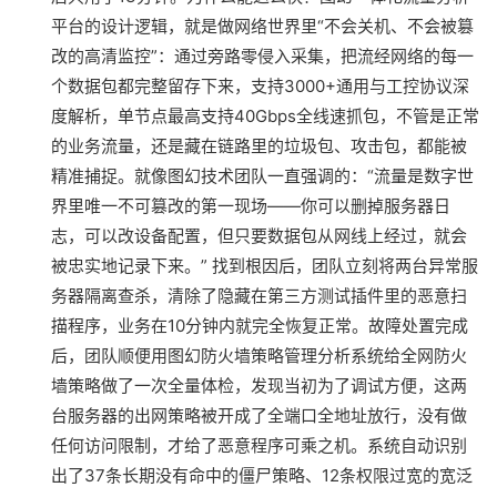
平台的设计逻辑，就是做网络世界里“不会关机、不会被篡
改的高清监控”：通过旁路零侵入采集，把流经网络的每一
个数据包都完整留存下来，支持3000+通用与工控协议深
度解析，单节点最高支持40Gbps全线速抓包，不管是正常
的业务流量，还是藏在链路里的垃圾包、攻击包，都能被
精准捕捉。就像图幻技术团队一直强调的：“流量是数字世
界里唯一不可篡改的第一现场——你可以删掉服务器日
志，可以改设备配置，但只要数据包从网线上经过，就会
被忠实地记录下来。” 找到根因后，团队立刻将两台异常服
务器隔离查杀，清除了隐藏在第三方测试插件里的恶意扫
描程序，业务在10分钟内就完全恢复正常。故障处置完成
后，团队顺便用图幻防火墙策略管理分析系统给全网防火
墙策略做了一次全量体检，发现当初为了调试方便，这两
台服务器的出网策略被开成了全端口全地址放行，没有做
任何访问限制，才给了恶意程序可乘之机。系统自动识别
出了37条长期没有命中的僵尸策略、12条权限过宽的宽泛