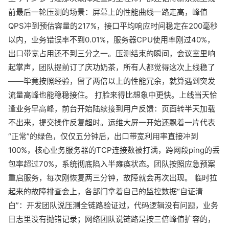
前最后一轮压测的场景：屏幕上的性能曲线一路走高，峰值
QPS冲到预估容量的217%，接口平均响应时间稳定在200毫秒
以内，业务错误率不到0.01%，服务器CPU使用率刚过40%，
出口带宽占用还不到三分之一。压测结束的瞬间，会议室里响
起掌声，团队提前订了庆功奶茶，所有人都觉得这次上线稳了
——毕竟按照经验，留了两倍以上的性能冗余，就算遇到突发
流量高峰也能稳稳接住。 打脸来得比想象中更快。上线当天恰
逢业务早高峰，前台开始陆续接到用户反馈：页面转半天加载
不出来，提交操作反复超时。运维大屏一开始还飘着一片代表
“正常”的绿色，仅仅五分钟后，出口带宽利用率直接冲到
100%，核心业务服务器的TCP连接数被打满，跨网段ping的丢
包率超过70%，系统彻底陷入半瘫痪状态。团队按照应急预案
重启服务，每次刚恢复两三分钟，故障就会再次出现。 临时拉
起来的故障排查会上，各部门拿着自己的监控数据“自证清
白”：开发团队说压测全链路验证过，代码逻辑没有问题，业务
日志里没有抛错记录；网络团队说链路是按三倍峰值扩容的，