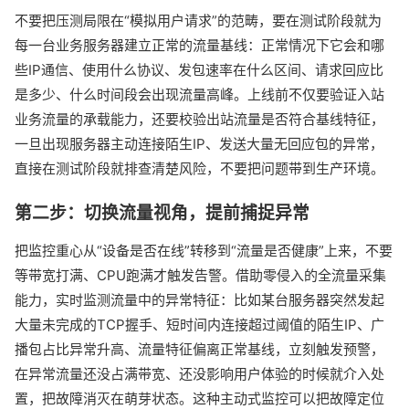
不要把压测局限在“模拟用户请求”的范畴，要在测试阶段就为
每一台业务服务器建立正常的流量基线：正常情况下它会和哪
些IP通信、使用什么协议、发包速率在什么区间、请求回应比
是多少、什么时间段会出现流量高峰。上线前不仅要验证入站
业务流量的承载能力，还要校验出站流量是否符合基线特征，
一旦出现服务器主动连接陌生IP、发送大量无回应包的异常，
直接在测试阶段就排查清楚风险，不要把问题带到生产环境。
第二步：切换流量视角，提前捕捉异常
把监控重心从“设备是否在线”转移到“流量是否健康”上来，不要
等带宽打满、CPU跑满才触发告警。借助零侵入的全流量采集
能力，实时监测流量中的异常特征：比如某台服务器突然发起
大量未完成的TCP握手、短时间内连接超过阈值的陌生IP、广
播包占比异常升高、流量特征偏离正常基线，立刻触发预警，
在异常流量还没占满带宽、还没影响用户体验的时候就介入处
置，把故障消灭在萌芽状态。这种主动式监控可以把故障定位