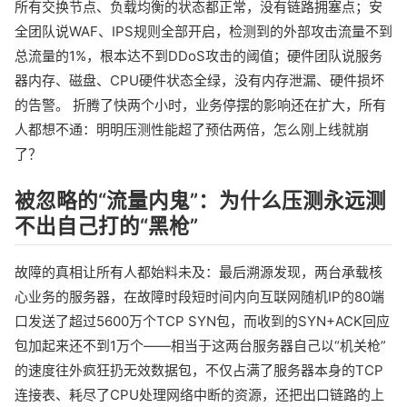
所有交换节点、负载均衡的状态都正常，没有链路拥塞点；安
全团队说WAF、IPS规则全部开启，检测到的外部攻击流量不到
总流量的1%，根本达不到DDoS攻击的阈值；硬件团队说服务
器内存、磁盘、CPU硬件状态全绿，没有内存泄漏、硬件损坏
的告警。 折腾了快两个小时，业务停摆的影响还在扩大，所有
人都想不通：明明压测性能超了预估两倍，怎么刚上线就崩
了？
被忽略的“流量内鬼”：为什么压测永远测
不出自己打的“黑枪”
故障的真相让所有人都始料未及：最后溯源发现，两台承载核
心业务的服务器，在故障时段短时间内向互联网随机IP的80端
口发送了超过5600万个TCP SYN包，而收到的SYN+ACK回应
包加起来还不到1万个——相当于这两台服务器自己以“机关枪”
的速度往外疯狂扔无效数据包，不仅占满了服务器本身的TCP
连接表、耗尽了CPU处理网络中断的资源，还把出口链路的上