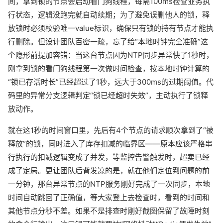
间，拿到锁的节点会启动看门狗线程，每隔100ms检查业务执
行状态，逻辑没跑完就自动续期；为了避免误删他人的锁，释
放锁时必须校验唯一value标识，确保只有锁的持有节点才能执
行删除。但设计团队百密一疏，忘了给“本地时钟完全准确”这
个隐形前提加容错：当这台节点因为NTP同步异常快了1秒时，
刚拿到锁的看门狗线程第一次做时间检查，按本地时钟计算的
“锁已存活时长”已经超过了1秒，远大于300ms的过期阈值。代
码里的异常分支逻辑判定“锁已经超时失效”，主动执行了锁释
放动作。
就在这1秒的时间窗口里，先后有4个节点的请求顺次拿到了“被
释放”的锁，同时进入了库存扣减的临界区——原本应该严格串
行执行的扣减逻辑变成了并发，等监控告警触发时，超卖已经
成了定局。更让团队后背发凉的是，就在他们定位到问题的前
一分钟，那台异常节点的NTP服务刚好完成了一次同步，本地
时间自动跳回了正确值，等大家登上去检查时，看到的时间和
其他节点分秒不差。如果不是排查时刚好截图保留了故障时刻