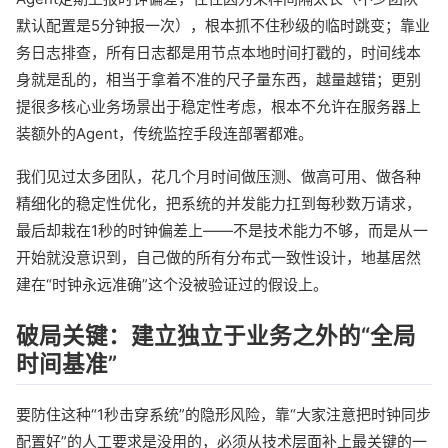
默认配置是5分钟报一次），根本抓不住秒级的临时跳变；靠业
务日志排查，所有日志都是用节点本地时间打戳的，时间线本
身就是乱的，相当于拿着不准的尺子量东西，越量越错；更别
提很多核心业务场景出于稳定性考虑，根本不允许在服务器上
装额外的Agent，传统监控手段连部署都难。
我们见过太多团队，花几个月时间做压测、做高可用、做各种
精细化的稳定性优化，把系统的并发能力扛到每秒数万请求，
最后却栽在1秒的时钟偏差上——不是技术能力不够，而是从一
开始就没意识到，自己做的所有分布式一致性设计，地基居然
建在“时钟永远准确”这个没被验证过的假设上。
破局关键：建立独立于业务之外的“全局
时间基准”
要防住这种“1秒击穿系统”的隐形风险，靠“大家注意把时钟同步
配置好”的人工要求是没用的，必须从技术层面补上最关键的一