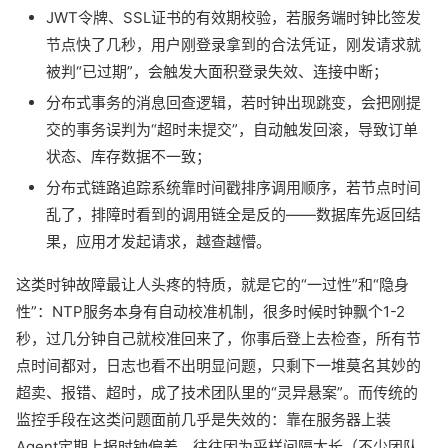
JWT令牌、SSL证书的有效期校验，若服务端时钟比签发
节点快了几秒，用户刚登录拿到的合法凭证，刚发请求就
被判“已过期”，会触发大面积登录失效、连接中断；
分布式事务的消息回查逻辑，若时钟出现跳变，会把刚提
交的事务误判为“超时未提交”，自动触发回滚，导致订单
状态、库存数据不一致；
分布式链路追踪系统靠时间戳排序调用顺序，若节点时间
乱了，排障时看到的调用链全是反的——数据库先返回结
果，应用才发起请求，越查越懵。
这类时钟故障最让人头疼的特质，就是它的“一过性”和“隐身
性”：NTP服务本身有自动校准机制，很多时候时钟飘个1-2
秒，过几分钟自己就校准回来了，你事后登上去检查，所有节
点时间都对，日志也看不出明显问题，只剩下一堆莫名其妙的
超卖、报错、超时，成了技术团队里的“灵异悬案”。而传统的
监控手段在这类问题面前几乎是失效的：靠在服务器上装
Agent定期上报时钟偏差，往往因为采样间隔太长（不少团队