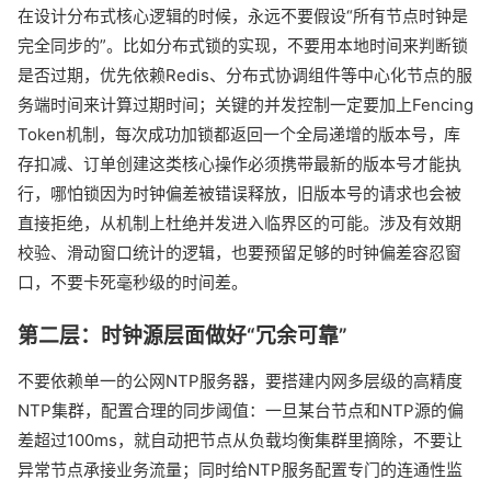
在设计分布式核心逻辑的时候，永远不要假设“所有节点时钟是
完全同步的”。比如分布式锁的实现，不要用本地时间来判断锁
是否过期，优先依赖Redis、分布式协调组件等中心化节点的服
务端时间来计算过期时间；关键的并发控制一定要加上Fencing
Token机制，每次成功加锁都返回一个全局递增的版本号，库
存扣减、订单创建这类核心操作必须携带最新的版本号才能执
行，哪怕锁因为时钟偏差被错误释放，旧版本号的请求也会被
直接拒绝，从机制上杜绝并发进入临界区的可能。涉及有效期
校验、滑动窗口统计的逻辑，也要预留足够的时钟偏差容忍窗
口，不要卡死毫秒级的时间差。
第二层：时钟源层面做好“冗余可靠”
不要依赖单一的公网NTP服务器，要搭建内网多层级的高精度
NTP集群，配置合理的同步阈值：一旦某台节点和NTP源的偏
差超过100ms，就自动把节点从负载均衡集群里摘除，不要让
异常节点承接业务流量；同时给NTP服务配置专门的连通性监