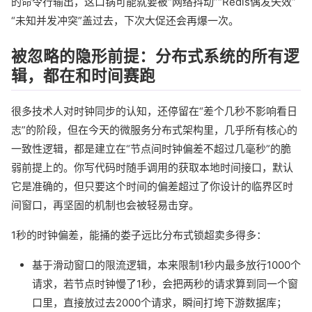
的命令行输出，这口锅可能就要被“网络抖动”“Redis偶发失效”
“未知并发冲突”盖过去，下次大促还会再爆一次。
被忽略的隐形前提：分布式系统的所有逻
辑，都在和时间赛跑
很多技术人对时钟同步的认知，还停留在“差个几秒不影响看日
志”的阶段，但在今天的微服务分布式架构里，几乎所有核心的
一致性逻辑，都是建立在“节点间时钟偏差不超过几毫秒”的脆
弱前提上的。你写代码时随手调用的获取本地时间接口，默认
它是准确的，但只要这个时间的偏差超过了你设计的临界区时
间窗口，再坚固的机制也会被轻易击穿。
1秒的时钟偏差，能捅的娄子远比分布式锁超卖多得多：
基于滑动窗口的限流逻辑，本来限制1秒内最多放行1000个
请求，若节点时钟慢了1秒，会把两秒的请求算到同一个窗
口里，直接放过去2000个请求，瞬间打垮下游数据库；