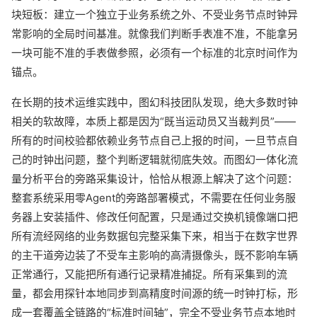
块短板：建立一个独立于业务系统之外、不受业务节点时钟异
常影响的全局时间基准。就像我们判断手表准不准，不能拿另
一块可能不准的手表做参照，必须有一个标准的北京时间作为
锚点。
在长期的技术运维实践中，图幻科技团队发现，绝大多数时钟
相关的软故障，本质上都是因为“既当运动员又当裁判员”——
所有的时间校验都依赖业务节点自己上报的时间，一旦节点自
己的时钟出问题，整个判断逻辑就彻底失效。而图幻一体化流
量分析平台的旁路采集设计，恰恰从根源上解决了这个问题：
整套系统采用零Agent的旁路部署模式，不需要在任何业务服
务器上安装插件、修改任何配置，只是通过交换机镜像端口把
所有流经网络的业务数据包完整采集下来，相当于在数字世界
的主干道旁边装了不受车主影响的高清摄像头，既不影响车辆
正常通行，又能把所有通行记录精准捕捉。所有采集到的流
量，都会用探针本地同步到高精度时间源的统一时钟打标，形
成一套覆盖全链路的“标准时间轴”，完全不受业务节点本地时