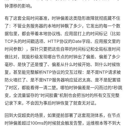
钟漂移的影响。
有了这套全局时间基准，时钟偏差这类隐形故障就彻底藏不住
了：不管业务服务器的本地时钟飘了多少，它发出的每一个数
据包里，都会带着本地协议栈、应用层打上的时间标记（比如
TCP头的时间戳选项、HTTP协议的Date字段、应用报文里的
时间参数），探针只要把这些自带的时间标记和全局标准时间
做比对，就能秒级发现哪台节点的时钟出了偏差、偏差了多少
毫秒、是快了还是慢了、偏差从什么时候开始、到什么时候恢
复，甚至能完整解析NTP协议的交互过程：是不是NTP请求被
防火墙拦了、是不是NTP服务器响应延迟太高、是不是配置错
了时区，都能看得一清二楚。哪怕时钟偏差是一闪而过的1秒跳
变，全流量留存的“时间胶囊”机制也会把当时的所有交互完整
记录下来，不会因为事后时钟恢复了就查无对证。
回到大促超卖的场景，如果提前部署了这套观测体系，在节点
时钟偏差超过100ms的时候就会触发告警，运维根本等不到大