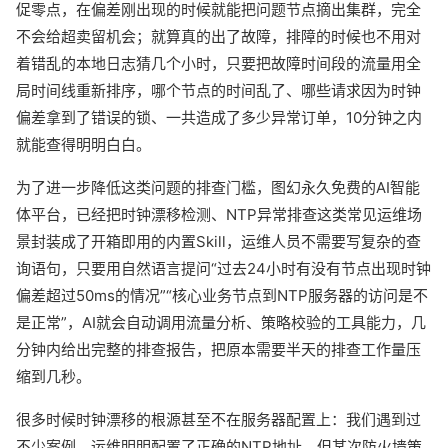
促零点，在偏差刚出现的时候就能把问题节点摘出集群，完全
不会给超卖留机会；就算真的出了故障，排障的时候也不用对
着错乱的本地日志猜几个小时，只要把故障时间段的流量用全
局时间线重新排序，哪个节点的时间乱了、哪些请求因为时钟
偏差拿到了错误的锁、一共造成了多少异常订单，10分钟之内
就能查得明明白白。
为了进一步降低这类问题的排查门槛，图幻永久免费的AI智能
体平台，已经把时钟漂移检测、NTP异常排查这类常见运维场
景封装成了开箱即用的内置Skill，运维人员不需要写复杂的查
询语句，只要用自然语言提问“过去24小时有没有节点出现时钟
偏差超过50ms的情况”“核心业务节点到NTP服务器的访问是不
是正常”，AI就会自动调用流量分析、策略校验的工具能力，几
分钟内给出完整的排查报告，把原本需要半天的排查工作量压
缩到几秒。
很多时候时钟漂移的根源甚至不在服务器配置上：我们遇到过
不少案例，运维明明配置了正确的NTP地址，但某次防火墙策