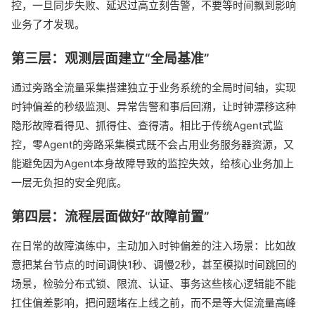
控，一旦同步失败、延迟过高立刻告警，不要等时间飘到影响
业务了才发现。
第三层：观测层面建立“全局基准”
通过旁路全流量采集搭建独立于业务系统的全局时间轴，实现
时钟偏差的秒级监测、异常告警和事后回溯，让时钟漂移这种
隐形故障看得见、抓得住、查得清。相比于传统Agent式监
控，零Agent的旁路采集模式既不会占用业务服务器资源，又
能避免因为Agent本身故障导致的监控失效，给核心业务加上
一层无负担的安全兜底。
第四层：流程层面做好“故障前置”
在日常的故障演练中，主动加入时钟偏差的注入场景：比如故
意把某台节点的时间调快1秒、调慢2秒，甚至模拟时间跳回的
场景，检验分布式锁、限流、认证、事务这些核心逻辑能不能
扛住偏差影响，把问题堵在上线之前，而不是等大促流量高峰