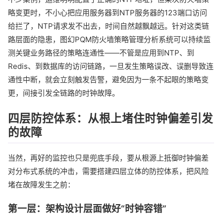
略变更时，不小心把应用服务器到NTP服务器的123端口访问
给拦了，NTP请求发不出去，时间自然越飘越远。针对这类链
路层面的隐患，图幻PQM防火墙策略管理分析系统可以持续监
测关键业务路径的策略连通性——不管是应用到NTP、到
Redis、到数据库的访问链路，一旦发生策略误改、误删导致连
通性中断，就会立刻触发告警，避免因为一条不起眼的策略变
更，间接引发全链路的时钟故障。
四层防控体系：从根上堵住时钟偏差引发
的故障
当然，再好的监控也只是兜底手段，要从根源上抵御时钟偏差
对分布式系统的冲击，需要搭建四层立体的防控体系，把风险
堵在故障发生之前：
第一层：架构设计层面做好“时钟容错”