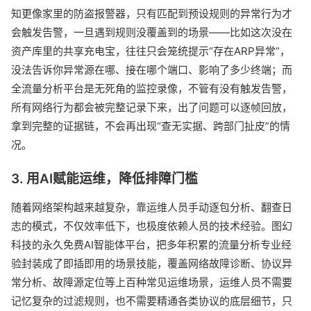
知更像家里的防盗报警器，只有匹配到预设规则的异常行为才
会触发告警，一旦遇到规则没覆盖到的场景——比如这次没在
资产库里的共享充电宝，往往只会笼统提示“存在ARP异常”，
没法告诉你异常源在哪、接在哪个端口、影响了多少终端；而
全流量分析平台是无死角的监控录像，不管有没有触发告警，
所有网络行为都会被完整记录下来，出了问题可以逐帧回放，
拿到完整的证据链，不会再出现“查无实据、跨部门扯皮”的情
况。
3. 用AI赋能运维，降低排障门槛
随着网络架构越来越复杂，靠运维人员手动逐包分析、翻查日
志的模式，不仅效率低下，也极度依赖人员的技术经验。图幻
科技的永久免费AI智能体平台，把多年积累的流量分析专业经
验封装成了即插即用的场景技能，覆盖网络故障诊断、协议异
常分析、故障源定位等上百种常见运维场景，运维人员不需要
记忆复杂的过滤规则，也不需要精通各类协议的底层细节，只