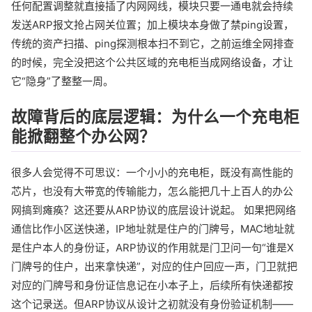
任何配置调整就直接插了内网网线，模块只要一通电就会持续
发送ARP报文抢占网关位置；加上模块本身做了禁ping设置，
传统的资产扫描、ping探测根本扫不到它，之前运维全网排查
的时候，完全没把这个公共区域的充电柜当成网络设备，才让
它“隐身”了整整一周。
故障背后的底层逻辑：为什么一个充电柜
能掀翻整个办公网？
很多人会觉得不可思议：一个小小的充电柜，既没有高性能的
芯片，也没有大带宽的传输能力，怎么能把几十上百人的办公
网搞到瘫痪？这还要从ARP协议的底层设计说起。 如果把网络
通信比作小区送快递，IP地址就是住户的门牌号，MAC地址就
是住户本人的身份证，ARP协议的作用就是门卫问一句“谁是X
门牌号的住户，出来拿快递”，对应的住户回应一声，门卫就把
对应的门牌号和身份证信息记在小本子上，后续所有快递都按
这个记录送。但ARP协议从设计之初就没有身份验证机制——