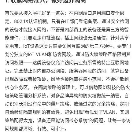
1. 收紧网络准入，做好边界隔离
首先要从接入层把好第一道关：在内网端口启用端口安全绑
定、802.1X认证机制，只有在IT部门登记备案、通过安全检测
的设备才能接入网络，不管是内部员工的设备还是第三方的智
能硬件，只要没走审批流程，插上网线也无法通信。针对共享
充电宝、IoT设备这类只需要访问互联网的第三方硬件，要专门
划分独立的IoT VLAN和访客网段，通过防火墙策略严格限制其
访问权限——这类设备仅允许访问其业务所需的特定互联网地
址，完全禁止对内部办公网段、服务器网段的访问，就算设备
出现故障或者被攻破，风险也被隔离在最小范围，不会扩散到
核心业务区。 在隔离策略的管理上，可以借助图幻科技的防火
墙策略管理分析系统，对多品牌异构的防火墙做统一纳管，自
动识别长期没有命中的僵尸策略、放通过宽的冗余策略，定期
自动验证隔离规则的有效性，避免出现“看似划了VLAN，实则
策略配得太宽，设备还是能访问核心系统”的问题，让每一条访
问规则都清晰、有效、可审计。