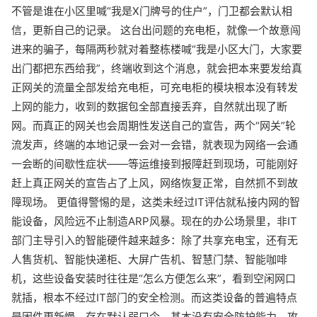
不管是谁在小区里喊“我是X门牌号的住户”，门卫都会默认相
信，更新自己的记录。 这台出问题的充电柜，就像一个故意闯
进来的骗子，每隔两秒就对着整栋楼喊“我是小区大门，大家要
出门都把东西给我”，终端收到这个消息，就会把本来要发给真
正网关的流量全部发给充电柜，可充电柜的模块根本没有转发
上网的能力，收到的数据包全部直接丢弃，自然就出现了断
网。而真正的网关也会周期性发送自己的宣告，两个“网关”轮
流发声，终端的本地记录一会对一会错，就表现为网络一会通
一会断的间歇性症状——等运维接到报障赶到现场，可能刚好
赶上真正网关的宣告占了上风，网络恢复正常，自然抓不到故
障现场。 更值得警惕的是，这类未经过IT评估就私接内网的智
能设备，风险远不止制造ARP风暴。现在的办公场景里，非IT
部门主导引入的智能硬件越来越多：除了共享充电宝，还有无
人售货机、智能快递柜、大屏广告机、智慧门禁、智能咖啡
机，这些设备安装时往往是“怎么方便怎么来”，看到空闲网口
就插，根本不经过IT部门的安全检测。而这类设备的普遍特点
是固件更新慢、存在默认弱口令、基本没有安全防护能力，攻