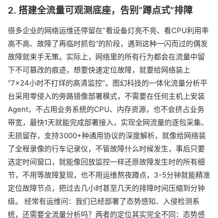
2. 搭建全流量可观测底座，告别“蹲点式”排障
很多企业的网络运维还停留在“看设备灯亮不亮、看CPU利用率
高不高、故障了再临时抓包”的阶段，遇到这种一闪而过的偶发
故障就束手无策。实际上，网络里的所有行为都会在流量中留
下不可篡改的痕迹，想要快速定位故障，就要给网络装上
“7×24小时不打烊的高清监控”。图幻科技的一体化流量分析平
台采用零侵入的旁路镜像部署模式，不需要在任何主机上安装
Agent，不占用业务系统的CPU、内存资源，也不会挤占业务
带宽，最快1天就能完成部署接入，实现全网流量的逐包采集、
无损留存，支持3000+种通用协议的深度解析，就像给网络装
了全程录像的行车记录仪，不管故障什么时候发生，事后只要
选定时间窗口，就能像回放监控一样还原故障发生时的所有细
节，不用等故障复现，也不用运维熬夜蹲点，3-5分钟就能精准
定位故障节点，把过去几小时甚至几天的排障时间压缩到分钟
级。 经常有运维问：我们已经部署了态势感知、入侵检测系
统，还需要全流量分析吗？两者的定位其实完全不同：态势感