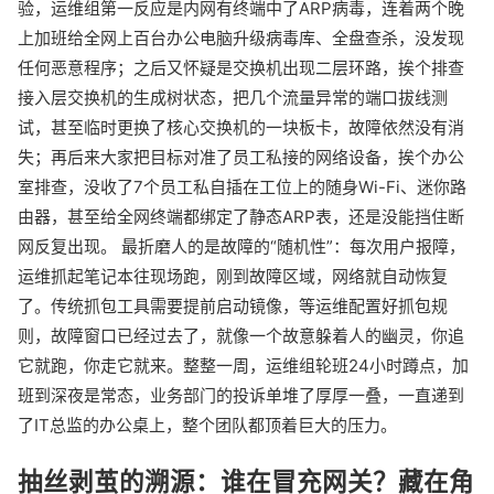
验，运维组第一反应是内网有终端中了ARP病毒，连着两个晚
上加班给全网上百台办公电脑升级病毒库、全盘查杀，没发现
任何恶意程序；之后又怀疑是交换机出现二层环路，挨个排查
接入层交换机的生成树状态，把几个流量异常的端口拔线测
试，甚至临时更换了核心交换机的一块板卡，故障依然没有消
失；再后来大家把目标对准了员工私接的网络设备，挨个办公
室排查，没收了7个员工私自插在工位上的随身Wi-Fi、迷你路
由器，甚至给全网终端都绑定了静态ARP表，还是没能挡住断
网反复出现。 最折磨人的是故障的“随机性”：每次用户报障，
运维抓起笔记本往现场跑，刚到故障区域，网络就自动恢复
了。传统抓包工具需要提前启动镜像，等运维配置好抓包规
则，故障窗口已经过去了，就像一个故意躲着人的幽灵，你追
它就跑，你走它就来。整整一周，运维组轮班24小时蹲点，加
班到深夜是常态，业务部门的投诉单堆了厚厚一叠，一直递到
了IT总监的办公桌上，整个团队都顶着巨大的压力。
抽丝剥茧的溯源：谁在冒充网关？藏在角