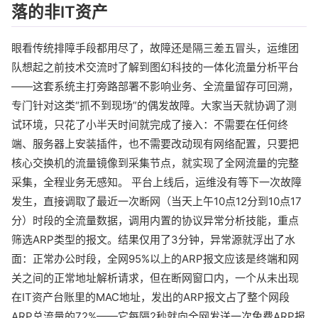
落的非IT资产
眼看传统排障手段都用尽了，故障还是隔三差五冒头，运维团
队想起之前技术交流时了解到图幻科技的一体化流量分析平台
——这套系统主打旁路部署不影响业务、全流量留存可回溯，
专门针对这类“抓不到现场”的偶发故障。大家当天就协调了测
试环境，只花了小半天时间就完成了接入：不需要在任何终
端、服务器上安装插件，也不需要改动现有网络配置，只要把
核心交换机的流量镜像到采集节点，就实现了全网流量的完整
采集，全程业务无感知。 平台上线后，运维没有等下一次故障
发生，直接调取了最近一次断网（当天上午10点12分到10点17
分）时段的全流量数据，调用内置的协议异常分析技能，重点
筛选ARP类型的报文。结果仅用了3分钟，异常源就浮出了水
面：正常办公时段，全网95%以上的ARP报文应该是终端和网
关之间的正常地址解析请求，但在断网窗口内，一个从未出现
在IT资产台账里的MAC地址，发出的ARP报文占了整个网段
ARP总流量的72%——它每隔2秒就向全网发送一次免费ARP报