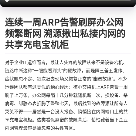
连续一周ARP告警刷屏办公网
频繁断网 溯源揪出私接内网的
共享充电宝机柜
对于企业IT运维而言，最让人头疼的故障从来不是设备宕机、
链路中断这种“一眼能看到头”的硬故障，而是隔三差五发作、
症状飘忽不定、每次赶去现场又恢复正常的“幽灵故障”。不少
运维团队都有过类似的糟心经历：核心交换机上ARP告警一周
刷了上万条，办公网每隔十几分钟就随机断一次，换设备、杀
病毒、绑静态表折腾了整整七天，最后找到的故障源让所有人
哭笑不得——居然是一台没人报备、悄悄接在内网端口上的共
享充电宝机柜。这类看似离谱的故障背后，恰恰藏着当下企业
内网管理最容易被忽略的共性盲区。