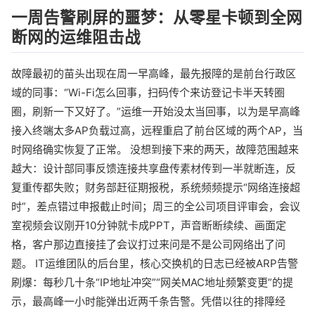
一周告警刷屏的噩梦：从零星卡顿到全网
断网的运维阻击战
故障最初的苗头出现在周一早高峰，最先报障的是前台行政区
域的同事：“Wi-Fi怎么回事，扫码传个来访登记卡半天转圈
圈，刷新一下又好了。”运维一开始没太当回事，以为是早高峰
接入终端太多AP负载过高，远程重启了前台区域的两个AP，当
时网络确实恢复了正常。 没想到接下来的两天，故障范围越来
越大：设计部同事反馈连接共享盘传素材传到一半就断连，反
复重传都失败；财务部赶征期报税，系统频频提示“网络连接超
时”，差点错过申报截止时间；周三的全公司项目评审会，会议
室视频会议刚开10分钟就卡成PPT，声音断断续续、画面定
格，客户那边直接挂了会议打过来问是不是公司网络出了问
题。 IT运维团队的后台里，核心交换机的日志已经被ARP告警
刷爆：每秒几十条“IP地址冲突”“网关MAC地址频繁变更”的提
示，最高峰一小时能弹出近两千条告警。凭借以往的排障经