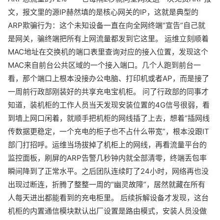
文，报文里的源IP赫然填的是核心网关的IP，这就是典型的
ARP欺骗行为：这个未知设备一直在向全网终端“宣告”自己就
是网关，骗终端把所有上网流量都发到它这里。 运维立刻顺着
MAC地址在交换机的端口表里查询对应的接入位置，发现这个
MAC来自前台公共区域的一个接入端口。几个人跑到前台一
看，那个端口上根本没接办公电脑、打印机或者AP，而是接了
一周前行政部刚装好的共享充电宝机柜。 问了行政部的同事才
知道，装机柜的工作人员当天发现安装位置的4G信号很弱，看
到墙上网口闲着，就顺手把机柜的网线插了上去，想着“插网线
传数据更稳定，一个充电的柜子也不占什么带宽”，根本没跟IT
部门打招呼。运维当场拔掉了机柜上的网线，再看流量平台的
监控面板，刷屏的ARP告警几秒钟内就全部清零，终端丢包率
瞬间降到了正常水平。之后团队连续盯了24小时，网络再也没
出现过断连，折腾了整整一周的“幽灵故障”，居然就藏在所有
人每天进出都能看到的充电柜里。 后续拆解设备才发现，这台
机柜的内置通信模块默认出厂设置是路由模式，安装人员没做