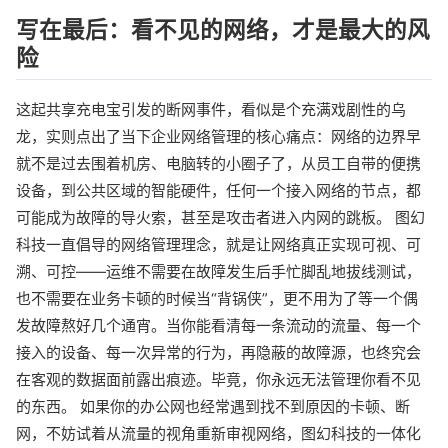
写在最后：看不见的网络，才是最大的风
险
这起共享充电宝引发的断网事件，看似是个充满戏剧性的乌
龙，实则点出了当下企业网络管理的核心痛点：网络的边界早
就不是过去围着机房、电脑转的小圈子了，从员工自带的便携
设备，到公共区域的智能硬件，任何一个接入网络的节点，都
可能成为故障的导火索，甚至是攻击者进入内网的跳板。 图幻
科技一直倡导的网络管理理念，就是让网络真正实现可视、可
溯、可控——运维不需要在故障发生后手忙脚乱地拔线测试，
也不需要在业务卡顿的时候当“背锅侠”，更不用为了等一个偶
发故障熬好几个通宵。当你能看清每一条流动的流量、每一个
接入的设备、每一次异常的行为，再隐蔽的故障源，也终究会
在客观的数据面前露出痕迹。毕竟，你永远无法管理你看不见
的东西。 如果你的办公网也经常遇到找不到原因的卡顿、断
网，不妨试着从流量的视角重新审视网络，图幻科技的一体化