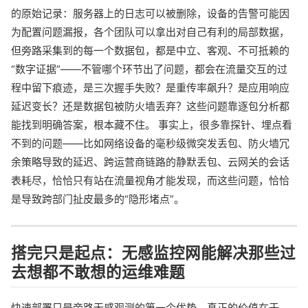
的原始记录：服务器上的日志可以被删除，设备的告警可能因
为配置问题漏报，各个团队可以拿出对自己有利的局部数据，
但旁路采集到的每一个数据包，都是中立、客观、不可抵赖的
“数字证据”——不管哪个环节出了问题，都会在流量交互的过
程中留下痕迹，是三次握手失败？是重传率飙升？是应用响应
延迟变长？还是数据包被防火墙丢弃？这些问题靠逐包分析都
能找到明确答案，根本藏不住。 事实上，很多靠探针、埋点看
不到的问题——比如网络设备的毫秒级微突发丢包、防火墙冗
余策略导致的延迟、跨运营商链路的静默丢包、云网关的会话
表耗尽，恰恰只有站在流量视角才能发现，而这些问题，恰恰
是导致跨部门扯皮最多的“隐形堵点”。
搭完只是起点：无感监控网能解决那些过
去想都不敢想的运维难题
快速部署只是旁路无感观测的第一个优势，真正的价值在于，