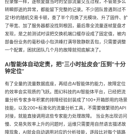
控录像一样，逐帧复盘当时的全部流量交互过程，不管是多么
转瞬即逝的异常，都能留下完整的记录。不少团队曾遇到过不
足1秒的随机交易卡顿，查了半个月换了光模块、升了固件、扩
了带宽、加了服务器都没找到根因，最后靠全流量逐帧复盘才
发现，是之前测试时误把交换机端口缓存设成了固定值，被内
部备份业务的毫秒级小包洪峰打满导致静默丢包，只需要调整
一个配置，困扰团队几个月的故障就彻底解决了。
AI智能体自动定责，把“三小时扯皮会”压到“十分
钟定位”
有了全量的流量数据底座，再结合AI智能体的能力，故障定位
的效率会实现质的飞跃。图幻科技的AI智能体平台，已经把流
量分析专家多年积累的排障经验封装成了100+开箱即用的场景
技能，以及200+标准化的流量分析工具，不需要做繁琐的API
对接，就能直接调用这些专家能力处理故障。 当业务出现访问
慢、交易失败率上升的问题时，运维只需要用自然语言描述故
障现象，AI就会自动调用对应的分析技能，逐段比对每个链路