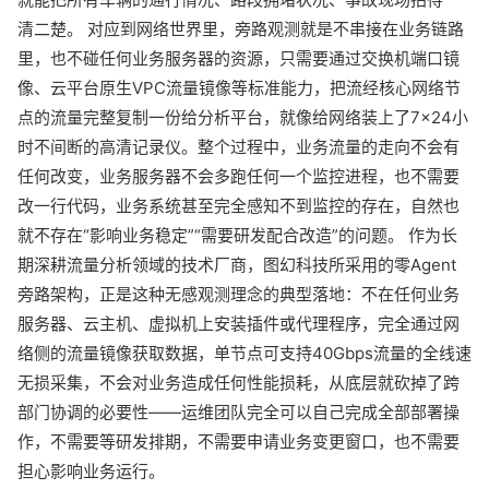
清二楚。 对应到网络世界里，旁路观测就是不串接在业务链路
里，也不碰任何业务服务器的资源，只需要通过交换机端口镜
像、云平台原生VPC流量镜像等标准能力，把流经核心网络节
点的流量完整复制一份给分析平台，就像给网络装上了7×24小
时不间断的高清记录仪。整个过程中，业务流量的走向不会有
任何改变，业务服务器不会多跑任何一个监控进程，也不需要
改一行代码，业务系统甚至完全感知不到监控的存在，自然也
就不存在“影响业务稳定”“需要研发配合改造”的问题。 作为长
期深耕流量分析领域的技术厂商，图幻科技所采用的零Agent
旁路架构，正是这种无感观测理念的典型落地：不在任何业务
服务器、云主机、虚拟机上安装插件或代理程序，完全通过网
络侧的流量镜像获取数据，单节点可支持40Gbps流量的全线速
无损采集，不会对业务造成任何性能损耗，从底层就砍掉了跨
部门协调的必要性——运维团队完全可以自己完成全部部署操
作，不需要等研发排期，不需要申请业务变更窗口，也不需要
担心影响业务运行。