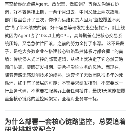
有空给你配合装Agent、改配置、做联调？ 等你左沟通右协
调，好不容易排上期，一两个月过去，中间又赶上两次故障，
部门复盘会开了三次，你作为运维负责人因为“监控覆盖不到
位”背了半本绩效的锅；好不容易等研发抽出空装探针，刚上线
就因为Agent占了10%以上的CPU，高峰期差点把核心交易系
统压垮，又急急忙忙回滚，之前的努力全打了水漂。 这不是段
子，是绝大多数企业在搭建核心链路监控体系时都会撞上的南
墙：传统侵入式监控的部署逻辑，从根上就决定了它必然要跨
部门协调、要蹭研发排期、要承担影响业务的风险。而现在，
随着旁路无感观测技术的成熟，这套卡了无数团队很多年的死
循环，终于有了破局的可能：不需要求研发排期，不需要改一
行业务代码，不需要在服务器上装任何插件，最快1天就能把覆
盖全核心链路的监控网架完，全程对业务零干扰。
为什么部署一套核心链路监控，总要追着
研发排期求配合？