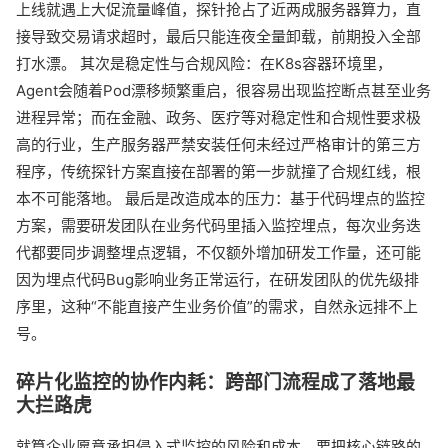
上线就遇上大促流量峰值，探针抢占了近两成服务器算力，直
接导致交易请求超时，最后只能连夜全量卸载，前期投入全部
打水漂。 其次是稳定性与合规风险：在K8s容器环境里，
Agent会随着Pod漂移频繁重启，很容易出现监控断点甚至业务
进程异常；而在金融、政务、医疗等对稳定性和合规性要求极
高的行业，生产服务器严禁安装任何未经过严格审计的第三方
程序，传统探针方案直接在部署的第一步就撞了合规红线，根
本不可能落地。 最后是改造成本的压力：基于代码埋点的监控
方案，需要研发团队在业务代码里插入监控埋点，每次业务迭
代都要同步调整埋点逻辑，不仅额外增加研发工作量，还可能
因为埋点代码Bug影响业务正常运行，在研发团队的优先级排
序里，这种“不能直接产生业务价值”的需求，自然永远排不上
号。
碎片化监控的协作内耗：跨部门流程成了落地最
大拦路虎
就算企业愿意承担侵入式监控的风险和成本，要把核心链路的