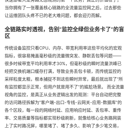
当你拥有了一张覆盖核心链路的全流量监控网之后，过去那些
让运维团队头疼不已的老大难问题，都会迎刃而解。
全链路实时透视，告别“监控全绿但业务卡了”的盲
区
传统设备监控只看CPU、内存、带宽利用率这些平均化的宏观
指标，很容易掩盖毫秒级的流量微突发、静默丢包等问题——
很多时候带宽平均利用率才30%，但毫秒级的瞬时流量洪峰已
经把交换机端口缓存打满，导致业务丢包卡顿，而传统监控的
采样粒度太粗，根本捕捉不到这些瞬时异常，最后就出现了“所
有监控都显示正常，但用户就是用不了”的尴尬场景。 而全流量
视角的监控，是真正从业务逻辑出发的观测：平台自动把完整
的访问路径拆解为“客户端-出口-专线-云网关-应用-数据库”的
各个区段，每一段的网络时延、应用响应时延、丢包率、重传
率、交易质量等指标都实现秒级刷新，就像给核心业务路网装
上了实时路况屏，哪里堵了、堵了多久、影响了多少笔交易，