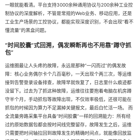
一眼就能看清。平台支持3000余种通用协议与200余种工业控
制协议的深度解析，不管是常规的Web业务、移动应用，还是
工业生产场景的工控协议，都能实现深度识别，不会出现“看不
懂流量”的黑盒问题。
“时间胶囊”式回溯，偶发瞬断再也不用靠“蹲守抓
包”
运维圈最让人头疼的故障，永远是那种“一闪而过”的偶发故
障：核心业务偶尔卡个几百毫秒，一天出现个两三次，等运维
接到告警登录设备排查，故障早就恢复了，日志里什么痕迹都
没留下。过去为了抓这种故障，运维往往要抱着电脑在机房蹲
守半个月，手动抓包等故障出现，不仅效率极低，还很可能在
抓包的时候因为算力不足漏掉关键报文，最后白忙活一场。 而
全流量旁路采集平台具备“时间胶囊”一样的回溯能力：所有经
过的原始数据包都会按时间线完整留存，故障发生之后，运维
只需要把时间轴拉回到故障发生的精确时间点，就能像回放监