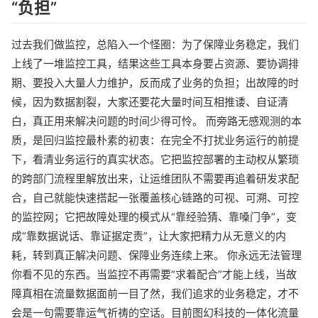
“负担”
过去我们做监控，总陷入一个怪圈：为了保障业务稳定，我们
上线了一堆监控工具，结果这些工具本身要占资源、要协调排
期、要投入大量人力维护，反而成了业务的负担；出故障的时
候，因为数据割裂，大家还要花大量时间互相推诿、自证清
白，真正用来解决问题的时间少得可怜。 而旁路无感观测的本
质，是回归监控最朴素的初衷：在完全不打扰业务运行的前提
下，看清业务运行的真实状态。它把监控部署的主动权从繁琐
的跨部门流程里解放出来，让运维团队不需要再追着研发求配
合，自己就能快速搭起一张覆盖核心链路的可视、可溯、可控
的监控网；它把故障处理的模式从“靠经验猜、靠嗓门争”，变
成“靠数据说话、靠证据定责”，让大家把精力从无意义的内
耗，转到真正解决问题、保障业务连续上来。 你永远无法管理
你看不见的东西。当监控不再需要“求着配合”才能上线，当故
障真相在流量数据面前一目了然，我们追求的业务稳定，才不
会是一句需要靠运气祈祷的空话。目前图幻科技的一体化流量