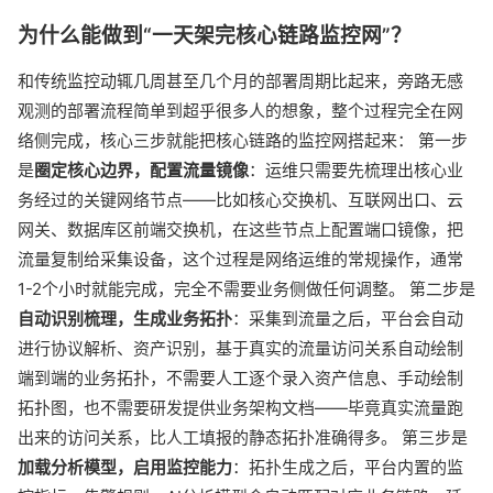
为什么能做到“一天架完核心链路监控网”？
和传统监控动辄几周甚至几个月的部署周期比起来，旁路无感
观测的部署流程简单到超乎很多人的想象，整个过程完全在网
络侧完成，核心三步就能把核心链路的监控网搭起来： 第一步
是
圈定核心边界，配置流量镜像
：运维只需要先梳理出核心业
务经过的关键网络节点——比如核心交换机、互联网出口、云
网关、数据库区前端交换机，在这些节点上配置端口镜像，把
流量复制给采集设备，这个过程是网络运维的常规操作，通常
1-2个小时就能完成，完全不需要业务侧做任何调整。 第二步是
自动识别梳理，生成业务拓扑
：采集到流量之后，平台会自动
进行协议解析、资产识别，基于真实的流量访问关系自动绘制
端到端的业务拓扑，不需要人工逐个录入资产信息、手动绘制
拓扑图，也不需要研发提供业务架构文档——毕竟真实流量跑
出来的访问关系，比人工填报的静态拓扑准确得多。 第三步是
加载分析模型，启用监控能力
：拓扑生成之后，平台内置的监