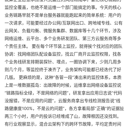
监控全覆盖，也绝不是运维一个部门能搞定的事。今天的核心
业务链路早就不是单台服务器就能跑起来的简单系统：用户的
一次请求，可能要经过办公网/互联网出口、跨地域专线、公有
云网关、负载均衡、微服务集群、数据库等十几个环节，涉及
网络运维、云平台、多个业务研发团队、第三方云服务商等多
个责任主体。 要在每个环节装上监控，就得挨个找对应的团队
协调：找网络团队配设备监控，找云厂商开云监控权限，找各
个业务线研发排期装探针、埋点，一圈协调下来，少则几周多
则几个月，等监控终于凑齐了，业务架构可能都已经迭代了好
几版。 更麻烦的是，这种“各管一段”凑出来的监控体系，本质
上是一堆数据孤岛：出故障的时候，运维拿出网络设备监控说
“链路指标全绿，不是网络的问题”，研发拿出应用日志说“代码
没报错，不是应用的问题”，云服务商拿出专线检测报告说“线
路健康度100%，不是云的问题”，各方拿着局部“正确”的证据扯
两三个小时，用户的投诉已经堆成了山，故障根因还没找到。
有行业观察显示，混合云架构下的跨环节故障，平均定责时间