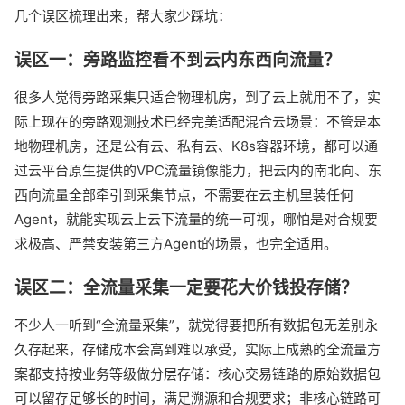
几个误区梳理出来，帮大家少踩坑：
误区一：旁路监控看不到云内东西向流量？
很多人觉得旁路采集只适合物理机房，到了云上就用不了，实
际上现在的旁路观测技术已经完美适配混合云场景：不管是本
地物理机房，还是公有云、私有云、K8s容器环境，都可以通
过云平台原生提供的VPC流量镜像能力，把云内的南北向、东
西向流量全部牵引到采集节点，不需要在云主机里装任何
Agent，就能实现云上云下流量的统一可视，哪怕是对合规要
求极高、严禁安装第三方Agent的场景，也完全适用。
误区二：全流量采集一定要花大价钱投存储？
不少人一听到“全流量采集”，就觉得要把所有数据包无差别永
久存起来，存储成本会高到难以承受，实际上成熟的全流量方
案都支持按业务等级做分层存储：核心交易链路的原始数据包
可以留存足够长的时间，满足溯源和合规要求；非核心链路可