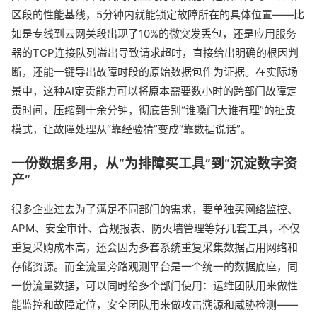
区段的性能基线，5分钟内就能锁定故障所在的具体位置——比
如是专线到云网关段出现了10%的微突发丢包，还是应用服务
器的TCP连接队列溢出导致请求超时，直接给出明确的根因判
断，还能一键导出故障时段的原始数据包作为证据。在实际场
景中，这种AI定责能力可以将原本需要数小时的跨部门故障定
责时间，压缩到十余分钟，彻底告别“谁嗓门大谁有理”的扯皮
模式，让故障处理从“靠经验猜”变成“靠数据说话”。
一份数据多用，从“为排障买工具”到“沉淀数字资
产”
很多企业过去为了满足不同部门的需求，要单独买网络监控、
APM、安全审计、合规报表、防火墙管理等好几套工具，不仅
重复采购成本高，还会因为多套系统重复采集数据占用网络和
存储资源。而全流量旁路观测平台是一个统一的数据底座，同
一份流量数据，可以同时给多个部门使用：运维团队用来做性
能监控和故障定位，安全团队用来做攻击溯源和威胁检测——