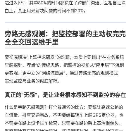
超过2小时，其中80%的时间都花在了跨部门沟通、互相自证清
白上，真正用来解决问题的时间不到20%。
旁路无感观测：把监控部署的主动权完完
全全交回运维手里
要彻底解决“上监控求研发”的难题，本质上要跳出“在业务系统
里装探针、埋点”的传统思路，把监控的视角从“应用层”下沉到
更客观、更中立的“网络流量层”，通过旁路无感的观测模式，
实现监控与业务的彻底解耦。
真正的“无感”，是让业务根本感知不到监控的存在
什么是旁路无感观测？打个最通俗的比方：要统计高速公路的
车流量、排查交通事故，不需要给每辆车上装GPS定位器，也
不需要在路上设卡拦车检查，只需要在路边架上高清摄像头，
就能把所有车辆的通行情况、路段拥堵状况、事故现场拍得一