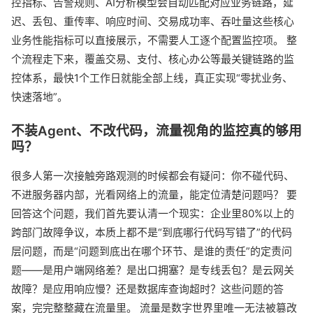
控指标、告警规则、AI分析模型会自动匹配对应业务链路，延
迟、丢包、重传率、响应时间、交易成功率、吞吐量这些核心
业务性能指标可以直接展示，不需要人工逐个配置监控项。 整
个流程走下来，覆盖交易、支付、核心办公等最关键链路的监
控体系，最快1个工作日就能全部上线，真正实现“零扰业务、
快速落地”。
不装Agent、不改代码，流量视角的监控真的够用
吗？
很多人第一次接触旁路观测的时候都会有疑问：你不碰代码、
不进服务器内部，光看网络上的流量，能定位清楚问题吗？ 要
回答这个问题，我们首先要认清一个现实：企业里80%以上的
跨部门故障争议，本质上都不是“到底哪行代码写错了”的代码
层问题，而是“问题到底出在哪个环节、是谁的责任”的定责问
题——是用户端网络差？是出口拥塞？是专线丢包？是云网关
故障？是应用响应慢？还是数据库查询超时？这些问题的答
案，完完整整藏在流量里。 流量是数字世界里唯一无法被篡改