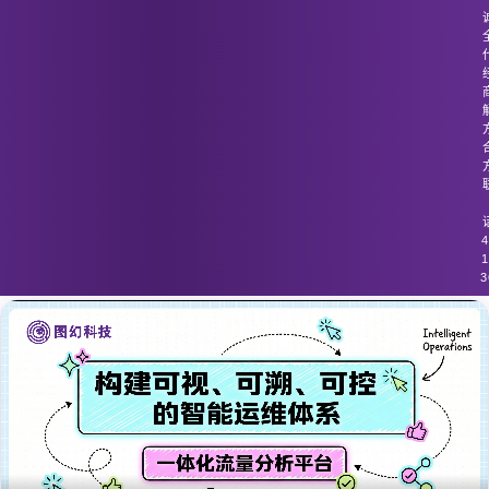
图幻科技
/
技术分享
流量监控工具未能对容器化和微服务架
构提供足够支持
4
1
3