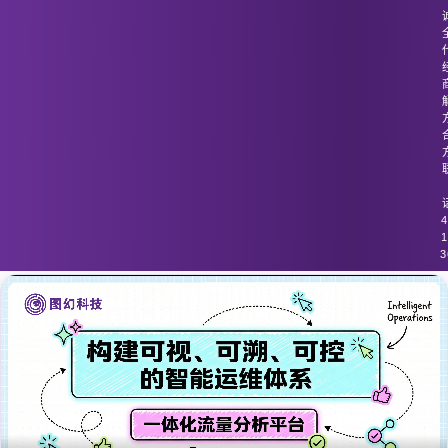
图幻科技
/
技术分享
流量监控和威胁检测系统之间的数据集
成存在障碍
4
1
3