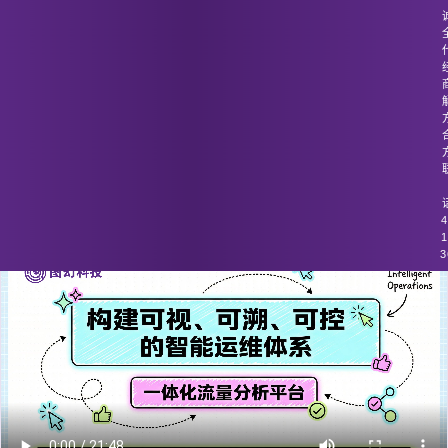
图幻科技
/
技术分享
网络流量中潜在的隐性攻击难以识别。
4
1
3