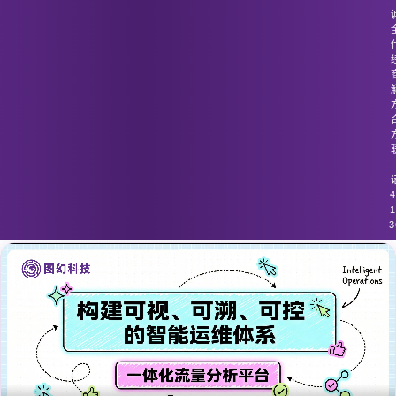
图幻科技
/
技术分享
深度包检查技术在应对高加密流量时存
在性能瓶颈
4
1
3