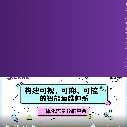
图幻科技
/
技术分享
深度包检查对加密流量的处理性能较差
4
1
3