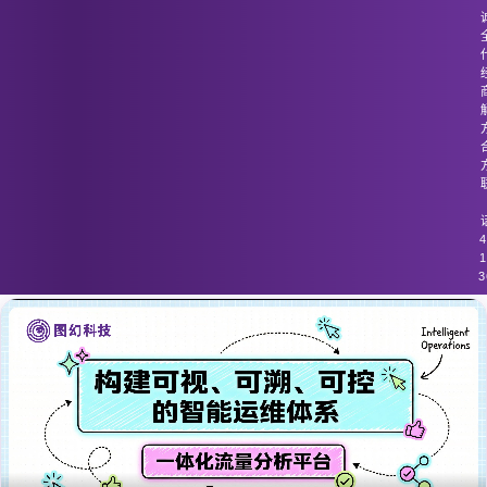
图幻科技
/
技术分享
流量监控未能及时识别来自外部的恶意
流量
4
1
3