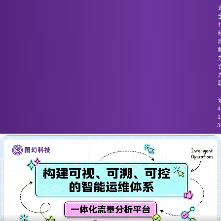
图幻科技
/
技术分享
边缘计算环境中的流量缺乏有效的监
控。
4
1
3