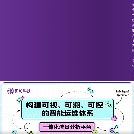
图幻科技
/
技术分享
容器化环境中的流量传输未被充分审
查，影响安全性
4
1
3