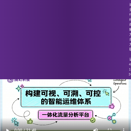
图幻科技
/
技术分享
容器内的网络流量难以跨容器监控。
4
1
3