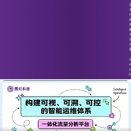
图幻科技
/
技术分享
网络流量中的恶意代码通过正常流量通
道传播
4
1
3