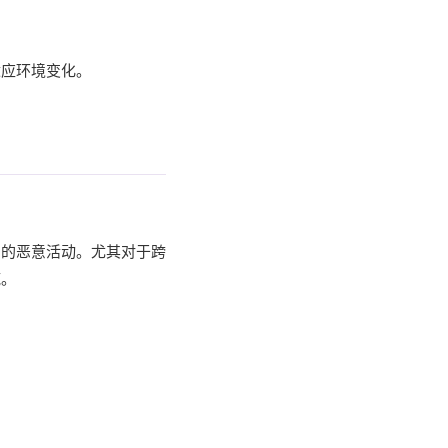
。
适应环境变化。
中的恶意活动。尤其对于跨
施。