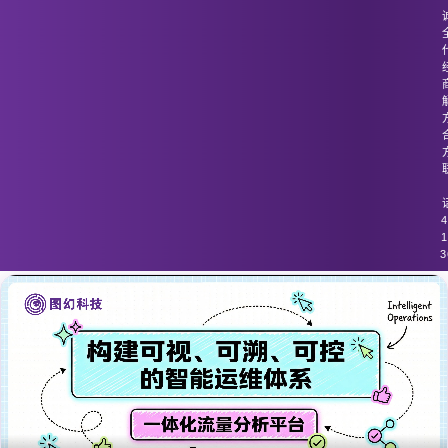
图幻科技
/
技术分享
深度包检查技术对虚拟化环境流量的适
应性差
4
1
3