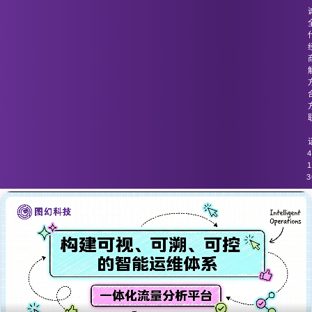
图幻科技
/
技术分享
流量监控工具在面对复杂应用时性能下
降。
4
1
3