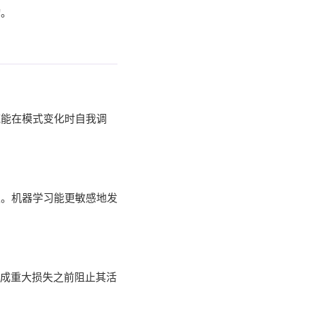
动。
统能在模式变化时自我调
报。机器学习能更敏感地发
造成重大损失之前阻止其活