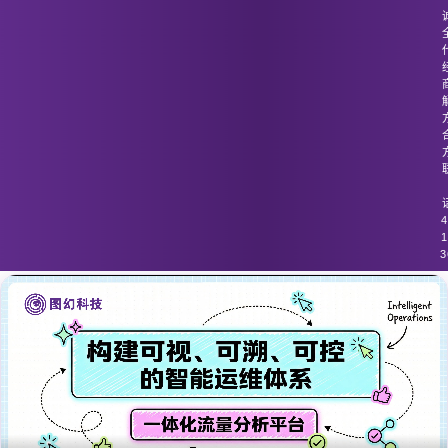
图幻科技
/
技术分享
流量监控工具在高流量时段的稳定性和
准确性差
4
1
3