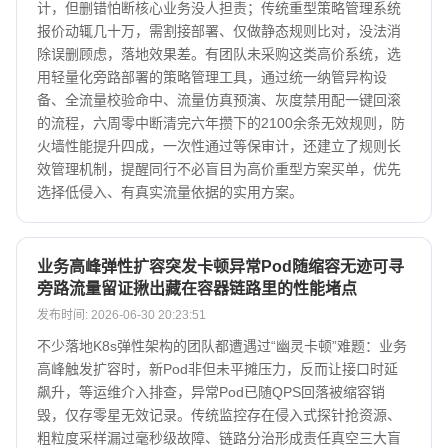
计，但删错怕断核心业务没人担责；传统重型策略管理系统
报价动辄几十万，需割接部署、仅做静态规则比对，没法消
除误删顾虑，落地效果差。有团队未采购这类高价系统，选
用轻量化旁路部署的策略管理工具，通过统一纳管异构设
备、全流量校验命中、流量仿真预演、灰度禁用配一键回滚
的流程，六周零中断清完六年攒下的2100余条无效规则，防
火墙性能提升四成，一次性通过等保审计，还建立了规则长
效管理机制，提醒同行不必盲目为高价重型方案买单，优先
选择低侵入、有真实流量依据的实用方案。
业务高峰弹性扩容突发卡顿异常Pod随缩容无迹可寻
旁路流量留证揪出藏在容器链路里的性能堵点
发布时间: 2026-06-30 20:23:51
不少落地K8s弹性架构的团队都遭遇过“幽灵卡顿”难题：业务
高峰触发扩容时，新Pod非但未平摊压力，反而让接口时延
飙升，等运维介入排查，异常Pod已随QPS回落被缩容销
毁，仅存零星无效记录。传统监控存在侵入式探针抢资源、
粗粒度采样漏过毫秒级故障、链路分治形成责任真空三大盲