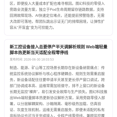
区，即便投入大量成本扩配也难寻根因。图幻科技的零侵入
旁路全流量方案，独立于Pod生命周期留存链路数据，支持
回溯故障现场、AI快速定位堵点，还能提前预警隐患，无需
大改即可落地，帮团队跳出示证无门的排障困境，让弹性扩
容从“开盲盒”变为可控能力。
新工控设备接入总要停产半天调解析规则 Web端轻量
脚本热更新当天适配全程零停线
发布时间: 2026-06-30 18:03:53
制造、能源、矿山等工控场景长期存在新设备纳管痛点：传
统监控系统协议解析与核心程序硬耦合、规则生效需重启服
务，新设备适配往往要申请半天甚至更长停产窗口调试，跨
部门协调成本高、运维常需加班值守，排不上窗口的新设备
长期无监控“裸奔”，易引发安全故障与生产损失。图幻科技推
出Web端轻量脚本热更新协议解析方案，采用旁路零侵入部
署，以分层解耦架构、沙箱隔离、毫秒级热加载、仿真验
证、灰度生效机制，运维无需重启服务，即便未适配的私有
非标协议也可当天完成接入，全程产线零停线，兼顾监控覆