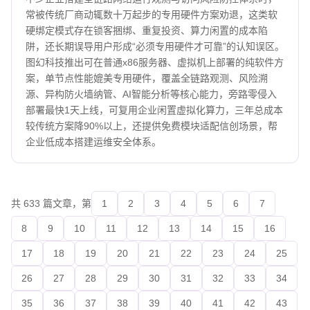
常被传统厂商动辄数十万起步的专用硬件方案劝退，这类软
硬绑定模式存在锁客捆绑、重复投资、算力闲置的成本陷
阱，还长期误导用户形成“必须专用硬件才可靠”的认知误区。
图幻科技推出可在普通x86服务器、虚拟机上部署的纯软件方
案，单节点性能媲美专用硬件，覆盖全链路观测、风险溯
源、异构防火墙纳管、AI智能分析等核心能力，旁路零侵入
部署最快1天上线，可复用企业闲置虚拟化算力，三年总成本
较传统方案降90%以上，还提供免费模块适配信创场景，帮
企业低成本搭建运维安全体系。
共 633 篇文章，第
1
2
3
4
5
6
7
8
9
10
11
12
13
14
15
16
17
18
19
20
21
22
23
24
25
26
27
28
29
30
31
32
33
34
35
36
37
38
39
40
41
42
43