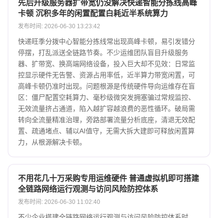
先后升级服务器扩带宽仍没解决快递智能分拣线高峰
卡顿 沉积多年的闲置配置白耗近半系统算力
发布时间: 2026-06-30 13:23:42
快递旺季分拨中心智能分拣线常出现高峰卡顿，易引发错分
停摆，打乱派送全链路节奏。不少运维团队盲目升级服务
器、扩带宽、换高端网络设备，投入巨大却不见效：日常监
控显示硬件无告警、资源占用率低，近半算力带宽闲置，可
高峰卡顿仍准时出现。问题根源是传统硬件导向运维存在盲
区：僵尸配置空耗算力、毫秒级微突发拥塞骗过常规监控、
无效流量挤占通道，陷入越扩容越浪费的恶性循环。破局需
转向全流量精准治理，旁路部署流量分析底座，清退无效配
置、疏通堵点、辅以AI值守，无需大拆大建即可释放闲置算
力，从根源解决卡顿。
不用花几十万采购专用运维硬件 普通虚拟机即可搭建
全链路网络运行观测与访问风险防控体系
发布时间: 2026-06-30 11:02:40
不少企业搭建全链路网络运行观测与访问风险防控体系时，