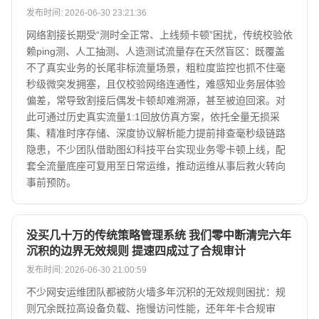
发布时间: 2026-06-30 23:21:36
网络割接长期受“测时全正常、上线频卡顿”困扰，传统校验依
赖ping测、人工抽测、人造测试流量存在天然盲区：既覆盖
不了真实业务的长尾非标流量场景，粗粒度监控也抓不住毫
秒级微突发拥塞，且仅校验网络连通性，难感知业务层体验
偏差，常导致割接后偶发卡顿却难溯源，甚至被迫回滚。对
此可通过历史真实流量1:1回放仿真方案，依托全量无损采
集、精准时序存储、深度协议解析能力提前排查毫秒级链路
隐患，不少团队借助图幻科技平台实现业务零卡顿上线，配
套全流量底座可复用至日常运维，推动运维从事后救火转向
事前预防。
没买几十万的传统策略管理系统 我们零中断清完六年
沉积的边界无效规则 提速四成过了合规审计
发布时间: 2026-06-30 21:00:59
不少网安运维团队都被防火墙多年沉积的无效规则困扰：规
则冗余既拉高设备负载、拖慢访问性能，还年年卡合规审