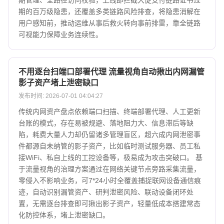
期管理、全路径访问校验，上线即拦截大促支付链路证书过
期的百万级隐患，还覆盖多类链路风险排查，将隐患消解在
用户感知前，推动运维从事后救火转向事前排雷，靠全链路
可视能力保障业务连续性。
不用逐台扫端口部署代理 流量视角自动揪出内网漏管
影子资产堵上泄密缺口
发布时间: 2026-07-01 04:04:27
传统内网资产盘点依赖端口扫描、终端部署代理、人工更新
台账的模式，存在易被规避、落地阻力大、信息滞后等缺
陷，耗费大量人力却仍留诸多管理盲区，超六成内网泄密事
件都源自未纳管的影子资产，比如临时测试服务器、员工私
接WiFi、私自上线的工控设备等，极易成为攻击突破口。 基
于流量视角的治理方案通过在网络关键节点旁路采集流量，
零侵入不影响业务，可7*24小时全覆盖捕捉联网设备通信痕
迹，自动识别漏管资产、研判泄密风险、联动设备闭环处
置，无需逐台排查即可揪出影子资产，轻量低成本搭建常态
化防控体系，堵上泄密缺口。