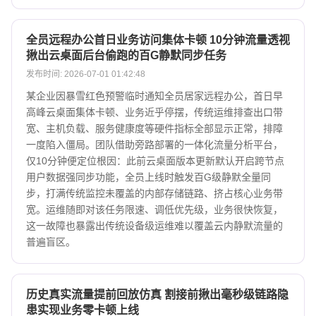
全员远程办公首日业务访问集体卡顿 10分钟流量透视
揪出云桌面后台偷跑的百G静默同步任务
发布时间: 2026-07-01 01:42:48
某企业因暴雪红色预警临时通知全员居家远程办公，首日早
高峰云桌面集体卡顿、业务近乎停摆，传统运维排查出口带
宽、主机负载、服务健康度等硬件指标全部显示正常，排障
一度陷入僵局。团队借助旁路部署的一体化流量分析平台，
仅10分钟便定位根因：此前云桌面版本更新默认开启跨节点
用户数据强同步功能，全员上线时触发百G级静默全量同
步，打满传统监控未覆盖的内部存储链路、挤占核心业务带
宽。运维随即对该任务限速、调低优先级，业务很快恢复，
这一故障也暴露出传统设备级运维难以覆盖云内静默流量的
普遍盲区。
历史真实流量提前回放仿真 割接前揪出毫秒级链路隐
患实现业务零卡顿上线