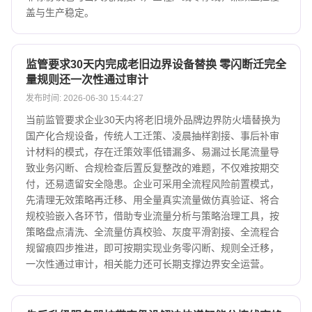
盖与生产稳定。
监管要求30天内完成老旧边界设备替换 零闪断迁完全
量规则还一次性通过审计
发布时间: 2026-06-30 15:44:27
当前监管要求企业30天内将老旧境外品牌边界防火墙替换为
国产化合规设备，传统人工迁策、凌晨抽样割接、事后补审
计材料的模式，存在迁策效率低错漏多、易漏过长尾流量导
致业务闪断、合规检查后置反复整改的难题，不仅难按期交
付，还易遗留安全隐患。企业可采用全流程风险前置模式，
先清理无效策略再迁移、用全量真实流量做仿真验证、将合
规校验嵌入各环节，借助专业流量分析与策略治理工具，按
策略盘点清洗、全流量仿真校验、灰度平滑割接、全流程合
规留痕四步推进，即可按期实现业务零闪断、规则全迁移，
一次性通过审计，相关能力还可长期支撑边界安全运营。