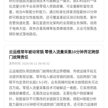
析的全链路流量回溯技术可破解这一痛点，图幻科技的一体
化流量分析平台采用零侵入旁路部署，可全量解析留存流
量，结合AI智能分析能力，通过标准化排查流程最快10分钟
即可精准定位性能瓶颈，还可覆盖事前压测识别隐患、事中
告警快速处置、事后复盘优化架构的全周期业务保障，适用
于电商大促、政务办事高峰等各类峰值场景，企业可按需选
择阶梯式落地路径。
云运维常年被动背锅 零侵入流量采集10分钟界定跨部
门故障责任
发布时间: 2026-06-21 09:46:52
云运维团队常因跨部门故障权责边界模糊、传统运维手段无
法提供客观证据，常年陷入被动背锅的困境，当前跨部门故
障平均定责时长超2.5小时，业务高峰时段单次故障损失可达
百万级。零侵入流量采集技术可破解这一难题，它采用旁路
镜像部署模式，无需改动业务链路、无需在租户侧部署探
针，就能留存不可篡改的全链路交互数据，搭配AI智能分析
能力最快10分钟即可完成跨部门故障定责，还可助力运维转