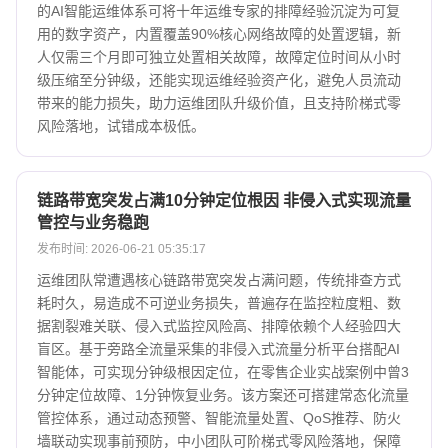
的AI智能运维体系可将十年运维专家的排障经验沉淀为可复
用的数字资产，内置覆盖90%核心网络故障的处置逻辑，新
人仅需三个月即可独立处置相关故障，故障定位时间从小时
级压缩至分钟级，还能实现运维经验资产化，避免人员流动
带来的能力损失，助力运维团队升级价值，且支持阶梯式零
风险落地，试错成本极低。
链路带宽突发占满10分钟定位根因 非侵入式实现流量
管控与业务稳跑
发布时间: 2026-06-21 05:35:17
运维团队常遭遇核心链路带宽突发占满问题，传统排查方式
耗时久，易造成不可逆业务损失，普遍存在监控粒度粗、数
据割裂难关联、侵入式监控风险高、排障依赖个人经验四大
盲区。基于旁路全流量采集的非侵入式流量分析平台搭配AI
智能体，可实现分钟级根因定位，在零售企业实战案例中曾3
分钟定位故障、1分钟恢复业务。该方案还可搭建常态化流量
管控体系，通过动态预警、智能流量处置、QoS推荐、防火
墙联动实现事前预防，中小团队可阶梯式零风险落地，保障