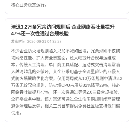
核心业务稳定运行。
清退3.2万条冗余访问规则后 企业网络吞吐量提升
47%还一次性通过合规校验
发布时间: 2026-06-21 04:32:27
不少企业防火墙规则陷入只加不减的困境，冗余规则不仅拖
垮网络性能、扩大安全暴露面，还大幅提升合规与运维成
本，传统人工清理、单厂商工具适配、运动式突击清理常陷
入越清越乱的死循环。某企业采用基于全流量验证的非侵入
式防火墙策略优化方案，仅用两周就从10万条规则中清退3.2
万条无效冗余规则，防火墙CPU占用从82%降至29%，核心
网络吞吐量提升47%，还一次性通过等保2.0三级合规校验，
全程零业务中断。该方案还可通过全生命周期规则闭环管理
避免清理后反弹，相关工具目前提供免费社区版支持低门槛
试用。