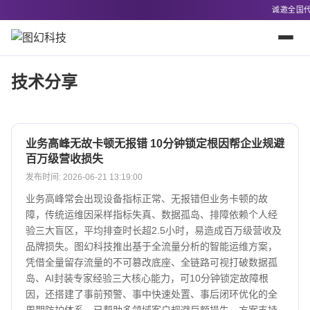
诚邀全国代理经
技术分享
业务高峰无故卡顿无报错 10分钟锁定根因帮企业规避
百万级营收损失
发布时间: 2026-06-21 13:19:00
业务高峰常会出现设备指标正常、无报错但业务卡顿的故
障，传统运维因采样指标失真、数据孤岛、排障依赖个人经
验三大盲区，平均排查时长超2.5小时，易造成百万级营收及
品牌损失。图幻科技推出基于全流量分析的智能运维方案，
凭借全量留存流量的不可篡改底座、全链路可视打破数据孤
岛、AI封装专家经验三大核心能力，可10分钟锁定故障根
因，还搭建了事前预警、事中快速处置、事后闭环优化的全