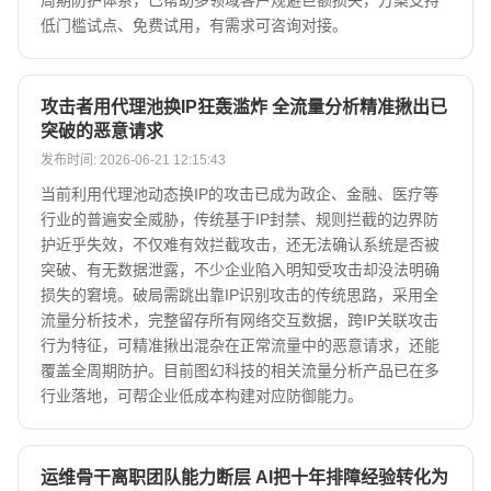
周期防护体系，已帮助多领域客户规避巨额损失，方案支持
低门槛试点、免费试用，有需求可咨询对接。
攻击者用代理池换IP狂轰滥炸 全流量分析精准揪出已
突破的恶意请求
发布时间: 2026-06-21 12:15:43
当前利用代理池动态换IP的攻击已成为政企、金融、医疗等
行业的普遍安全威胁，传统基于IP封禁、规则拦截的边界防
护近乎失效，不仅难有效拦截攻击，还无法确认系统是否被
突破、有无数据泄露，不少企业陷入明知受攻击却没法明确
损失的窘境。破局需跳出靠IP识别攻击的传统思路，采用全
流量分析技术，完整留存所有网络交互数据，跨IP关联攻击
行为特征，可精准揪出混杂在正常流量中的恶意请求，还能
覆盖全周期防护。目前图幻科技的相关流量分析产品已在多
行业落地，可帮企业低成本构建对应防御能力。
运维骨干离职团队能力断层 AI把十年排障经验转化为