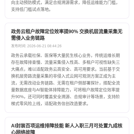
向主动预防模式，满足合规溯源需求，降低运维能力门槛，
支持低门槛试点落地。
政务云租户故障定位效率提90% 交换机层流量采集无
需侵入业务链路
发布时间: 2026-06-21 08:44:26
政务云承载社保、医保等大量民生核心业务，传统运维长期
存在故障排查慢、流量采集侵入性高、多租户可视性缺失三
大痛点，难以适配政务云高安全、高可用要求。当前基于交
换机层旁路流量采集的非侵入式云网可观测方案正成为主
流，无需改动业务链路、无需在租户侧部署探针，搭配全流
量数据底座与AI智能体排障能力，可将租户故障定位效率提
升90%，还可同时覆盖安全溯源、合规审计等场景，支持阶
梯式零风险上线，适配政务信创改造要求。
AI封装百项运维排障技能 新人入职三月可处置九成核
心网络故障